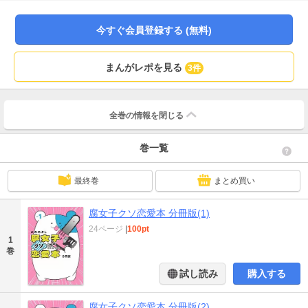
ＯＮＧ１「ハロー恋愛不適合者たち」を収録。
今すぐ会員登録する (無料)
まんがレポを見る
3件
全巻の情報を
閉じる
巻一覧
最終巻
まとめ買い
腐女子クソ恋愛本 分冊版(1)
24ページ
|
100pt
1
巻
試し読み
購入する
腐女子クソ恋愛本 分冊版(2)