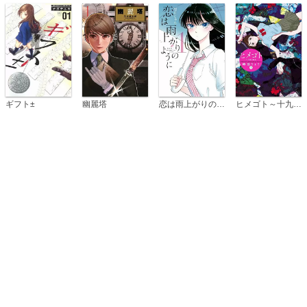
恋は雨上がりのように
ギフト±
幽麗塔
ヒメゴト～十九歳の制服～