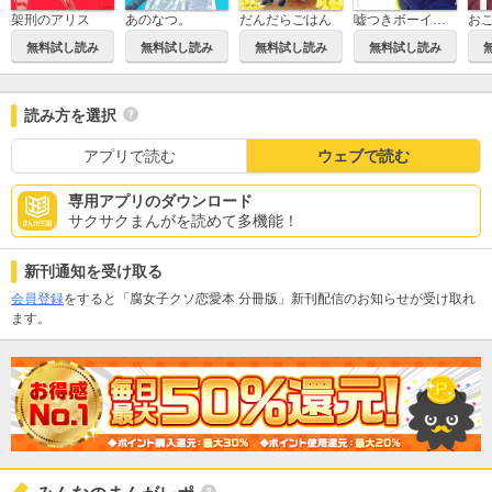
架刑のアリス
あのなつ。
だんだらごはん
嘘つきボーイフレンド
無料試し読み
無料試し読み
無料試し読み
無料試し読み
読み方を選択
アプリで読む
ウェブで読む
専用アプリのダウンロード
サクサクまんがを読めて多機能！
新刊通知を受け取る
会員登録
をすると「腐女子クソ恋愛本 分冊版」新刊配信のお知らせが受け取れ
ます。