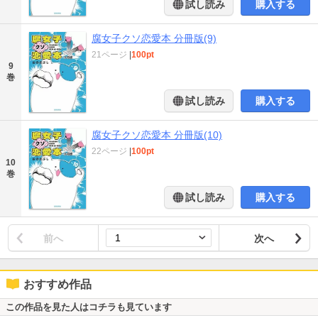
試し読み
購入する
腐女子クソ恋愛本 分冊版(9)
21ページ
|
100pt
9
巻
試し読み
購入する
腐女子クソ恋愛本 分冊版(10)
22ページ
|
100pt
10
巻
試し読み
購入する
前へ
次へ
おすすめ作品
この作品を見た人はコチラも見ています