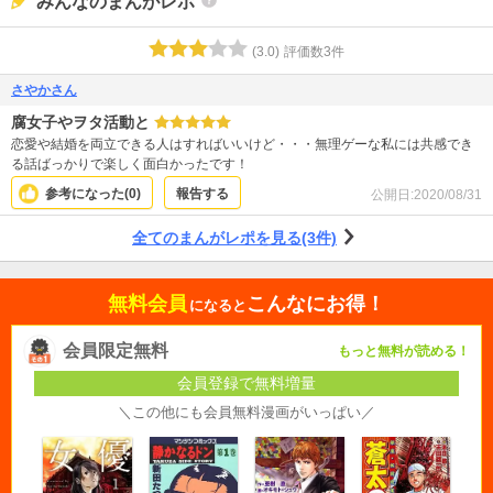
みんなのまんがレポ
(
3.0
)
評価数
3
件
さやかさん
腐女子やヲタ活動と
恋愛や結婚を両立できる人はすればいいけど・・・無理ゲーな私には共感でき
る話ばっかりで楽しく面白かったです！
参考になった(
0
)
報告する
公開日:
2020/08/31
全てのまんがレポを見る(3件)
無料会員
こんなにお得！
になると
会員限定無料
もっと無料が読める！
会員登録で無料増量
＼この他にも会員無料漫画がいっぱい／