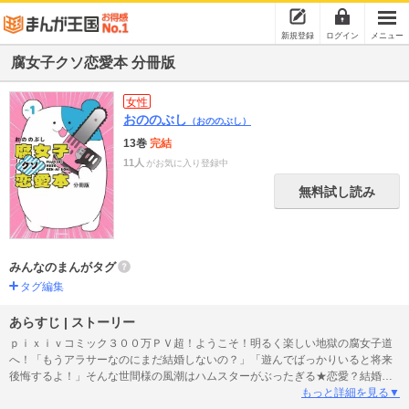
新規登録
ログイン
メニュー
腐女子クソ恋愛本 分冊版
女性
おののぶし
（おののぶし）
13巻
完結
11人
がお気に入り登録中
無料試し読み
みんなのまんがタグ
タグ編集
あらすじ | ストーリー
ｐｉｘｉｖコミック３００万ＰＶ超！ようこそ！明るく楽しい地獄の腐女子道
へ！「もうアラサーなのにまだ結婚しないの？」「遊んでばっかりいると将来
後悔するよ！」そんな世間様の風潮はハムスターがぶったぎる★恋愛？結婚？
うるせえ好きに生きさせろ！わかりみの声続出…恋愛不適合腐女子あるある満
もっと詳細を見る▼
載！生きづらさを感じるすべての（腐）女子に捧ぐ痛快エッセイ、開幕！ Ｇ