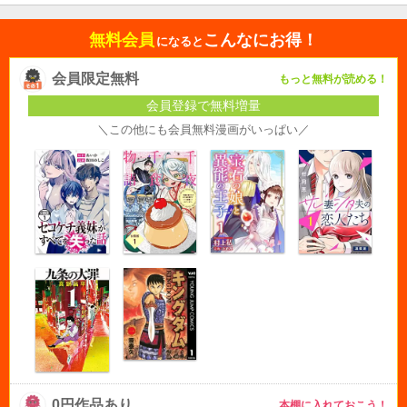
無料会員
こんなにお得！
になると
会員限定無料
もっと無料が読める！
会員登録で無料増量
＼この他にも会員無料漫画がいっぱい／
0円作品あり
本棚に入れておこう！