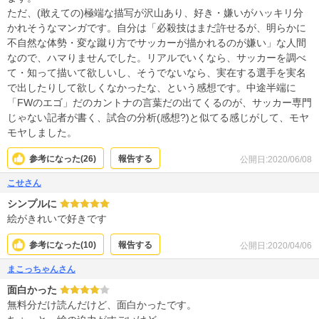
ただ、(敢えての)極端な描写が沢山あり、好き・嫌いがハッキリ分
かれそうなマンガです。自分は「必殺技はまだ許せるが、明らかに
不自然な体勢・変な蹴り方でサッカーが描かれるのが嫌い」な人間
なので、ハマりませんでした。リアルでいくなら、サッカーを調べ
て・知って描いて欲しいし、そうでないなら、実在する選手を実名
で出したりして欲しくなかったな、という感想です。中途半端に
「FWのエゴ」だのカントナの言葉だの出てくるのが、サッカー専門
じゃない記者が書く、試合の分析(感想?)と似てる感じがして、モヤ
モヤしました。
参考になった(
26
)
報告する
公開日:2020/06/08
こせさん
シンプルに
絵がきれいで好きです
参考になった(
10
)
報告する
公開日:2020/04/06
まこっちゃんさん
面白かった
無料分だけ読んだけど、面白かったです。