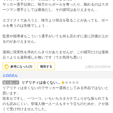
サッカー選手以前に、味方からボールを奪ったり、陥れるのはスポ
ーツマン選手としては最低だし、その描写はありえません…
エゴイストであろうと、味方より得点を取ることがあっても、ボー
ルを奪うのは失格でしょう…
監督や指導者もこういう選手がいても何も言わずに逆に評価が上が
るのがありえません。
漫画に現実性を求めたらきりがありませんが、この描写だけは漫画
云々よりも違和感しか無いです（てか気持ち悪い）
参考になった(
3
)
報告する
公開日:2023/05/19
とののさん
リアリティは全くない…
購入者レポ
リアリティは全くないのでサッカー漫画としてみる作品ではないと
思います。
技名もですし、一つ一つ、いちいちカタカナでふりがな振られてる
のも読みにくい。登場人物一人一人もキャラ立ちのためか、クセ強
くて受け付けませんでした。