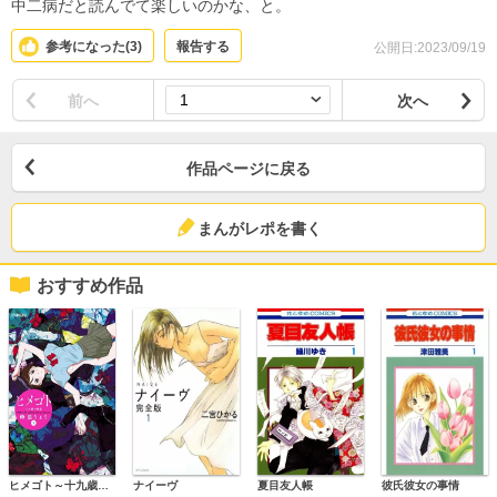
中二病だと読んでて楽しいのかな、と。
参考になった(
3
)
報告する
公開日:2023/09/19
前へ
次へ
作品ページに戻る
まんがレポを書く
おすすめ作品
ヒメゴト～十九歳の制服～
ナイーヴ
夏目友人帳
彼氏彼女の事情