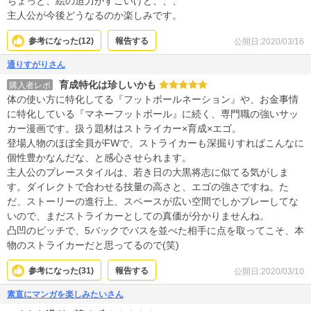
ちょっと、絵の迫力がすごいけど、、、
主人公が今後どうなるのか楽しみです。
参考になった(
12
)
報告する
公開日:2020/03/16
通りすがりさん
育成特化は珍しいかも
購入者レポ
体の使い方に特化してる『フットボールネーション』や、お金事情
に特化している『マネーフットボール』に続く、専門職の強いサッ
カー漫画です。扱う題材はストライカー×育成×エゴ。
登場人物のほぼ全員がFWで、ストライカーも深掘りすればこんなに
個性豊かなんだな、と感心させられます。
主人公のプレースタイルは、若き日の大黒将志に似てる気がしま
す。ダイレクトで合わせる技量の高さと、エゴの強さですね。た
だ、ストーリーの進行上、スペースが広い空間でしかプレーしてな
いので、まだストライカーとしての真価が分かりませんね。
凸凹のピッチで、5バックでバスを並べた相手に点を取ってこそ、本
物のストライカーだと思ってるので(笑)
参考になった(
31
)
報告する
公開日:2020/03/10
素直にマンガを楽しみたいさん