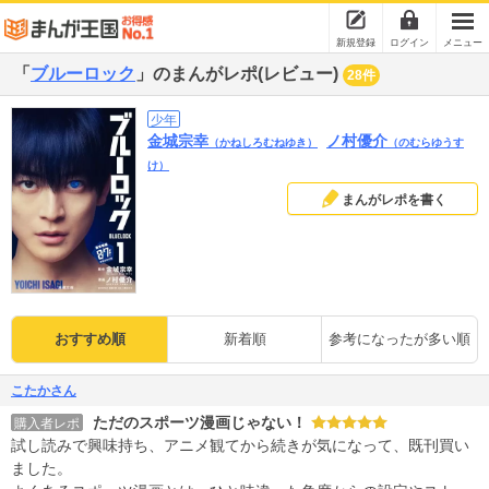
新規登録
ログイン
メニュー
「
ブルーロック
」のまんがレポ(レビュー)
28件
少年
金城宗幸
ノ村優介
（かねしろむねゆき）
（のむらゆうす
け）
まんがレポを書く
おすすめ順
新着順
参考になったが多い順
こたかさん
ただのスポーツ漫画じゃない！
購入者レポ
試し読みで興味持ち、アニメ観てから続きが気になって、既刊買い
ました。