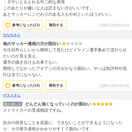
・ダサいともとれる中二的な表現
このあたりが嫌いな人は読まない方がいいです。
あとサッカーにこだわりのある人もやめといたほうがいい。
参考になった(
13
)
報告する
公開日:2022/11/14
なななさん
他のサッカー漫画の方が面白い
今注目作らしいから期待して見たけどイケメン選手集めて流行らせ
たいのが見え見え。
選手の描き分けも出来てない。
期待してなかったアオアシの方がかなり面白い。やっぱ前評判や流
行は当てにならない。
参考になった(
18
)
報告する
公開日:2021/11/16
ゲストさん
どんどん強くなっていくのが面白い
購入者レポ
ストライカーの育成物語ですね。
自分の得意なことを武器に、できないことができるようになった
り、その努力過程がわかりやすくて面白いです。