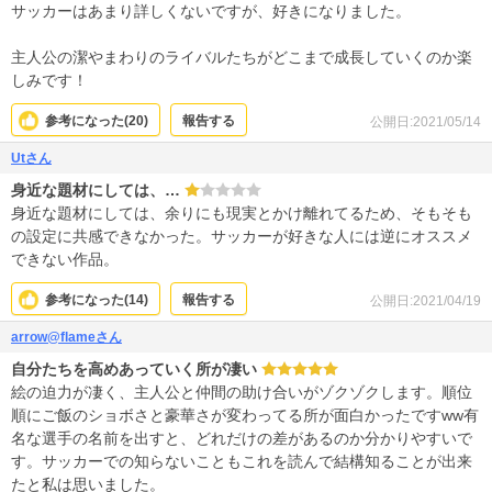
サッカーはあまり詳しくないですが、好きになりました。
主人公の潔やまわりのライバルたちがどこまで成長していくのか楽
しみです！
参考になった(
20
)
報告する
公開日:2021/05/14
Utさん
身近な題材にしては、…
身近な題材にしては、余りにも現実とかけ離れてるため、そもそも
の設定に共感できなかった。サッカーが好きな人には逆にオススメ
できない作品。
参考になった(
14
)
報告する
公開日:2021/04/19
arrow@flameさん
自分たちを高めあっていく所が凄い
絵の迫力が凄く、主人公と仲間の助け合いがゾクゾクします。順位
順にご飯のショボさと豪華さが変わってる所が面白かったですww有
名な選手の名前を出すと、どれだけの差があるのか分かりやすいで
す。サッカーでの知らないこともこれを読んで結構知ることが出来
たと私は思いました。