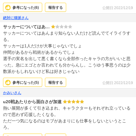
参考になった(
6
)
報告する
公開日:2022/12/19
絶対に猫派さん
サッカーについてはあ…
サッカーについてはあんまり知らない人だけど読んでてイライラす
る。
サッカーは1人だけが大事じゃないでしょ
仲間があるから戦術があるからでしょ
選手の実名を出して悪く書くなら全部作ったキャラの方がいいと思
った。急にエゴとか言われても分からんし。こうゆう事思うのは少
数派かもしれないけど私は好きじゃない
参考になった(
5
)
報告する
公開日:2022/12/19
かみいさん
u20戦あたりから面白さが加速
熱い展開が多くて引き込まれ、キャラクターもそれぞれ立っている
ので思わず応援したくなる。
ただ一つ気になるのはモブがあまりにも仕事をしないというとこ
ろ。