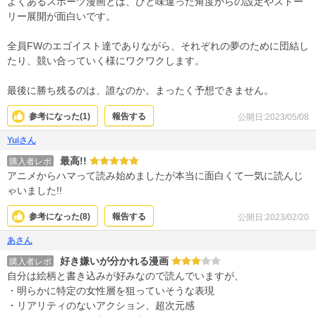
よくあるスポーツ漫画とは、ひと味違った角度からの設定やストー
リー展開が面白いです。
全員FWのエゴイスト達でありながら、それぞれの夢のために団結し
たり、競い合っていく様にワクワクします。
最後に勝ち残るのは、誰なのか。まったく予想できません。
参考になった(
1
)
報告する
公開日:2023/05/08
Yuiさん
最高!!
購入者レポ
アニメからハマって読み始めましたが本当に面白くて一気に読んじ
ゃいました!!
参考になった(
8
)
報告する
公開日:2023/02/20
あさん
好き嫌いが分かれる漫画
購入者レポ
自分は絵柄と書き込みが好みなので読んでいますが、
・明らかに特定の女性層を狙っていそうな表現
・リアリティのないアクション、超次元感