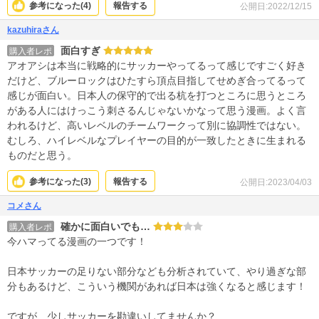
参考になった(
4
)
報告する
公開日:2022/12/15
kazuhiraさん
面白すぎ
購入者レポ
アオアシは本当に戦略的にサッカーやってるって感じですごく好き
だけど、ブルーロックはひたすら頂点目指してせめぎ合ってるって
感じが面白い。日本人の保守的で出る杭を打つところに思うところ
がある人にはけっこう刺さるんじゃないかなって思う漫画。よく言
われるけど、高いレベルのチームワークって別に協調性ではない。
むしろ、ハイレベルなプレイヤーの目的が一致したときに生まれる
ものだと思う。
参考になった(
3
)
報告する
公開日:2023/04/03
コメさん
確かに面白いでも…
購入者レポ
今ハマってる漫画の一つです！
日本サッカーの足りない部分なども分析されていて、やり過ぎな部
分もあるけど、こういう機関があれば日本は強くなると感じます！
ですが、少しサッカーを勘違いしてませんか？