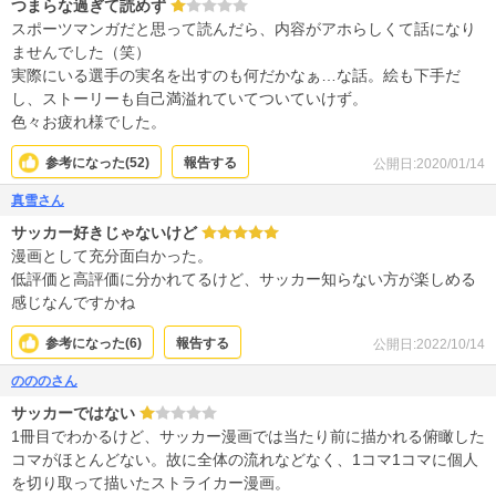
つまらな過ぎて読めず
スポーツマンガだと思って読んだら、内容がアホらしくて話になり
ませんでした（笑）
実際にいる選手の実名を出すのも何だかなぁ…な話。絵も下手だ
し、ストーリーも自己満溢れていてついていけず。
色々お疲れ様でした。
参考になった(
52
)
報告する
公開日:2020/01/14
真雪さん
サッカー好きじゃないけど
漫画として充分面白かった。
低評価と高評価に分かれてるけど、サッカー知らない方が楽しめる
感じなんですかね
参考になった(
6
)
報告する
公開日:2022/10/14
のののさん
サッカーではない
1冊目でわかるけど、サッカー漫画では当たり前に描かれる俯瞰した
コマがほとんどない。故に全体の流れなどなく、1コマ1コマに個人
を切り取って描いたストライカー漫画。