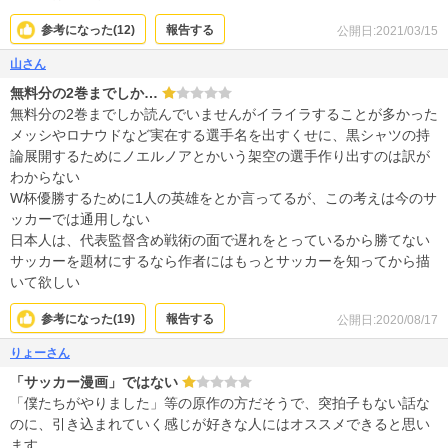
参考になった(
12
)
報告する
公開日:2021/03/15
山さん
無料分の2巻までしか…
無料分の2巻までしか読んでいませんがイライラすることが多かった
メッシやロナウドなど実在する選手名を出すくせに、黒シャツの持
論展開するためにノエルノアとかいう架空の選手作り出すのは訳が
わからない
W杯優勝するために1人の英雄をとか言ってるが、この考えは今のサ
ッカーでは通用しない
日本人は、代表監督含め戦術の面で遅れをとっているから勝てない
サッカーを題材にするなら作者にはもっとサッカーを知ってから描
いて欲しい
参考になった(
19
)
報告する
公開日:2020/08/17
りょーさん
「サッカー漫画」ではない
「僕たちがやりました」等の原作の方だそうで、突拍子もない話な
のに、引き込まれていく感じが好きな人にはオススメできると思い
ます。