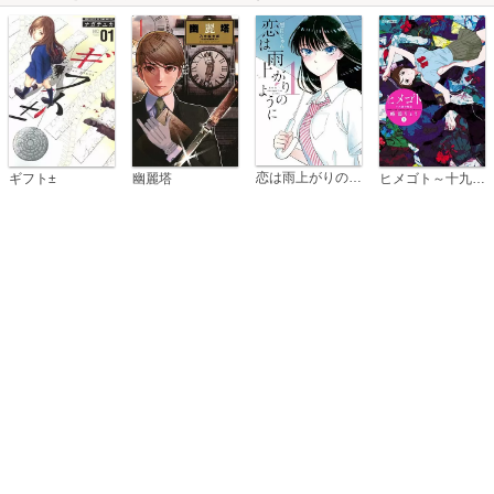
恋は雨上がりのように
ギフト±
幽麗塔
ヒメゴト～十九歳の制服～