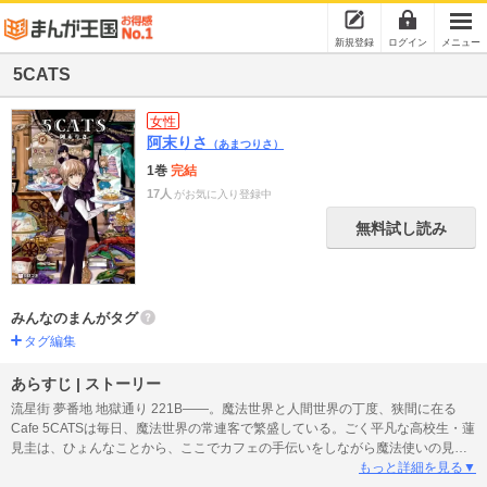
新規登録
ログイン
メニュー
5CATS
女性
阿末りさ
（あまつりさ）
1巻
完結
17人
がお気に入り登録中
無料試し読み
みんなのまんがタグ
タグ編集
あらすじ | ストーリー
流星街 夢番地 地獄通り 221B――。魔法世界と人間世界の丁度、狭間に在る
Cafe 5CATSは毎日、魔法世界の常連客で繁盛している。ごく平凡な高校生・蓮
見圭は、ひょんなことから、ここでカフェの手伝いをしながら魔法使いの見習
い修行をすることに…！ 人形の夢と奇妙な痣に悩む少女、コウノトリさんに
もっと詳細を見る▼