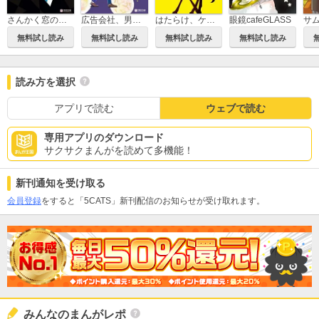
さんかく窓の外側は夜
広告会社、男子寮のおかずくん
はたらけ、ケンタウロス！
眼鏡cafeGLASS
無料試し読み
無料試し読み
無料試し読み
無料試し読み
読み方を選択
アプリで読む
ウェブで読む
専用アプリのダウンロード
サクサクまんがを読めて多機能！
新刊通知を受け取る
会員登録
をすると「5CATS」新刊配信のお知らせが受け取れます。
みんなのまんがレポ