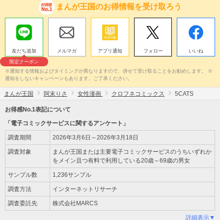
まんが王国のお得情報を受け取ろう
友だち追加
メルマガ
アプリ通知
フォロー
いいね
限定クーポン
※通知する情報およびタイミングが異なりますので、併せて受け取ることをお勧めします。 ※
通知をしないキャンペーンもあります。ご了承ください。
まんが王国
阿末りさ
女性漫画
クロフネコミックス
5CATS
お得感No.1表記について
「電子コミックサービスに関するアンケート」
調査期間
2026年3月6日～2026年3月18日
調査対象
まんが王国または主要電子コミックサービスのうちいずれか
をメイン且つ有料で利用している20歳～69歳の男女
サンプル数
1,236サンプル
調査方法
インターネットリサーチ
調査委託先
株式会社MARCS
詳細表示▼