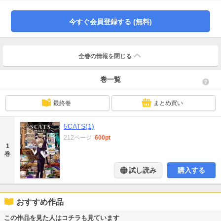
運ばれてきた謎の赤ちゃんetc…店には「魔法時間」という特別な時間に関連し
た不思議な事件が舞い込んできて…!? 彼達のゆるーい日常が覗けるショート
マンガも多数収録☆
今すぐ会員登録する (無料)
全巻の情報を
閉じる
巻一覧
最終巻
まとめ買い
5CATS(1)
212ページ
|
600pt
1
巻
試し読み
購入する
おすすめ作品
この作品を見た人はコチラも見ています