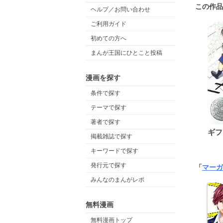
この作品
ヘルプ／お問い合わせ
ご利用ガイド
初めての方へ
まんが王国にひとこと投稿
漫画を探す
条件で探す
テーマで探す
著者で探す
ギフ
掲載雑誌で探す
キーワードで探す
発行元で探す
「
マーガ
みんなのまんがレポ
無料漫画
無料漫画トップ