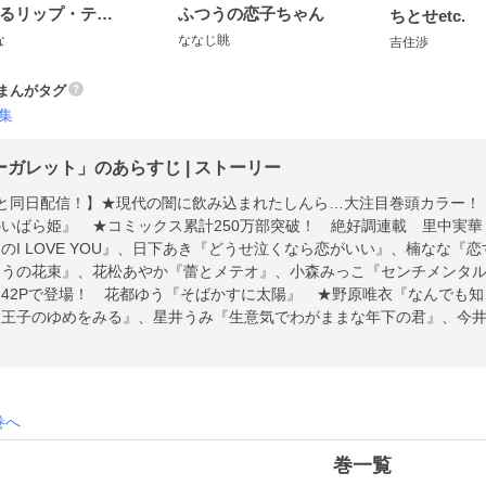
恋するリップ・ティント
ふつうの恋子ちゃん
ちとせetc.
な
ななじ眺
吉住渉
まんがタグ
集
ーガレット」のあらすじ | ストーリー
号と同日配信！】★現代の闇に飲み込まれたしんら…大注目巻頭カラー！
のいばら姫』 ★コミックス累計250万部突破！ 絶好調連載 里中実
のI LOVE YOU』、日下あき『どうせ泣くなら恋がいい』、楠なな
ゅうの花束』、花松あやか『蕾とメテオ』、小森みっこ『センチメンタル
ー42Pで登場！ 花都ゆう『そばかすに太陽』 ★野原唯衣『なんでも
は王子のゆめをみる』、星井うみ『生意気でわがままな年下の君』、今
もこ『月と太陽のラブゲーム』、森月あめ『あにまる荘202』、しまあ
されている記事は、電子版では掲載していない場合があります。
巻へ
巻一覧