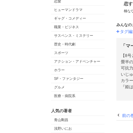
恋愛
ヒューマンドラマ
楠な
ギャグ・コメディー
みんなの
職業・ビジネス
タグ編
サスペンス・ミステリー
歴史・時代劇
「マ
スポーツ
【8
畳半
アクション・アドベンチャー
可抗力
ホラー
いじ
SF・ファンタジー
カラ
『姫
グルメ
★め
医療・病院系
掲載
人気の著者
前の
青山剛昌
浅野いにお