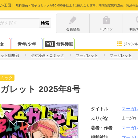
が王国！
無料漫画・電子コミックが10,000冊以上！1冊丸ごと無料、期間限定無料漫画、完結作
ログイン
会員登録
初め
少女
青年/少年
無料漫画
ジャン
レット編集部
少女漫画・コミック
マーガレット
マーガレット
コミック
ガレット 2025年8号
タイトル
マーガ
ふりがな
まーがれ
著者・作者
マーガ
掲載雑誌
マーガ