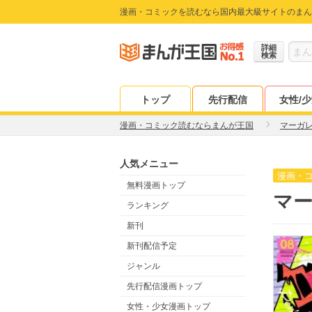
漫画・コミックを読むなら国内最大級サイトのまん
詳細
検索
トップ
先行配信
女性/
漫画・コミック読むならまんが王国
マーガ
人気メニュー
漫画・
無料漫画トップ
マー
ランキング
新刊
新刊配信予定
ジャンル
先行配信漫画トップ
女性・少女漫画トップ