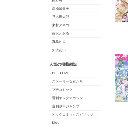
高野苺
高橋留美子
乃木坂太郎
東村アキコ
藤沢とおる
真島ヒロ
矢沢あい
人気の掲載雑誌
BE・LOVE
ストーリーな女たち
プチコミック
週刊ヤングマガジン
週刊少年ジャンプ
ビッグコミックスピリッツ
Kiss