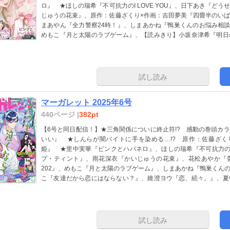
ロ』 ★ほしの瑞希『不可抗力のI LOVE YOU』、日下あき『ど
じゅうの花束』、原作：佐藤ざくり×作画：吉田夢美『四畳半のい
まあやん『全力警察24時！』、しまあかね『鴨巣くんのお悩み相談
めもこ『月と太陽のラブゲーム』、【読みきり】小坂奈津希『明日
み』、横川そよぎ『ウォーアイニー！』、山崎くさ『醒めない夢を
どれ』、すずみず帆『フレーム越しのきらめき』 ※紙版に掲載さ
いない場合があります。
試し読み
マーガレット 2025年6号
440ページ |
382pt
【6号と同日配信！】★三角関係についに終止符!? 感動の巻頭カ
いい』 ★しんらが闇バイトに手を染める…!? 原作：佐藤ざく
姫』 ★里中実華『ピンクとハバネロ』、ほしの瑞希『不可抗力のI 
プ・ティント』、雨花深衣『かいじゅうの花束』、花松あやか『
202』、めもこ『月と太陽のラブゲーム』、しまあかね『鴨巣くん
こ『友達だから恋にはならない？』、維澄ヨウ『恋、続々。』、夏
もんちあき『お星さまのおみちびき』、はなぶさかえ『速水くんと
のは君のせい』 ※紙版に掲載されている記事は、電子版では掲載
試し読み