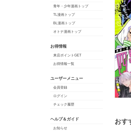
青年・少年漫画トップ
TL漫画トップ
BL漫画トップ
オトナ漫画トップ
お得情報
来店ポイントGET
お得情報一覧
ユーザーメニュー
会員登録
ログイン
チェック履歴
ヘルプ＆ガイド
おす
お知らせ