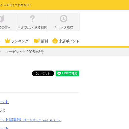
品から新刊まで多数配信！
チェック履歴
ての方へ
ヘルプ/よくある質問
ル
ランキング
新刊
来店ポイント
マーガレット 2025年8号
レット
っと
レット編集部
（まーがれっとへんしゅうぶ）
レット