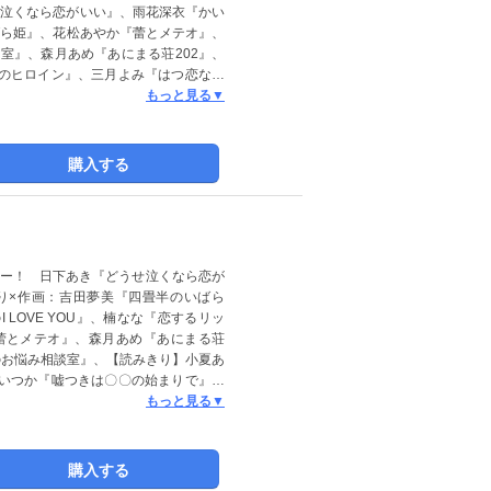
うせ泣くなら恋がいい』、雨花深衣『かい
ばら姫』、花松あやか『蕾とメテオ』、
室』、森月あめ『あにまる荘202』、
のヒロイン』、三月よみ『はつ恋なじ
君となら』、丹后いおり『憂いと酔い
もっと見る▼
れている記事は、電子版では掲載して
購入する
ラー！ 日下あき『どうせ泣くなら恋が
り×作画：吉田夢美『四畳半のいばら
LOVE YOU』、楠なな『恋するリッ
蕾とメテオ』、森月あめ『あにまる荘
のお悩み相談室』、【読みきり】小夏あ
いつか『嘘つきは〇〇の始まりで』、
また明日』、咲苗さら『真っ赤になる
もっと見る▼
していない場合があります。
購入する