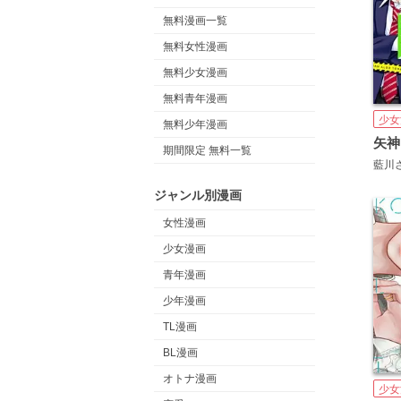
無料漫画一覧
無料女性漫画
無料少女漫画
無料青年漫画
少女
無料少年漫画
期間限定 無料一覧
藍川
ジャンル別漫画
女性漫画
少女漫画
青年漫画
少年漫画
TL漫画
BL漫画
オトナ漫画
少女