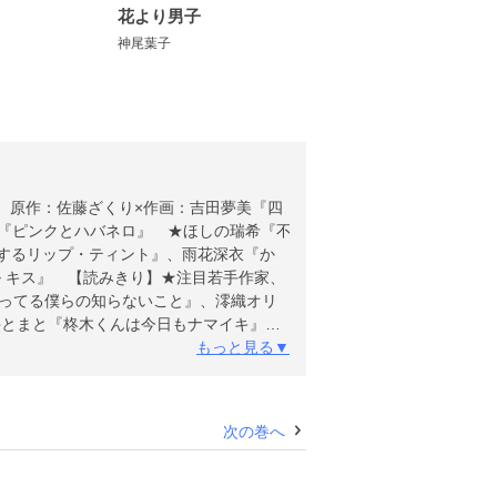
花より男子
神尾葉子
 原作：佐藤ざくり×作画：吉田夢美『四
華『ピンクとハバネロ』 ★ほしの瑞希『不
『恋するリップ・ティント』、雨花深衣『か
 キス』 【読みきり】★注目若手作家、
知ってる僕らの知らないこと』、澪織オリ
井とまと『柊木くんは今日もナマイキ』
かね『鴨巣くんのお悩み相談室』 ※紙版に
もっと見る▼
次の巻へ