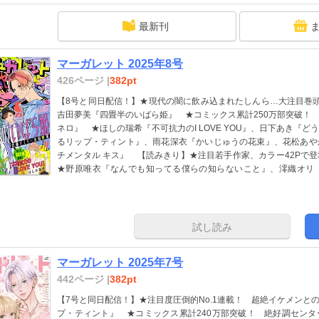
最新刊
マーガレット 2025年8号
426ページ |
382pt
【8号と同日配信！】★現代の闇に飲み込まれたしんら…大注目巻
吉田夢美『四畳半のいばら姫』 ★コミックス累計250万部突破！
ネロ』 ★ほしの瑞希『不可抗力のI LOVE YOU』、日下あき『
るリップ・ティント』、雨花深衣『かいじゅうの花束』、花松あや
チメンタル キス』 【読みきり】★注目若手作家、カラー42P
★野原唯衣『なんでも知ってる僕らの知らないこと』、澪織オリ
『生意気でわがままな年下の君』、今井とまと『柊木くんは今日も
ブゲーム』、森月あめ『あにまる荘202』、しまあかね『鴨巣くん
いる記事は、電子版では掲載していない場合があります。
試し読み
マーガレット 2025年7号
442ページ |
382pt
【7号と同日配信！】★注目度圧倒的No.1連載！ 超絶イケメンと
プ・ティント』 ★コミックス累計240万部突破！ 絶好調セン