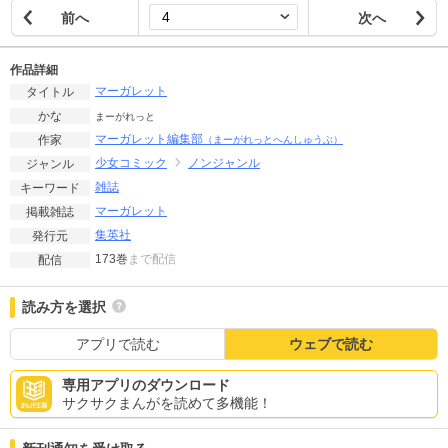
前へ
次へ
作品詳細
マーガレット
タイトル
かな
まーがれっと
マーガレット編集部
作家
（まーがれっとへんしゅうぶ）
少女コミック
ノンジャンル
ジャンル
雑誌
キーワード
マーガレット
掲載雑誌
集英社
発行元
173巻
まで配信
配信
読み方を選択
アプリで読む
ウェブで読む
専用アプリのダウンロード
サクサクまんがを読めて多機能！