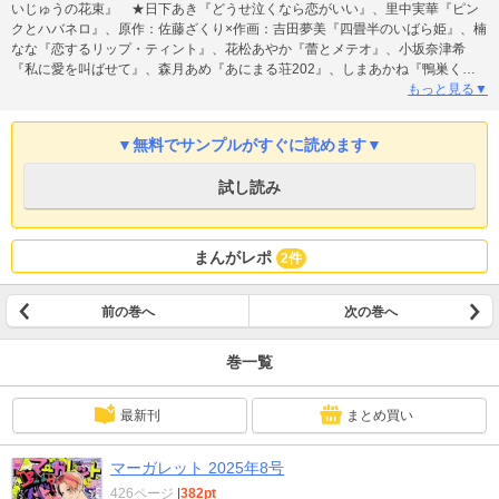
いじゅうの花束』 ★日下あき『どうせ泣くなら恋がいい』、里中実華『ピン
クとハバネロ』、原作：佐藤ざくり×作画：吉田夢美『四畳半のいばら姫』、楠
なな『恋するリップ・ティント』、花松あやか『蕾とメテオ』、小坂奈津希
『私に愛を叫ばせて』、森月あめ『あにまる荘202』、しまあかね『鴨巣くん
のお悩み相談室』、澪織オリ『とるにたらない彼らの時間』、めもこ『月と太
もっと見る▼
陽のラブゲーム』、【読みきり】野原唯衣『鈴村すずは変わりたい』、山崎く
さ『Merry gift』、よしはら知矢『明日 ヒロインになる方法』、さとう杏寿『と
▼無料でサンプルがすぐに読めます▼
きめきトロイメライ』 ※紙版に掲載されている記事は、電子版では掲載して
いない場合があります。
試し読み
まんがレポ
2件
前の巻へ
次の巻へ
巻一覧
最新刊
まとめ買い
マーガレット 2025年8号
426ページ
|
382pt