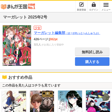
新規登録
ログイン
メニュー
マーガレット 2025年2号
少女
マーガレット編集部
（まーがれっとへんしゅうぶ）
426ページ
|
382pt
321人
がお気に入り登録中
無料試し読み
購入する
おすすめ作品
この作品を見た人はコチラも見ています