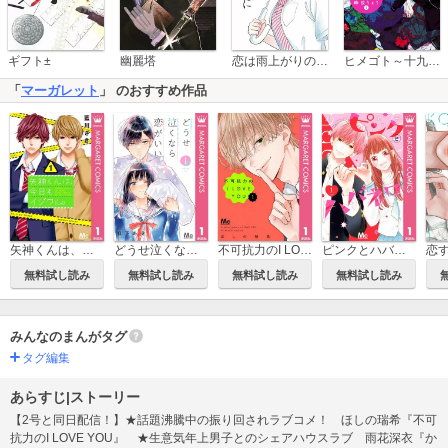
恋は雨上がりのように
ギフト±
幽麗塔
ヒメゴト～十九歳の制服～
「
マーガレット
」 のおすすめ作品
矢神くんは、今日もイジワル。
どうせ泣くなら恋がいい
不可抗力のI LOVE YOU
ピンクとハバネロ
無料試し読み
無料試し読み
無料試し読み
無料試し読み
みんなのまんがタグ
タグ編集
あらすじ|ストーリー
【2号と同日配信！】★話題沸騰中の振り回されラブコメ！ ほしの瑞希『不可
抗力のI LOVE YOU』 ★生意気年上男子とのシェアハウスラブ 雨花深衣『か