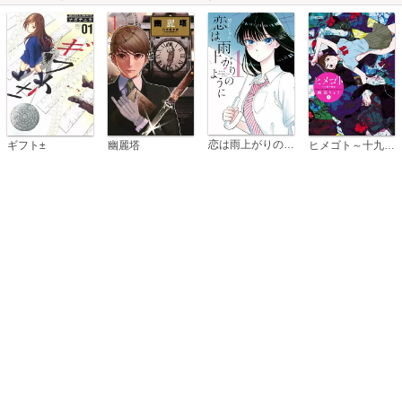
恋は雨上がりのように
ギフト±
幽麗塔
ヒメゴト～十九歳の制服～