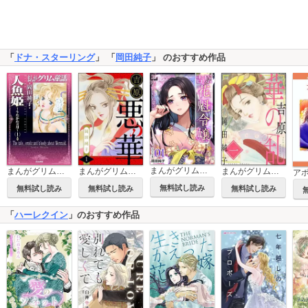
「
ドナ・スターリング
」 「
岡田純子
」 のおすすめ作品
まんがグリム童話 吉原 花魁令嬢 リメイク版
まんがグリム童話 人魚姫～うたかたの月～
まんがグリム童話 吉原悪の華
まんがグリム童話 吉原華の乱
ア
無料試し読み
無料試し読み
無料試し読み
無料試し読み
「
ハーレクイン
」のおすすめ作品