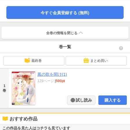
終わりを告げた……10年後、ホテルに姿を変えたウインドソング・プレイスが
競売に出された。名乗りを上げたライアン、そこで働きたいと願うサニーは10
年ぶりに再会した！
今すぐ会員登録する (無料)
全巻の情報を
閉じる
巻一覧
最終巻
まとめ買い
風の歌を聞け(1)
129ページ
|
500pt
1
巻
試し読み
購入する
おすすめ作品
この作品を見た人はコチラも見ています