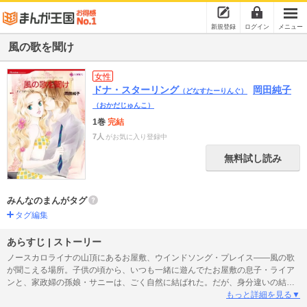
新規登録
ログイン
メニュー
風の歌を聞け
女性
ドナ・スターリング
岡田純子
（どなすたーりんぐ）
（おかだじゅんこ）
1巻
完結
7人
がお気に入り登録中
無料試し読み
みんなのまんがタグ
タグ編集
あらすじ | ストーリー
ノースカロライナの山頂にあるお屋敷、ウインドソング・プレイス――風の歌
が聞こえる場所。子供の頃から、いつも一緒に遊んでたお屋敷の息子・ライア
ンと、家政婦の孫娘・サニーは、ごく自然に結ばれた。だが、身分違いの結婚
に激怒した父親は息子を勘当し、屋敷を売り払い、やがてふたりの幼い結婚も
もっと詳細を見る▼