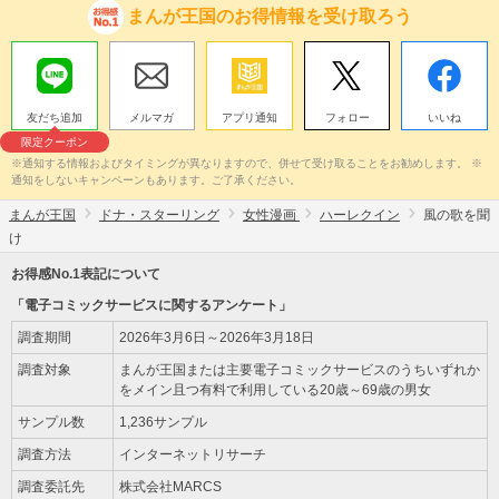
まんが王国のお得情報を受け取ろう
友だち追加
メルマガ
アプリ通知
フォロー
いいね
限定クーポン
※通知する情報およびタイミングが異なりますので、併せて受け取ることをお勧めします。 ※
通知をしないキャンペーンもあります。ご了承ください。
まんが王国
ドナ・スターリング
女性漫画
ハーレクイン
風の歌を聞
け
お得感No.1表記について
「電子コミックサービスに関するアンケート」
調査期間
2026年3月6日～2026年3月18日
調査対象
まんが王国または主要電子コミックサービスのうちいずれか
をメイン且つ有料で利用している20歳～69歳の男女
サンプル数
1,236サンプル
調査方法
インターネットリサーチ
調査委託先
株式会社MARCS