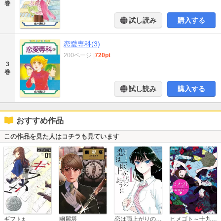
巻
試し読み
購入する
恋愛専科(3)
200ページ
|
720pt
3
巻
試し読み
購入する
おすすめ作品
この作品を見た人はコチラも見ています
恋は雨上がりのように
ギフト±
幽麗塔
ヒメゴト～十九歳の制服～