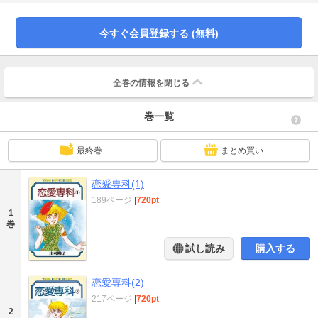
今すぐ会員登録する (無料)
全巻の情報を
閉じる
巻一覧
最終巻
まとめ買い
恋愛専科(1)
189ページ
|
720pt
1
巻
試し読み
購入する
恋愛専科(2)
217ページ
|
720pt
2