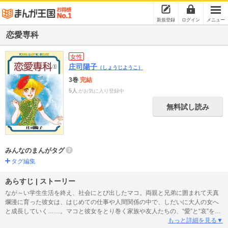
新規登録
ログイン
メニュー
恋愛専科
女性
庄司陽子
（しょうじようこ）
3巻
完結
5人
がお気に入り登録中
無料試し読み
みんなのまんがタグ
タグ編集
あらすじ | ストーリー
なが～い学生生活を終え、社会にとび出したマコ。両親と兄弟に囲まれて天真
爛漫に育った彼女は、はじめての仕事や人間関係の中で、しだいに大人の女へ
と成長していく……。マコと彼女をとり巻く家族や友人たちの、“愛”と“哀”を描
いた傑作、第1弾!!
もっと詳細を見る▼