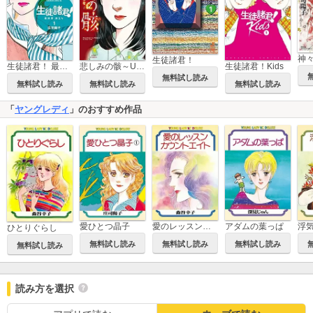
生徒諸君！
悲しみの骸～Uterus子宮～
生徒諸君！Kids
生徒諸君！ 最終章・旅立ち
無料試し読み
無料試し読み
無料試し読み
無料試し読み
「
ヤングレディ
」のおすすめ作品
愛ひとつ晶子
愛のレッスンカウントエイト
アダムの葉っぱ
ひとりぐらし
無料試し読み
無料試し読み
無料試し読み
無料試し読み
読み方を選択