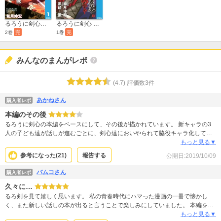
るろうに剣心 裏幕―炎を統べる―
るろうに剣心―特筆版―
1巻
完
2巻
完
みんなのまんがレポ
(
4.7
)
評価数
3
件
あかねさん
購入者レポ
本編のその後
るろうに剣心の本編をベースにして、その後が描かれています。 新キャラの3
人の子ども達が話しが進むごとに、剣心達においやられて脇役キャラ化してる
感じでるろうに剣心の元々のファンからすれば知っているキャラが活躍してい
もっと見る▼
て嬉しいかも。 本編のラストからの話しになるので、平穏な日々を願っていた
参考になった(
21
)
報告する
公開日:
2019/10/09
人にとってはあの後も結局大変だったのね、という感じの話しですが… 剣心と
薫の子どもがいて、恵も会津、操と蒼も剣心達とは離れて生活していて、弥彦
バムコさん
購入者レポ
も自立してる感じなので本編るろうに剣心のラストを大切にされているのだな
久々に…
ーという印象です。
るろ剣を見て嬉しく思います。 私の青春時代にハマった漫画の一冊で懐かし
く、また新しい話しの本が出ると言うことで楽しみにしていました。 本編を読
んで、周りの登場人物たちは変わっていませんが、主人公の剣心が表情豊かに
もっと見る▼