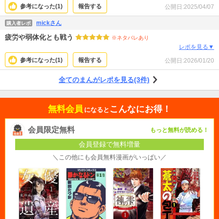
なったな。と…思いながら読みました。 子供が出来て、薫の側で暮らしている
参考になった(
1
)
報告する
公開日:
2025/04/07
うちに更に変わったんだと新刊では思いました。 作者さんが言うには新刊で
は、今までの主な登場人物は出し尽くすそうなので、どう話しに組み込まれる
mickさん
購入者レポ
のか楽しみにしています。
疲労や弱体化とも戦う
※ネタバレあり
レポを見る▼
参考になった(
1
)
報告する
公開日:
2026/01/20
全てのまんがレポを見る(3件)
無料会員
こんなにお得！
になると
会員限定無料
もっと無料が読める！
会員登録で無料増量
＼この他にも会員無料漫画がいっぱい／