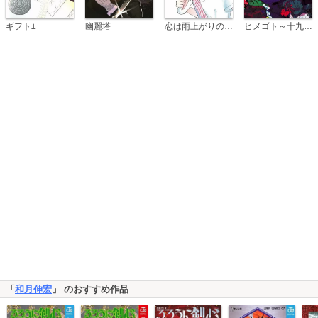
恋は雨上がりのように
ギフト±
幽麗塔
ヒメゴト～十九歳の制服～
「
和月伸宏
」 のおすすめ作品