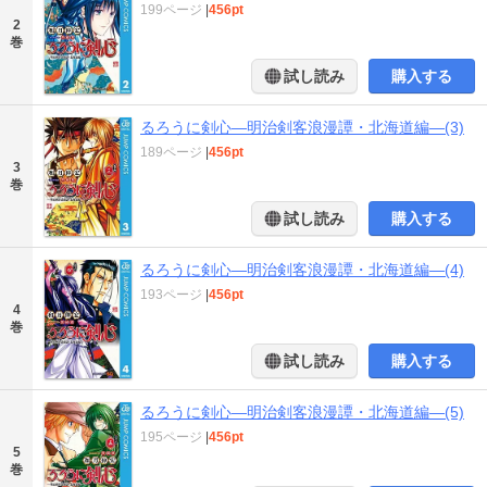
199ページ
|
456pt
2
巻
試し読み
購入する
るろうに剣心―明治剣客浪漫譚・北海道編―(3)
189ページ
|
456pt
3
巻
試し読み
購入する
るろうに剣心―明治剣客浪漫譚・北海道編―(4)
193ページ
|
456pt
4
巻
試し読み
購入する
るろうに剣心―明治剣客浪漫譚・北海道編―(5)
195ページ
|
456pt
5
巻