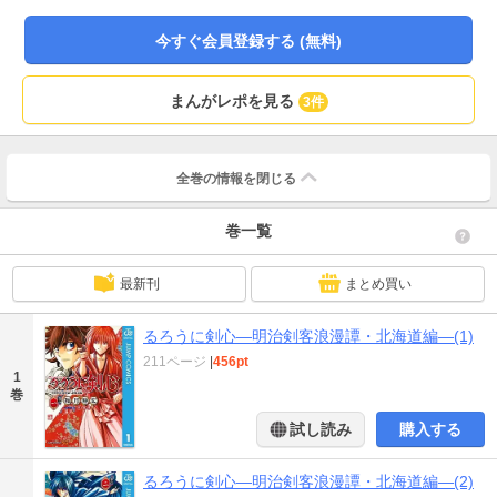
いた。ある時、一枚の写真から、薫の亡父・越路郎が北海道で生きていること
が判明。剣心達は北海道に向かうが…!? “不殺”の流浪人の新たな浪漫譚、開
今すぐ会員登録する (無料)
幕……!!
まんがレポを見る
3件
全巻の情報を
閉じる
巻一覧
最新刊
まとめ買い
るろうに剣心―明治剣客浪漫譚・北海道編―(1)
211ページ
|
456pt
1
巻
試し読み
購入する
るろうに剣心―明治剣客浪漫譚・北海道編―(2)