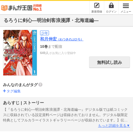
新規登録
ログイン
メニュー
るろうに剣心―明治剣客浪漫譚・北海道編―
少年
和月伸宏
（わつきのぶひろ）
10巻
まで配信
649人
がお気に入り登録中
無料試し読み
みんなのまんがタグ
タグ編集
あらすじ | ストーリー
【『るろうに剣心―明治剣客浪漫譚・北海道編―』デジタル版では紙コミック
スに収録されている設定資料ページは収録されておりません。デジタル版限定
特典としてフルカラーイラストギャラリーページが収録されています。】伝説
の人斬り・抜刀斎こと緋村剣心――明治十六年の東京で、時に倭杖を手に困窮
もっと詳細を見る▼
している人のため剣を振るうも、妻・薫、息子・剣路と平穏に日々を過ごして