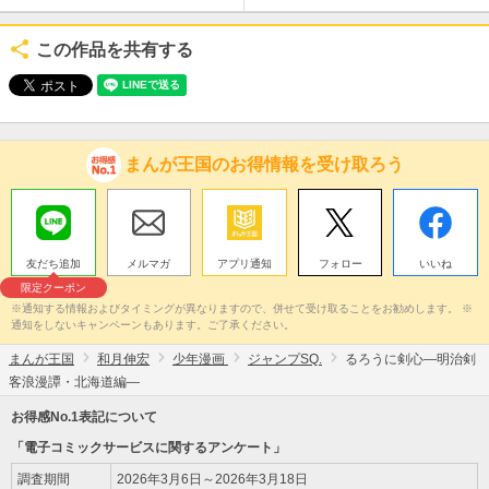
この作品を共有する
まんが王国のお得情報を受け取ろう
友だち追加
メルマガ
アプリ通知
フォロー
いいね
限定クーポン
※通知する情報およびタイミングが異なりますので、併せて受け取ることをお勧めします。 ※
通知をしないキャンペーンもあります。ご了承ください。
まんが王国
和月伸宏
少年漫画
ジャンプSQ.
るろうに剣心―明治剣
客浪漫譚・北海道編―
お得感No.1表記について
「電子コミックサービスに関するアンケート」
調査期間
2026年3月6日～2026年3月18日