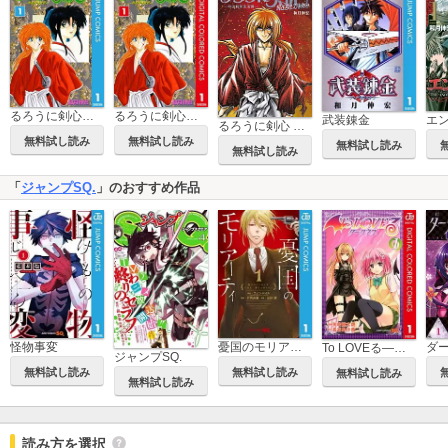
るろうに剣心―明治剣客浪漫譚― モノクロ版
るろうに剣心―明治剣客浪漫譚― カラー版
武装錬金
るろうに剣心 magazine
無料試し読み
無料試し読み
無料試し読み
無料試し読み
「
ジャンプSQ.
」のおすすめ作品
怪物事変
憂国のモリアーティ
To LOVEる―とらぶる―ダークネス カラー版
ジャンプSQ.
無料試し読み
無料試し読み
無料試し読み
無料試し読み
読み方を選択