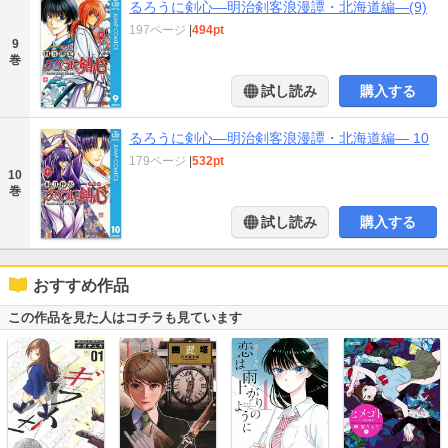
るろうに剣心―明治剣客浪漫譚・北海道編―(9)
197ページ
|
494pt
9
巻
試し読み
購入する
るろうに剣心―明治剣客浪漫譚・北海道編― 10
179ページ
|
532pt
10
巻
試し読み
購入する
おすすめ作品
この作品を見た人はコチラも見ています