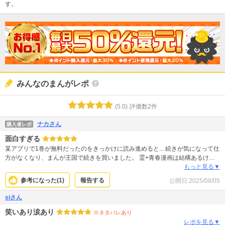
す。
みんなのまんがレポ
(
5.0
)
評価数
2
件
ナカさん
購入者レポ
面白すぎる
某アプリで1巻が無料だったのをきっかけに読み進めると... 続きが気になって仕
方がなくなり、まんが王国で続きを買いました。 霊+青春漫画は結構あるけ
ど、ファンバスは群を抜いて面白いです。キャラ一人一人が魅力があるのも良
もっと見る▼
いです。 作者さんの愛も伝わってくる良い作品です。
参考になった(
1
)
報告する
公開日:
2025/08/05
siさん
笑いあり涙あり
※ネタバレあり
レポを見る▼