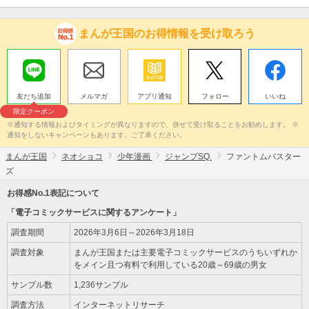
まんが王国のお得情報を受け取ろう
友だち追加
メルマガ
アプリ通知
フォロー
いいね
限定クーポン
※通知する情報およびタイミングが異なりますので、併せて受け取ることをお勧めします。 ※
通知をしないキャンペーンもあります。ご了承ください。
まんが王国
ネオショコ
少年漫画
ジャンプSQ.
ファントムバスター
ズ
お得感No.1表記について
「電子コミックサービスに関するアンケート」
調査期間
2026年3月6日～2026年3月18日
調査対象
まんが王国または主要電子コミックサービスのうちいずれか
をメイン且つ有料で利用している20歳～69歳の男女
サンプル数
1,236サンプル
調査方法
インターネットリサーチ