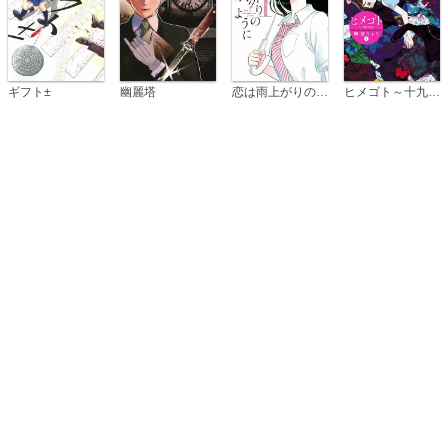
恋は雨上がりのように
ギフト±
幽麗塔
ヒメゴト～十九歳の制服～