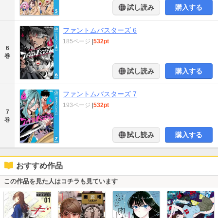
試し読み
購入する
ファントムバスターズ 6
185ページ
|
532pt
6
巻
試し読み
購入する
ファントムバスターズ 7
193ページ
|
532pt
7
巻
試し読み
購入する
おすすめ作品
この作品を見た人はコチラも見ています