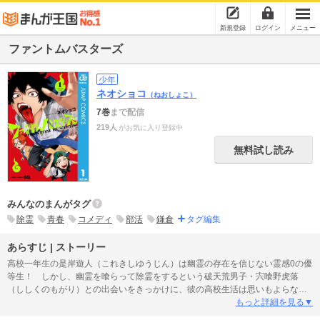
新規登録
ログイン
メニュー
ファントムバスターズ
少年
ネオショコ
（ねおしょこ）
7巻
まで配信
219人
がお気に入り登録中
無料試し読み
みんなのまんがタグ
除霊
青春
コメディ
部活
鎌倉
タグ編集
あらすじ | ストーリー
高校一年生の是岸遊人（これきしゆうじん）は幽霊の存在を信じない霊感0の優
等生！ しかし、幽霊を喰らって除霊をするという破天荒男子・宍喰野虎落
（ししくのもがり）との出会いをきっかけに、彼の高校生活は思いもよらない
方向へ動き出す!! 鎌倉を舞台に男子高校生が繰り広げる悪霊退散青春コメディ
もっと詳細を見る▼
が始まる!!