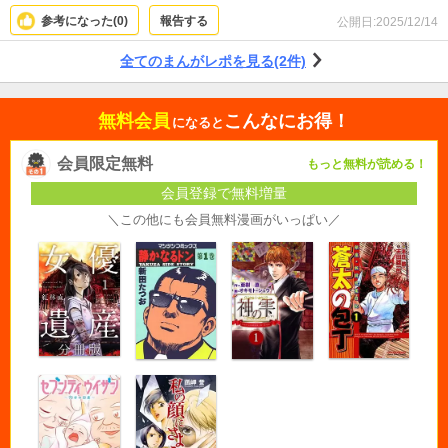
参考になった(
0
)
報告する
公開日:
2025/12/14
全てのまんがレポを見る(2件)
無料会員
こんなにお得！
になると
会員限定無料
もっと無料が読める！
会員登録で無料増量
＼この他にも会員無料漫画がいっぱい／