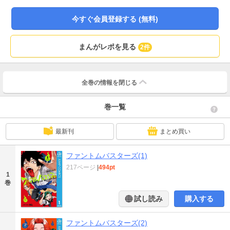
今すぐ会員登録する (無料)
まんがレポを見る
2件
全巻の情報を
閉じる
巻一覧
最新刊
まとめ買い
ファントムバスターズ(1)
217ページ
|
494pt
1
巻
試し読み
購入する
ファントムバスターズ(2)