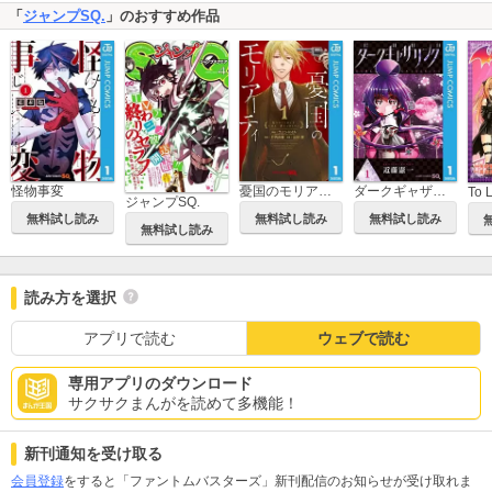
「
ジャンプSQ.
」のおすすめ作品
怪物事変
憂国のモリアーティ
ダークギャザリング
ジャンプSQ.
無料試し読み
無料試し読み
無料試し読み
無料試し読み
読み方を選択
アプリで読む
ウェブで読む
専用アプリのダウンロード
サクサクまんがを読めて多機能！
新刊通知を受け取る
会員登録
をすると「ファントムバスターズ」新刊配信のお知らせが受け取れま