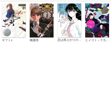
恋は雨上がりのように
ギフト±
幽麗塔
ヒメゴト～十九歳の制服～