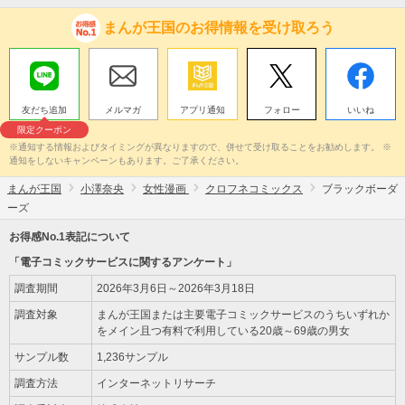
まんが王国のお得情報を受け取ろう
友だち追加
メルマガ
アプリ通知
フォロー
いいね
限定クーポン
※通知する情報およびタイミングが異なりますので、併せて受け取ることをお勧めします。 ※
通知をしないキャンペーンもあります。ご了承ください。
まんが王国
小澤奈央
女性漫画
クロフネコミックス
ブラックボーダ
ーズ
お得感No.1表記について
「電子コミックサービスに関するアンケート」
調査期間
2026年3月6日～2026年3月18日
調査対象
まんが王国または主要電子コミックサービスのうちいずれか
をメイン且つ有料で利用している20歳～69歳の男女
サンプル数
1,236サンプル
調査方法
インターネットリサーチ