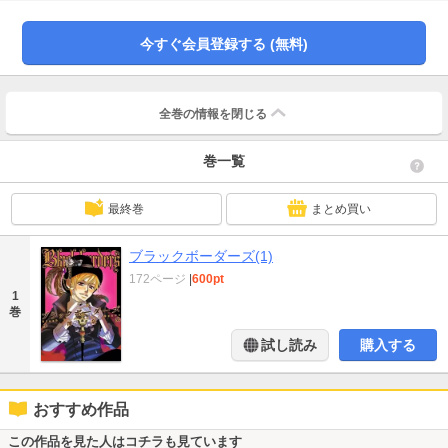
界デイズ★ 爺（じいや）はいつでもお傍におりますぞ～。
今すぐ会員登録する (無料)
全巻の情報を
閉じる
巻一覧
最終巻
まとめ買い
ブラックボーダーズ(1)
172ページ
|
600pt
1
巻
試し読み
購入する
おすすめ作品
この作品を見た人はコチラも見ています