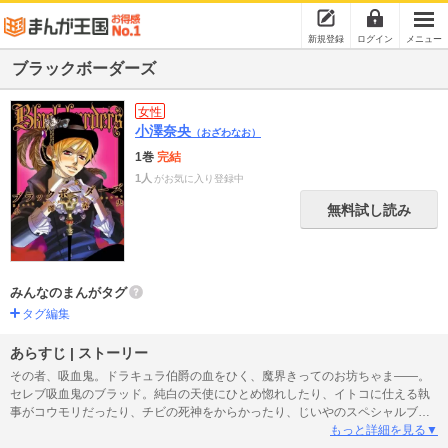
新規登録
ログイン
メニュー
ブラックボーダーズ
女性
小澤奈央
（おざわなお）
1巻
完結
1人
がお気に入り登録中
無料試し読み
みんなのまんがタグ
タグ編集
あらすじ | ストーリー
その者、吸血鬼。ドラキュラ伯爵の血をひく、魔界きってのお坊ちゃま――。
セレブ吸血鬼のブラッド。純白の天使にひとめ惚れしたり、イトコに仕える執
事がコウモリだったり、チビの死神をからかったり、じいやのスペシャルブレ
ンドな輸血パックを飲んだり…。坊ちゃま吸血鬼のゆるゆる＆ピースフルな魔
もっと詳細を見る▼