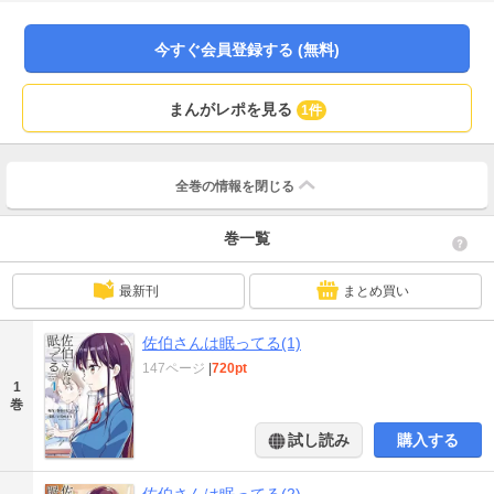
今すぐ会員登録する (無料)
まんがレポを見る
1件
全巻の情報を
閉じる
巻一覧
最新刊
まとめ買い
佐伯さんは眠ってる(1)
147ページ
|
720pt
1
巻
試し読み
購入する
佐伯さんは眠ってる(2)