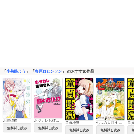
「
小菊路よう
」 「
春原ロビンソン
」 のおすすめ作品
水曜姉弟
おツカレお姉さんと腕のお化け
童貞地獄
七つの大罪 セブンデイズ～盗賊と聖少女～ 分冊版
童
無料試し読み
無料試し読み
無料試し読み
無料試し読み