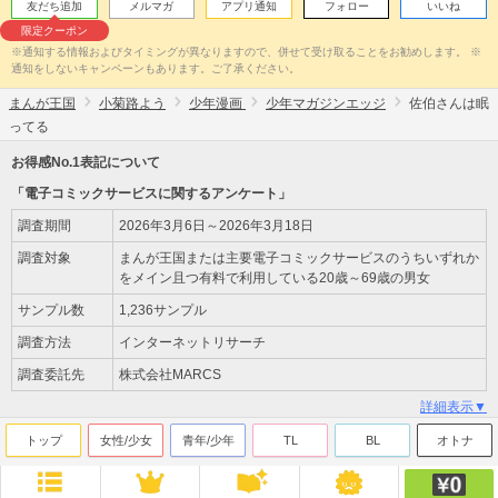
友だち追加
メルマガ
アプリ通知
フォロー
いいね
限定クーポン
※通知する情報およびタイミングが異なりますので、併せて受け取ることをお勧めします。 ※
通知をしないキャンペーンもあります。ご了承ください。
まんが王国
小菊路よう
少年漫画
少年マガジンエッジ
佐伯さんは眠
ってる
お得感No.1表記について
「電子コミックサービスに関するアンケート」
調査期間
2026年3月6日～2026年3月18日
調査対象
まんが王国または主要電子コミックサービスのうちいずれか
をメイン且つ有料で利用している20歳～69歳の男女
サンプル数
1,236サンプル
調査方法
インターネットリサーチ
調査委託先
株式会社MARCS
詳細表示▼
トップ
女性/少女
青年/少年
TL
BL
オトナ