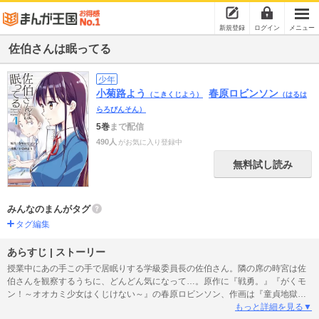
新規登録
ログイン
メニュー
佐伯さんは眠ってる
少年
小菊路よう
春原ロビンソン
（こきくじよう）
（はるは
らろびんそん）
5巻
まで配信
490人
がお気に入り登録中
無料試し読み
みんなのまんがタグ
タグ編集
あらすじ | ストーリー
授業中にあの手この手で居眠りする学級委員長の佐伯さん。隣の席の時宮は佐
伯さんを観察するうちに、どんどん気になって…。原作に『戦勇。』『がくモ
ン！～オオカミ少女はくじけない～』の春原ロビンソン、作画は『童貞地獄』
『七つの大罪 セブンデイズ～盗賊と聖少女～』の小菊路よう。
もっと詳細を見る▼