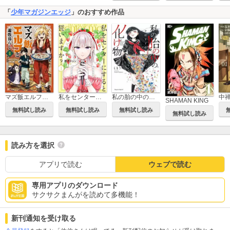
「
少年マガジンエッジ
」のおすすめ作品
マズ飯エルフと遊牧暮らし
私をセンターにすると誓いますか?
私の胎の中の化け物
SHAMAN KING
無料試し読み
無料試し読み
無料試し読み
無料試し読み
読み方を選択
アプリで読む
ウェブで読む
専用アプリのダウンロード
サクサクまんがを読めて多機能！
新刊通知を受け取る