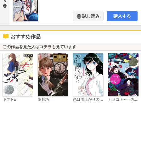
5
巻
試し読み
購入する
おすすめ作品
この作品を見た人はコチラも見ています
恋は雨上がりのように
ギフト±
幽麗塔
ヒメゴト～十九歳の制服～