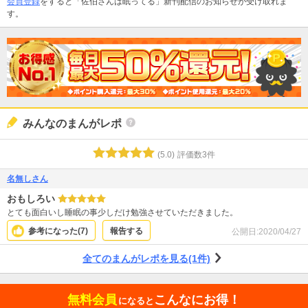
会員登録
をすると「佐伯さんは眠ってる」新刊配信のお知らせが受け取れま
す。
みんなのまんがレポ
(
5.0
)
評価数
3
件
名無しさん
おもしろい
とても面白いし睡眠の事少しだけ勉強させていただきました。
参考になった(
7
)
報告する
公開日:
2020/04/27
全てのまんがレポを見る(1件)
無料会員
こんなにお得！
になると