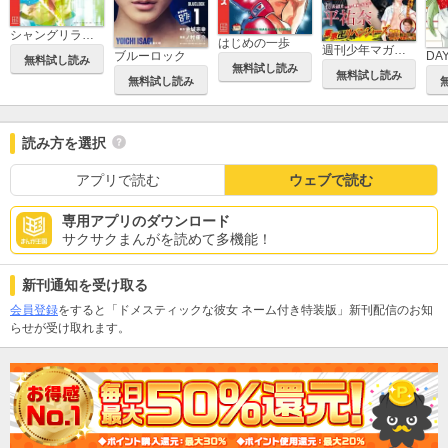
シャングリラ・フロンティア ～クソゲーハンター、神ゲーに挑まんとす～
はじめの一歩
週刊少年マガジン
ブルーロック
DA
無料試し読み
無料試し読み
無料試し読み
無料試し読み
読み方を選択
アプリで読む
ウェブで読む
専用アプリのダウンロード
サクサクまんがを読めて多機能！
新刊通知を受け取る
会員登録
をすると「ドメスティックな彼女 ネーム付き特装版」新刊配信のお知
らせが受け取れます。