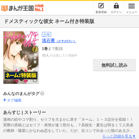
新規登録
ログイン
メニュー
ドメスティックな彼女 ネーム付き特装版
少年
流石景
（さすがけい）
1巻
まで配信
33人
がお気に入り登録中
無料試し読み
みんなのまんがタグ
タグ編集
あらすじ | ストーリー
漫画の絵やコマ割り、セリフを大まかに表す「ネーム」１～３話分を収録！！
実際の原稿とはセリフ・表情が違う部分も…？高校生・夏生は明るくて人気者
の教師・陽菜にかなわぬ恋をしていた。だが、合コンで出会った陰のある少
女・瑠衣と関係をもってしまう。そんなとき、父が再婚することに。相手が連
もっと詳細を見る▼