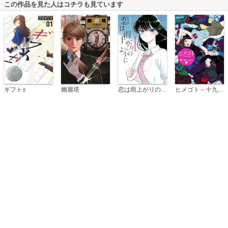
この作品を見た人はコチラも見ています
恋は雨上がりのように
ギフト±
幽麗塔
ヒメゴト～十九歳の制服～