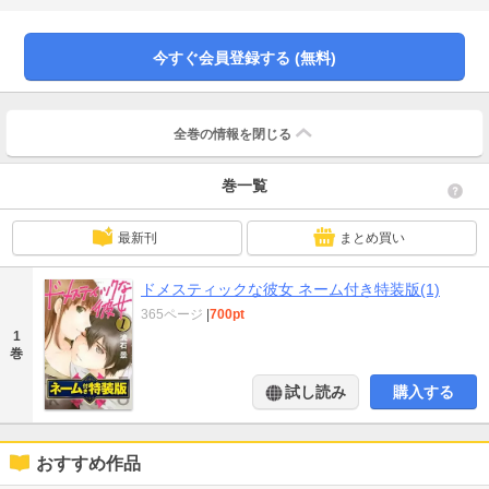
れてきた子供が、なんと陽菜と瑠衣で!?カゲキな新生活が今、始まる!
今すぐ会員登録する (無料)
全巻の情報を
閉じる
巻一覧
最新刊
まとめ買い
ドメスティックな彼女 ネーム付き特装版(1)
365ページ
|
700pt
1
巻
試し読み
購入する
おすすめ作品