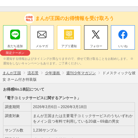
まんが王国のお得情報を受け取ろう
友だち追加
メルマガ
アプリ通知
フォロー
いいね
限定クーポン
※通知する情報およびタイミングが異なりますので、併せて受け取ることをお勧めします。 ※
通知をしないキャンペーンもあります。ご了承ください。
まんが王国
流石景
少年漫画
週刊少年マガジン
ドメスティックな彼
女 ネーム付き特装版
お得感No.1表記について
「電子コミックサービスに関するアンケート」
調査期間
2026年3月6日～2026年3月18日
調査対象
まんが王国または主要電子コミックサービスのうちいずれか
をメイン且つ有料で利用している20歳～69歳の男女
サンプル数
1,236サンプル