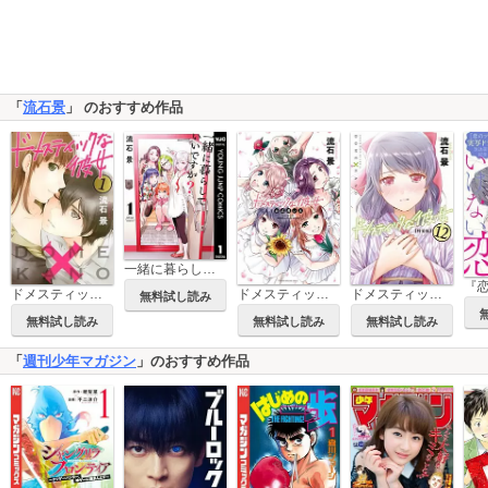
「
流石景
」 のおすすめ作品
一緒に暮らしていいですか？
ドメスティックな彼女
ドメスティックな彼女 公式薄い本
ドメスティックな彼女 特装版
無料試し読み
無料試し読み
無料試し読み
無料試し読み
「
週刊少年マガジン
」のおすすめ作品