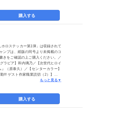
購入する
しホロステッカー第1弾」は収録されて
ャンプは、紙版の同号より未掲載のコ
書きをご確認の上ご購入ください。／
巻頭グラビア】和内璃乃／【次世代ヒロイ
ダム』（原泰久）／【センターカラー】
!! ゲスト作家職業読切（2）】『蝕
3）】『加齢なる戦隊屋』（吉嗣士道）／
もっと見る▼
作品を掲載！
購入する