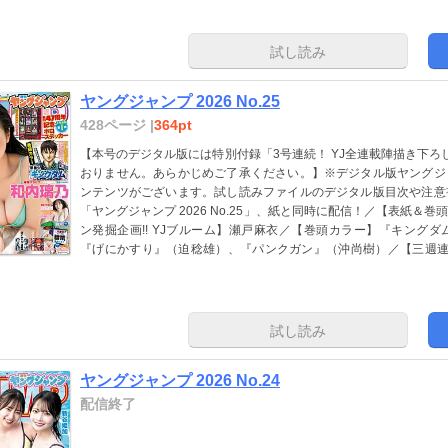
末グラビア】璃音 rio／ほか、16作品を掲載！
試し読み
ヤングジャンプ 2026 No.25
428ページ |
364pt
【本号のデジタル版には特別付録「3号連続！ YJ全連載陣描き下ろ
おりません。あらかじめご了承ください。】※デジタル版ヤングジ
ンテンツがございます。試し読みファイルのデジタル版目次や注意
「ヤングジャンプ 2026 No.25」、紙と同時に配信！／【表紙＆
ン発掘企画!! YJブルーム】瀬戸麻衣／【巻頭カラー】『キング
『げにかすり』（迫稔雄）、『パンクガン』（沖尚樹）／【三週連勤!
人』（リック・ベッジオ）／【三週連勤!!! ゲスト作家職業読切（
【巻末グラビア】岸田雅（すべての瞬間は君だった。）／ほか、14
試し読み
ヤングジャンプ 2026 No.24
配信終了