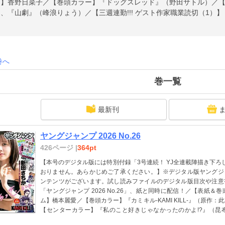
ム】香野日菜子／【巻頭カラー】『ドッグスレッド』（野田サトル）／
、『山劇』（峰浪りょう）／【三週連勤!!! ゲスト作家職業読切（1）
浦々 漫画：楝蛙）／【巻末グラビア】黒江こはる／ほか、17作品を掲
巻へ
巻一覧
最新刊
ヤングジャンプ 2026 No.26
426ページ |
364pt
【本号のデジタル版には特別付録「3号連続！ YJ全連載陣描き下ろ
おりません。あらかじめご了承ください。】※デジタル版ヤングジ
ンテンツがございます。試し読みファイルのデジタル版目次や注意
「ヤングジャンプ 2026 No.26」、紙と同時に配信！／【表紙＆
ム】橋本麗愛／【巻頭カラー】『カミキル-KAMI KILL-』（原作
【センターカラー】『私のこと好きじゃなかったのかよ!?』（昆
は』（起田ねぐせ）／【三週連勤!!! ゲスト作家職業読切（4）】『C