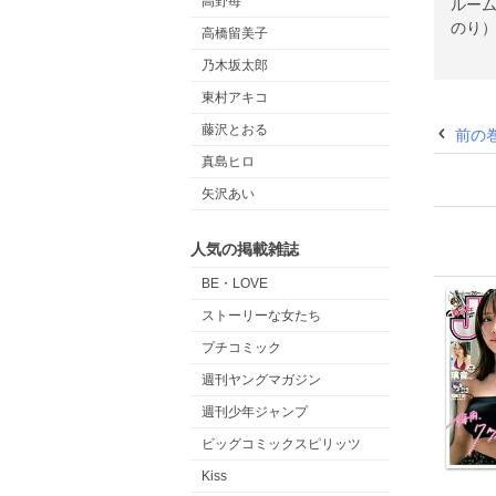
高野苺
ルー
のり）
高橋留美子
立川
乃木坂太郎
東村アキコ
藤沢とおる
前の
真島ヒロ
矢沢あい
人気の掲載雑誌
BE・LOVE
ストーリーな女たち
プチコミック
週刊ヤングマガジン
週刊少年ジャンプ
ビッグコミックスピリッツ
Kiss