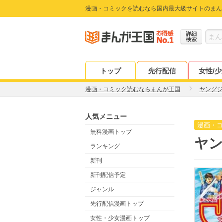
漫画・コミックを読むなら国内最大級サイトのまん
詳細
検索
トップ
先行配信
女性/
漫画・コミック読むならまんが王国
ヤング
人気メニュー
漫画・
無料漫画トップ
ヤン
ランキング
新刊
新刊配信予定
ジャンル
先行配信漫画トップ
女性・少女漫画トップ