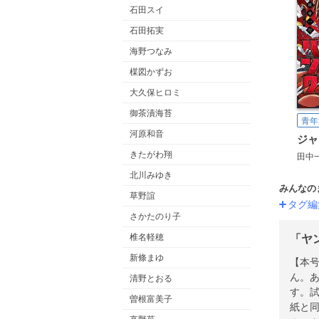
石田スイ
石田拓実
海野つなみ
楳図かずお
大久保ヒロミ
御茶漬海苔
青年
河原和音
ジャ
きたがわ翔
田中
北川みゆき
みんなの
草野誼
タグ編
さかたのり子
椎名軽穂
「ヤ
新條まゆ
【本
ん。
清野とおる
す。試
曽根富美子
紙と同