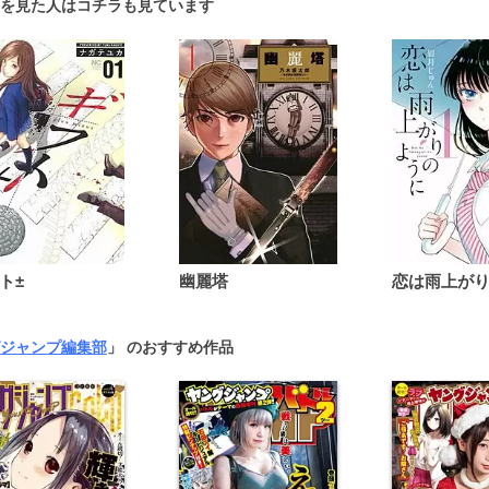
を見た人はコチラも見ています
ト±
幽麗塔
ジャンプ編集部
」 のおすすめ作品