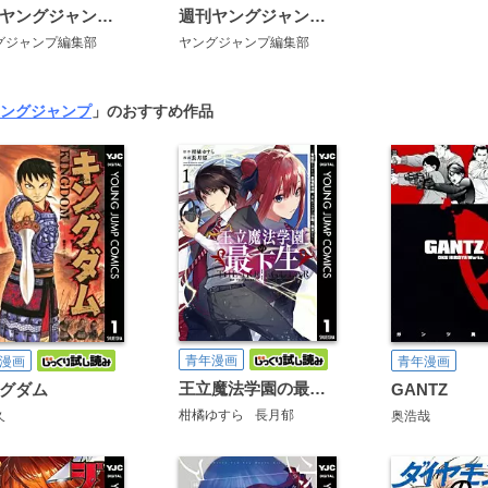
週刊ヤングジャンプ増刊「ヤングジャンプヒロイン」
週刊ヤングジャンプ増刊「ヤングジャンプ ダイイチワ」
グジャンプ編集部
ヤングジャンプ編集部
ングジャンプ
」のおすすめ作品
青年漫画
漫画
青年漫画
王立魔法学園の最下生～貧困街上がりの最強魔法師、貴族だらけの学園で無双する～
グダム
GANTZ
柑橘ゆすら
長月郁
久
奥浩哉