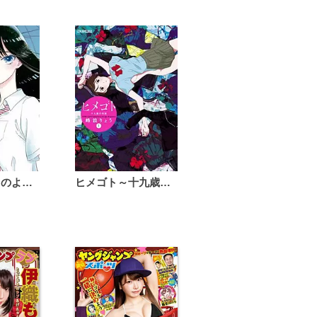
恋は雨上がりのように
ヒメゴト～十九歳の制服～