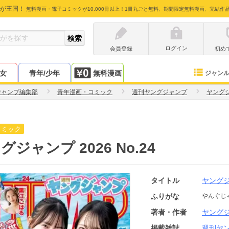
が王国！
無料漫画・電子コミックが10,000冊以上！1冊丸ごと無料、期間限定無料漫画、完結作
ログイン
会員登録
初め
少女
青年/少年
無料漫画
ジャン
ジャンプ編集部
青年漫画・コミック
週刊ヤングジャンプ
ヤング
コミック
グジャンプ 2026 No.24
タイトル
ヤング
ふりがな
やんぐじ
著者・作者
ヤング
掲載雑誌
週刊ヤ