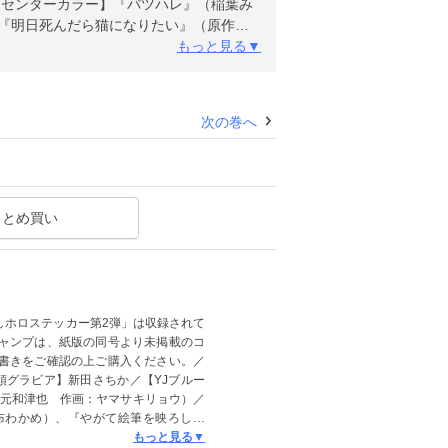
【センターカラー】『バツハレ』（稲葉み
】『明日死んだら猫になりたい』（原作：
載！
もっと見る▼
次の巻へ
まとめ買い
しホロステッカー第2弾」は収録されて
ャンプは、紙版の同号より未掲載のコ
書きをご確認の上ご購入ください。／
巻頭グラビア】新田さちか／【YJブルー
：此元和津也 作画：ヤマサキリョウ）／
布わかめ）、『やがて絵筆を映ろし君
ALL119』（まえだたかひろ）／【巻
もっと見る▼