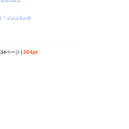
画
ノンジャンル
364pt
434ページ |