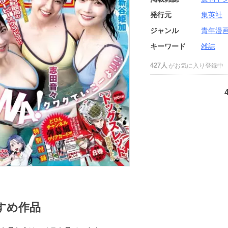
発行元
集英社
ジャンル
青年漫
キーワード
雑誌
427人
がお気に入り登録中
すめ作品