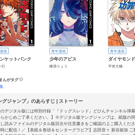
漫画
青年漫画
青年漫画
ンケットバンク
少年のアビス
ダイヤモン
一行
峰浪りょう
平井大橋
まんがタグ
集
ングジャンプ」のあらすじ | ストーリー
号のデジタル版には特別付録「『ドッグスレッド』どひんチャンネル弾
あらかじめご了承ください。】※デジタル版ヤングジャンプは、紙版の
し読みファイルのデジタル版目次や注意書きをご確認の上ご購入ください。／
時に配信！／【表紙＆巻頭＆センターグラビア】志田音々 新谷姫加 二瓶