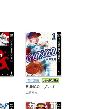
青年漫画
BUNGO―ブンゴ―
二宮裕次