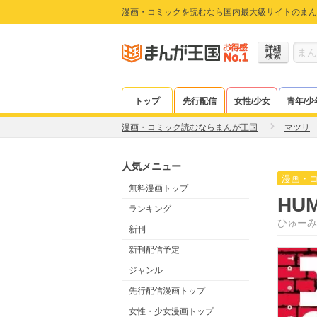
漫画・コミックを読むなら国内最大級サイトのまん
詳細
検索
トップ
先行配信
女性/少女
青年/少
漫画・コミック読むならまんが王国
マツリ
人気メニュー
漫画・
無料漫画トップ
HUM
ランキング
ひゅーみ
新刊
新刊配信予定
ジャンル
先行配信漫画トップ
女性・少女漫画トップ