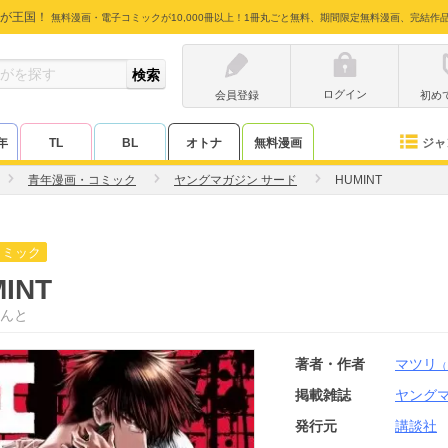
が王国！
無料漫画・電子コミックが10,000冊以上！1冊丸ごと無料、期間限定無料漫画、完結作
ログイン
会員登録
初め
ジャ
年
TL
BL
オトナ
無料漫画
青年漫画・コミック
ヤングマガジン サード
HUMINT
コミック
INT
んと
著者・作者
マツリ
（
掲載雑誌
ヤングマ
発行元
講談社