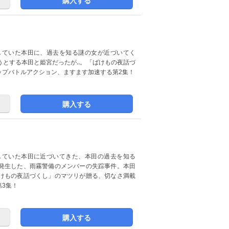
購入する
していた本田に、過去を知る謎の女が近づいてく
うとする本田と姫宮だったが‥。「ばけもの夜話づ
ップバトルアクション、ますます加速する第2集！
購入する
していた本田に近づいてきた、本田の過去を知る
発生した、雨霧警備のメンバーの失踪事件。本田
けもの夜話づくし」のマツリが贈る、切なさ満載
3集！
購入する