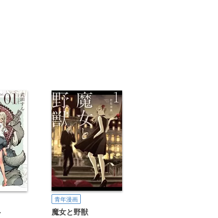
青年漫画
魔女と野獣
ル