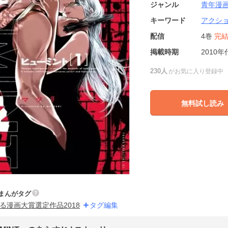
ジャンル
青年漫
キーワード
アクシ
配信
4巻
完
掲載時期
2010年
230人
がお気に入り登録中
無料試し読み
まんがタグ
る漫画大賞選定作品2018
タグ編集