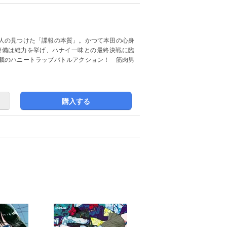
人の見つけた「諜報の本質」。かつて本田の心身
警備は総力を挙げ、ハナイ一味との最終決戦に臨
載のハニートラップバトルアクション！ 筋肉男
購入する