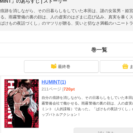
MINT」のあらすじ | ストーリー
の痕跡を消しながら、その日暮らしをしていた本田は、謎の女装男・姫
せる。雨霧警備の裏の顔は、人の虚実のはざまに忍び込み、真実を暴く
「ばけもの夜話づくし」のマツリが贈る、笑いと切なさ満載のハニート
巻一覧
最終巻
HUMINT(1)
211ページ |
720pt
自分の痕跡を消しながら、その日暮らしをしていた本田
霧警備会社で働かせる。雨霧警備の裏の顔は、人の虚実
ミント（人的諜報）であった。「ばけもの夜話づくし」
ップバトルアクション！