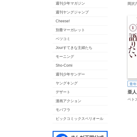
週刊少年マガジン
岡沢
週刊ヤングジャンプ
Cheese!
別冊マーガレット
ベツコミ
Jourすてきな主婦たち
モーニング
Sho-Comi
週刊少年サンデー
ヤングキング
青年
デザート
ペト
漫画アクション
モバフラ
ビックコミックスペリオール