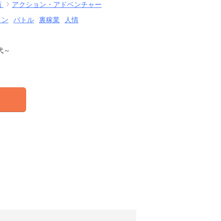
画
アクション・アドベンチャー
ョン
バトル
裏稼業
人情
結
代～