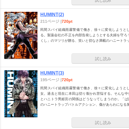
試し読み
HUMINT(2)
211ページ |
720pt
民間スパイ組織雨霧警備で働き、徐々に変化しようと
る。製薬会社の不正を内部告発しようとする夫婦を守ろ
くし」のマツリが贈る、笑いと切なさ満載のハニートラ
試し読み
HUMINT(3)
195ページ |
720pt
民間スパイ組織雨霧警備で働き、徐々に変化しようと
女。過去と現在に本田は切り裂かれ苦悩する。そんな中
とハニトラ男姫宮の関係はどうなってしまうのか。「ば
のハニートラップバトルアクション、傷があらわになる第
試し読み