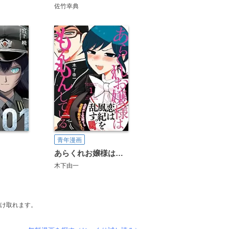
佐竹幸典
青年漫画
あらくれお嬢様はもんもんしている
木下由一
受け取れます。