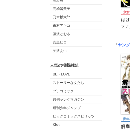
高野苺
高橋留美子
少女
乃木坂太郎
ばけ
東村アキコ
マツ
藤沢とおる
真島ヒロ
「
ヤング
矢沢あい
人気の掲載雑誌
BE・LOVE
ストーリーな女たち
プチコミック
週刊ヤングマガジン
週刊少年ジャンプ
ビッグコミックスピリッツ
青年
Kiss