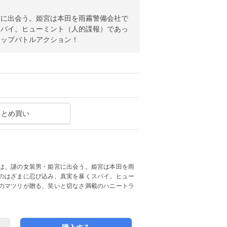
宮に出会う。姫宮は本田を雨霧警備会社で
スパイ。ヒューミント（人的諜報）であっ
ラップバトルアクション！
まとめ買い
は、謎の女装男・姫宮に出会う。姫宮は本田を雨
のはざまに忍び込み、真実を暴くスパイ。ヒュー
のマツリが贈る、笑いと切なさ満載のハニートラ