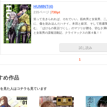
HUMINT(4)
235ページ |
730pt
笑って生きられれば、それでいい。筋肉男と女装男、二
に、傷を刻み込んだハナイ。本田と姫宮、そして雨霧
む。「ばけもの夜話づくし」のマツリが贈る、切なさ満
と女装男の諜報活動記、クライマックスの第４集！！
試し読み
1
すめ作品
を見た人はコチラも見ています