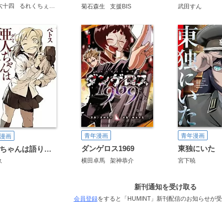
六十四
るれくちぇ
sage・ジョー
菊石森生
支援BIS
武田すん
青年漫画
青年漫画
漫画
ダンゲロス1969
東独にいた
亜人ちゃんは語りたい
横田卓馬
架神恭介
宮下暁
ス
新刊通知を受け取る
会員登録
をすると「HUMINT」新刊配信のお知らせが