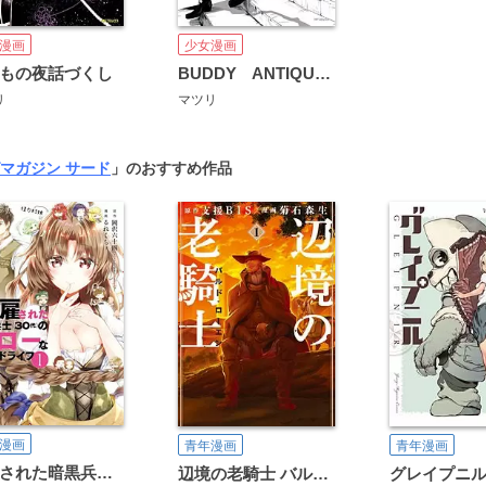
漫画
少女漫画
もの夜話づくし
BUDDY ANTIQUE‐バディ・アンティーク‐
リ
マツリ
マガジン サード
」のおすすめ作品
漫画
青年漫画
青年漫画
解雇された暗黒兵士（30代）のスローなセカンドライフ
辺境の老騎士 バルド・ローエン
グレイプニ