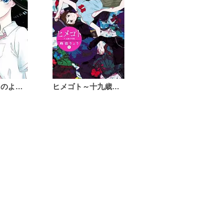
恋は雨上がりのように
ヒメゴト～十九歳の制服～