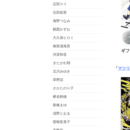
石田スイ
石田拓実
海野つなみ
楳図かずお
大久保ヒロミ
御茶漬海苔
ギフ
河原和音
きたがわ翔
「
マツリ
北川みゆき
草野誼
さかたのり子
椎名軽穂
新條まゆ
清野とおる
曽根富美子