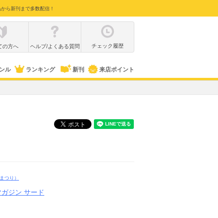
品から新刊まで多数配信！
チェック履歴
ての方へ
ヘルプ/よくある質問
ンル
ランキング
新刊
来店ポイント
まつり）
ガジン サード