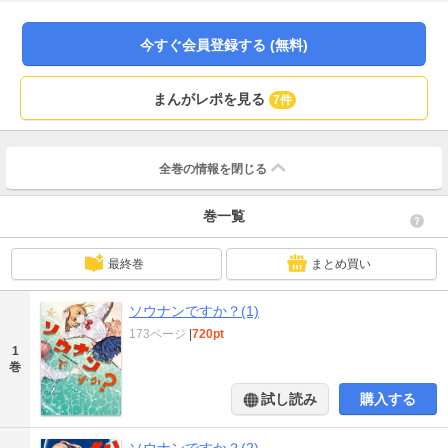
今すぐ会員登録する (無料)
まんがレポを見る
7件
全巻の情報を
閉じる
巻一覧
最終巻
まとめ買い
ソウナンですか？(1)
173ページ
|
720pt
1
巻
試し読み
購入する
ソウナンですか？(2)