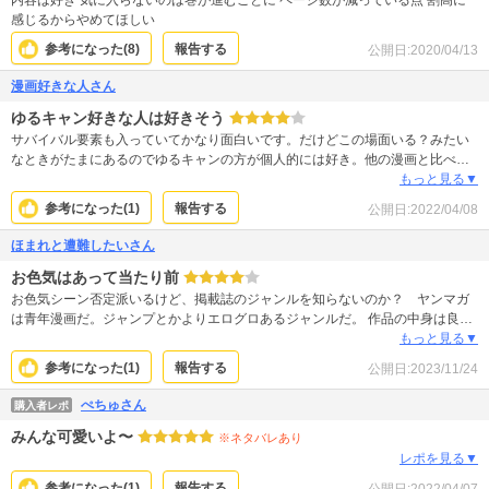
内容は好き 気に入らないのは巻が進むごとに ページ数が減っている点 割高に
感じるからやめてほしい
参考になった(
8
)
報告する
公開日:
2020/04/13
漫画好きな人さん
ゆるキャン好きな人は好きそう
サバイバル要素も入っていてかなり面白いです。だけどこの場面いる？みたい
なときがたまにあるのでゆるキャンの方が個人的には好き。他の漫画と比べる
とストーリー的には劣るけど、絵はすごく綺麗で読みやすい作品です。
もっと見る▼
参考になった(
1
)
報告する
公開日:
2022/04/08
ほまれと遭難したいさん
お色気はあって当たり前
お色気シーン否定派いるけど、掲載誌のジャンルを知らないのか？ ヤンマガ
は青年漫画だ。ジャンプとかよりエログロあるジャンルだ。 作品の中身は良
い。絵も展開も悪くない。可愛いJKらの遭難生活を見ながら、必要な知識も得
もっと見る▼
られる。ほまれがサバイバル特化でずれてる分、周りがフォローしたり助け合
参考になった(
1
)
報告する
公開日:
2023/11/24
って、互いに支え合うのも好印象。 星4つにしたのはしおんがワガママなとこ
と、描かない方が楽そうなのに、制服のリボン常につけてるところ。リボン無
ぺちゅさん
購入者レポ
くてもいいし、解いて役に立った話も無かった。
みんな可愛いよ〜
※ネタバレあり
レポを見る▼
参考になった(
1
)
報告する