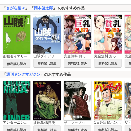
「
さがら梨々
」 「
岡本健太郎
」 のおすすめ作品
山賊ダイアリーSS
完全無料 おっぱい試し読みパック 巨乳
完全無料 おっぱい試し読みパック 貧乳
山賊ダイアリー
無料試し読み
無料試し読み
無料試し読み
無料試し読み
「
週刊ヤングマガジン
」のおすすめ作品
アンダーニンジャ
1日外出録ハンチョウ
彼岸島48日後…
ザ・ファブル
無料試し読み
無料試し読み
無料試し読み
無料試し読み