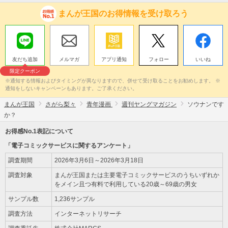
まんが王国のお得情報を受け取ろう
友だち追加
メルマガ
アプリ通知
フォロー
いいね
限定クーポン
※通知する情報およびタイミングが異なりますので、併せて受け取ることをお勧めします。 ※
通知をしないキャンペーンもあります。ご了承ください。
まんが王国
さがら梨々
青年漫画
週刊ヤングマガジン
ソウナンです
か？
お得感No.1表記について
「電子コミックサービスに関するアンケート」
調査期間
2026年3月6日～2026年3月18日
調査対象
まんが王国または主要電子コミックサービスのうちいずれか
をメイン且つ有料で利用している20歳～69歳の男女
サンプル数
1,236サンプル
調査方法
インターネットリサーチ