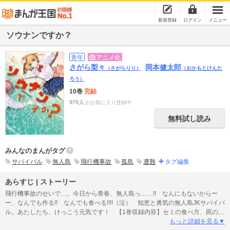
新規登録
ログイン
メニュー
ソウナンですか？
青年
アニメ化
さがら梨々
岡本健太郎
（さがらりり）
（おかもとけんた
ろう）
10巻
完結
979人
がお気に入り登録中
無料試し読み
みんなのまんがタグ
サバイバル
無人島
飛行機事故
孤島
遭難
タグ編集
あらすじ | ストーリー
飛行機事故のせいで…。今日から青春、無人島っ……!! なんにもないからー
ー、なんでも作る!! なんでも食べる!!!!（泣） 知恵と勇気の無人島JKサバイバ
ル。あたしたち、けっこう元気です！ 【1巻収録内容】セミの食べ方、罠の作
り方、簡易アレルギーテスト、ヤドカリの食べ方など…。
もっと詳細を見る▼