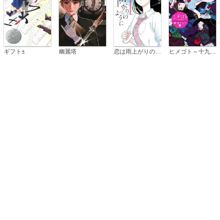
恋は雨上がりのように
ギフト±
幽麗塔
ヒメゴト～十九歳の制服～