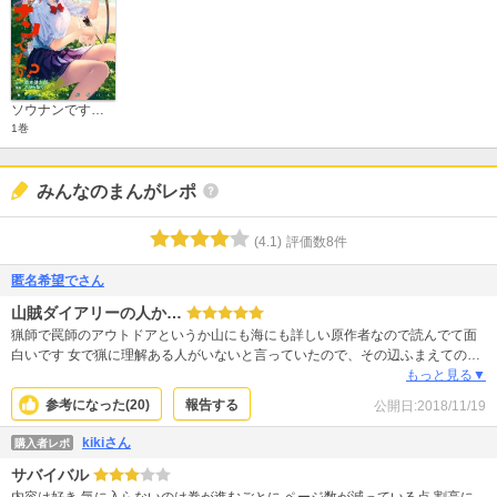
ソウナンですか？ 特装版(5)
1巻
みんなのまんがレポ
(
4.1
)
評価数
8
件
匿名希望でさん
山賊ダイアリーの人か…
猟師で罠師のアウトドアというか山にも海にも詳しい原作者なので読んでて面
白いです 女で猟に理解ある人がいないと言っていたので、その辺ふまえての美
少女達がサバイバルしてるのかなと お色気シーンは多いですがちゃんとサバイ
もっと見る▼
バルしつつ性格も色々で面白いです、自分が遭難したらこんな風には無理だな
参考になった(
20
)
報告する
公開日:
2018/11/19
ーと読んでます。
kikiさん
購入者レポ
サバイバル