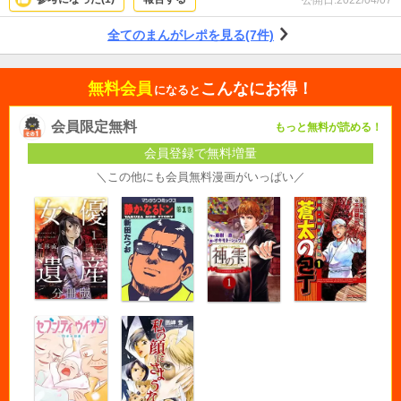
公開日:
2022/04/07
全てのまんがレポを見る(7件)
無料会員
こんなにお得！
になると
会員限定無料
もっと無料が読める！
会員登録で無料増量
＼この他にも会員無料漫画がいっぱい／