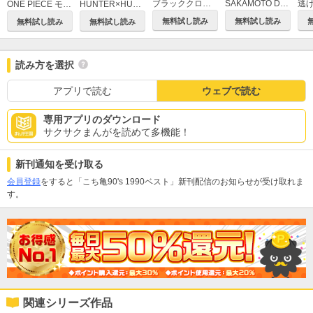
ブラッククローバー
SAKAMOTO DAYS
逃
ONE PIECE モノクロ版
HUNTER×HUNTER モノクロ版
無料試し読み
無料試し読み
無料試し読み
無料試し読み
読み方を選択
アプリで読む
ウェブで読む
専用アプリのダウンロード
サクサクまんがを読めて多機能！
新刊通知を受け取る
会員登録
をすると「こち亀90's 1990ベスト」新刊配信のお知らせが受け取れま
す。
関連シリーズ作品