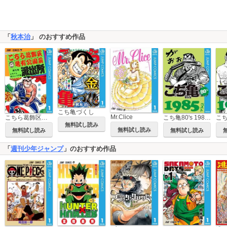
「
秋本治
」 のおすすめ作品
こち亀づくし
Mr.Clice
こちら葛飾区亀有公園前派出所
こち亀80's 1985ベスト
無料試し読み
無料試し読み
無料試し読み
無料試し読み
「
週刊少年ジャンプ
」のおすすめ作品