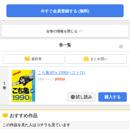
今すぐ会員登録する (無料)
全巻の情報を
閉じる
巻一覧
最終巻
まとめ買い
こち亀90's 1990ベスト(1)
248ページ
|
600pt
1
巻
試し読み
購入する
おすすめ作品
この作品を見た人はコチラも見ています