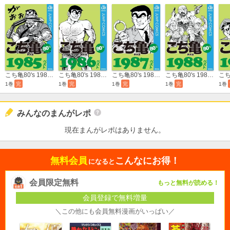
こち亀80's 1985ベスト
こち亀80's 1986ベスト
こち亀80's 1987ベスト
こち亀80's 1988ベスト
1巻
完
1巻
完
1巻
完
1巻
完
1巻
みんなのまんがレポ
現在まんがレポはありません。
無料会員
こんなにお得！
になると
会員限定無料
もっと無料が読める！
会員登録で無料増量
＼この他にも会員無料漫画がいっぱい／