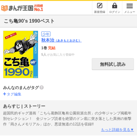
新規登録
ログイン
メニュー
こち亀90's 1990ベスト
少年
秋本治
（あきもとおさむ）
1巻
完結
5人
がお気に入り登録中
無料試し読み
みんなのまんがタグ
タグ編集
あらすじ | ストーリー
超国民的ギャグ漫画「こちら葛飾区亀有公園前派出所」の少年ジャンプ掲載年
別セレクション！ 全ジャンプ読者を絶望のドン底に突き落とした異例の衝撃
作「両さんメモリアル」ほか、悪逆無道の12話を収録!!
もっと詳細を見る▼