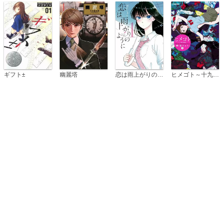
恋は雨上がりのように
ギフト±
幽麗塔
ヒメゴト～十九歳の制服～