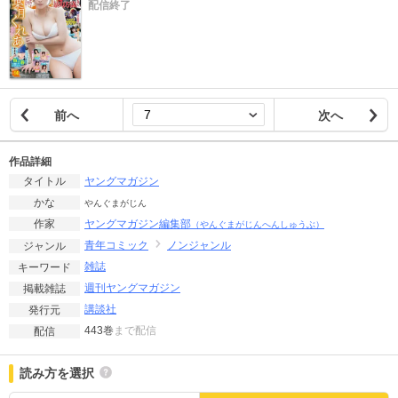
配信終了
前へ
次へ
作品詳細
ヤングマガジン
タイトル
かな
やんぐまがじん
ヤングマガジン編集部
作家
（やんぐまがじんへんしゅうぶ）
青年コミック
ノンジャンル
ジャンル
雑誌
キーワード
週刊ヤングマガジン
掲載雑誌
講談社
発行元
443巻
まで配信
配信
読み方を選択