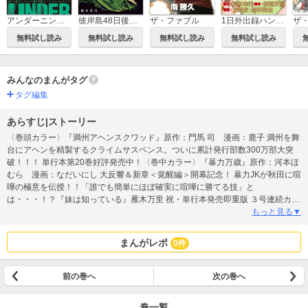
アンダーニンジャ
1日外出録ハンチョウ
彼岸島48日後…
ザ・ファブル
無料試し読み
無料試し読み
無料試し読み
無料試し読み
みんなのまんがタグ
タグ編集
あらすじ|ストーリー
〈巻頭カラー〉『満州アヘンスクワッド』原作：門馬 司 漫画：鹿子 満州を舞
台にアヘンを精製するクライムサスペンス。ついに累計発行部数300万部大突
破！！！ 単行本第20巻好評発売中！〈巻中カラー〉『暴力万歳』原作：河本ほ
むら 漫画：なだいにし 大反響＆新章＜覚醒編＞開幕記念！ 暴力JKが秋田に喧
嘩の極意を伝授！！「誰でも簡単にほぼ確実に喧嘩に勝てる技」と
は・・・！？『妹は知っている』雁木万里 祝・単行本発売即重版 ３号連続カラ
ー☆第2弾 兄と妹が暮らしてるだけなのに、じわじわ人気拡大中。読むとちょ
もっと見る▼
っと得した気分の新感覚コメディです。『アマチュアビジランテ』原作 浅村壮
平×漫画 内藤光太郎 単行本第3巻、絶賛発売中！！！ 尾城も到着しさらに激し
まんがレポ
0件
さを増す、超絶盛り上がりの“人身売買マンション編”必見！！〈表紙＆巻頭グラ
ビア〉「堀口真帆」ついに、我らが超絶美少女の初ソロ表紙☆キラキラの笑顔
でみんなイチコロ★〈巻中グラビア〉「夏井ちひろ」透明感抜群の関西ガール
前の巻へ
次の巻へ
めでたい初グラビア♪〈巻末グラビア〉「藤本ばんび」デジタル写真集 4月18日
（金）発売決定！ 20歳を迎えたオトナばんび めでたく再登場なのだ♪
巻一覧