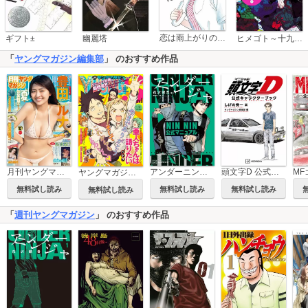
恋は雨上がりのように
ギフト±
幽麗塔
ヒメゴト～十九歳の制服～
「
ヤングマガジン編集部
」 のおすすめ作品
月刊ヤングマガジン
アンダーニンジャ NIN NIN公式マニュアル
頭文字D 公式キャラクターブック
ヤングマガジン サード
無料試し読み
無料試し読み
無料試し読み
無料試し読み
「
週刊ヤングマガジン
」 のおすすめ作品