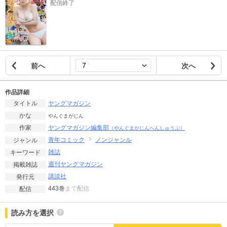
配信終了
前へ
次へ
作品詳細
ヤングマガジン
タイトル
かな
やんぐまがじん
ヤングマガジン編集部
作家
（やんぐまがじんへんしゅうぶ）
青年コミック
ノンジャンル
ジャンル
雑誌
キーワード
週刊ヤングマガジン
掲載雑誌
講談社
発行元
443巻
まで配信
配信
読み方を選択