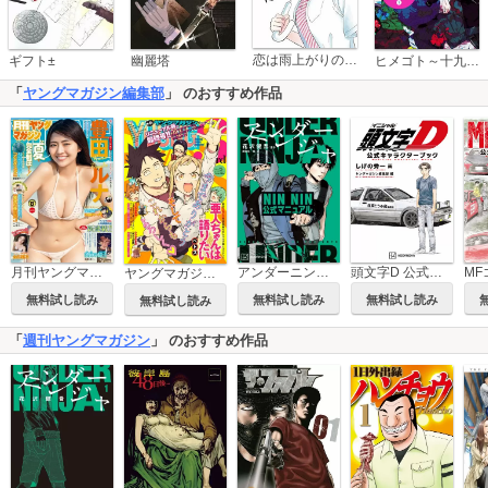
恋は雨上がりのように
ギフト±
幽麗塔
ヒメゴト～十九歳の制服～
「
ヤングマガジン編集部
」 のおすすめ作品
月刊ヤングマガジン
アンダーニンジャ NIN NIN公式マニュアル
頭文字D 公式キャラクターブック
ヤングマガジン サード
無料試し読み
無料試し読み
無料試し読み
無料試し読み
「
週刊ヤングマガジン
」 のおすすめ作品