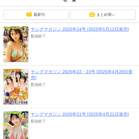
登場☆大人な杏仁をおとどけ！〈巻末グラビア〉奥村桃夏 フロム京都の純真美
少女まぶしすぎる初グラビア！
最新刊
まとめ買い
ヤングマガジン 2025年24号 [2025年5月12日発売]
配信終了
ヤングマガジン 2025年22・23号 [2025年4月28日発
売]
配信終了
ヤングマガジン 2025年21号 [2025年4月21日発売]
配信終了