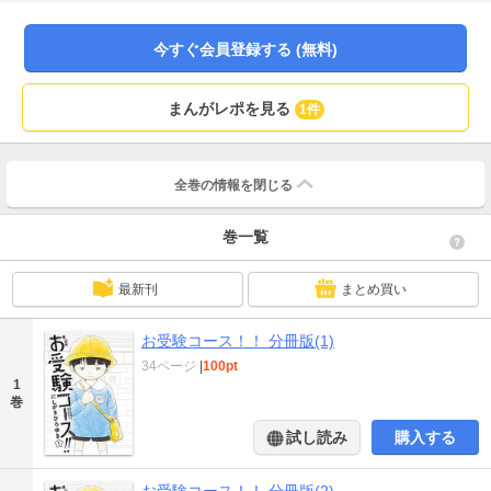
今すぐ会員登録する (無料)
まんがレポを見る
1件
全巻の情報を
閉じる
巻一覧
最新刊
まとめ買い
お受験コース！！ 分冊版(1)
34ページ
|
100pt
1
巻
試し読み
購入する
お受験コース！！ 分冊版(2)