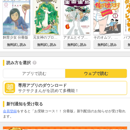
飼育少女 分冊版
元女神のブログ 分冊版
アダムとイブの楽園追放されたけど… 分冊版
そのオムツ、俺が換えます 分冊版
無料試し読み
無料試し読み
無料試し読み
無料試し読み
読み方を選択
アプリで読む
ウェブで読む
専用アプリのダウンロード
サクサクまんがを読めて多機能！
新刊通知を受け取る
会員登録
をすると「お受験コース！！ 分冊版」新刊配信のお知らせが受け取れ
ます。