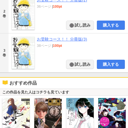
36ページ
|
100pt
2
巻
試し読み
購入する
お受験コース！！ 分冊版(3)
38ページ
|
100pt
3
巻
試し読み
購入する
おすすめ作品
この作品を見た人はコチラも見ています