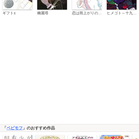
恋は雨上がりのように
ギフト±
幽麗塔
ヒメゴト～十九歳の制服～
「
ベビモフ
」のおすすめ作品