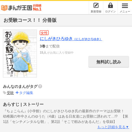
新規登録
ログイン
メニュー
お受験コース！！ 分冊版
女性
にしがきひろゆき
（にしがきひろゆき）
3巻
まで配信
15人
がお気に入り登録中
無料試し読み
みんなのまんがタグ
受験
タグ編集
あらすじ | ストーリー
『ちょこらん』(小学館）のにしがきひろゆき氏の最新作のテーマはお受験！
幼稚園の年中さんのゆうた（4歳）はある日友達にお受験に誘われて…!? 【第
1話「センチメンタルな朝」、第2話「そこで頼みがあるんだ」を収録】
もっと詳細を見る▼