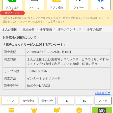
友だち追加
メルマガ
アプリ通知
フォロー
いいね
限定クーポン
※通知する情報およびタイミングが異なりますので、併せて受け取ることをお勧めします。 ※
通知をしないキャンペーンもあります。ご了承ください。
まんが王国
座紀光倫
少年漫画
月刊少年シリウス
少年の残響
お得感No.1表記について
「電子コミックサービスに関するアンケート」
調査期間
2026年3月6日～2026年3月18日
調査対象
まんが王国または主要電子コミックサービスのうちいずれか
をメイン且つ有料で利用している20歳～69歳の男女
サンプル数
1,236サンプル
調査方法
インターネットリサーチ
調査委託先
株式会社MARCS
詳細表示▼
トップ
女性/少女
青年/少年
TL
BL
オトナ