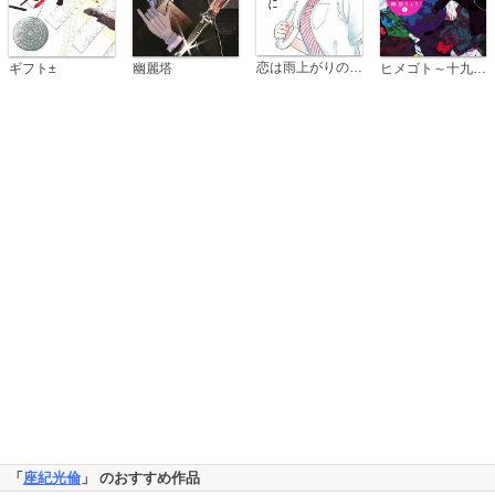
恋は雨上がりのように
ギフト±
幽麗塔
ヒメゴト～十九歳の制服～
「
座紀光倫
」 のおすすめ作品