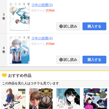
少年の残響(3)
211ページ
|
720pt
3
巻
試し読み
購入する
少年の残響(4)
211ページ
|
720pt
4
巻
試し読み
購入する
おすすめ作品
この作品を見た人はコチラも見ています