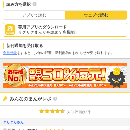
読み方を選択
アプリで読む
ウェブで読む
専用アプリのダウンロード
サクサクまんがを読めて多機能！
新刊通知を受け取る
会員登録
をすると「少年の残響」新刊配信のお知らせが受け取れます。
みんなのまんがレポ
(
4.3
)
評価数
3
件
ぐりぐらさん