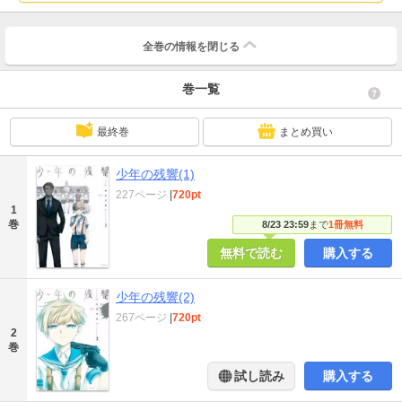
全巻の情報を
閉じる
巻一覧
最終巻
まとめ買い
少年の残響(1)
227ページ
|
720pt
1
巻
8/23 23:59
まで
1冊無料
無料で読む
購入する
少年の残響(2)
267ページ
|
720pt
2
巻
試し読み
購入する