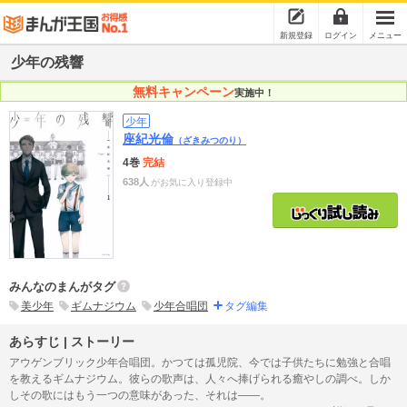
新規登録
ログイン
メニュー
少年の残響
無料キャンペーン
実施中！
少年
座紀光倫
（ざきみつのり）
4巻
完結
638人
がお気に入り登録中
みんなのまんがタグ
美少年
ギムナジウム
少年合唱団
タグ編集
あらすじ | ストーリー
アウゲンブリック少年合唱団。かつては孤児院、今では子供たちに勉強と合唱
を教えるギムナジウム。彼らの歌声は、人々へ捧げられる癒やしの調べ。しか
しその歌にはもう一つの意味があった、それは――。