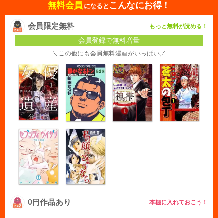
無料会員
こんなにお得！
になると
会員限定無料
もっと無料が読める！
会員登録で無料増量
＼この他にも会員無料漫画がいっぱい／
0円作品あり
本棚に入れておこう！