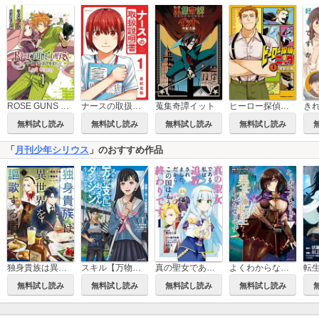
ROSE GUNS DAYS Last Season
ナースの取扱説明書（トリセツ）
蒐集奇譚イット
ヒーロー探偵ニック
無料試し読み
無料試し読み
無料試し読み
無料試し読み
「
月刊少年シリウス
」のおすすめ作品
独身貴族は異世界を謳歌する ～結婚しない男の優雅なおひとりさまライフ～
スキル【万物支配】に目覚めたおっさんは、ダンジョンで生計を立てることにしました～無職から始める支配者無双～
真の聖女である私は追放されました。だからこの国はもう終わりです
よくわからないけれど異世界に転生していたようです
無料試し読み
無料試し読み
無料試し読み
無料試し読み