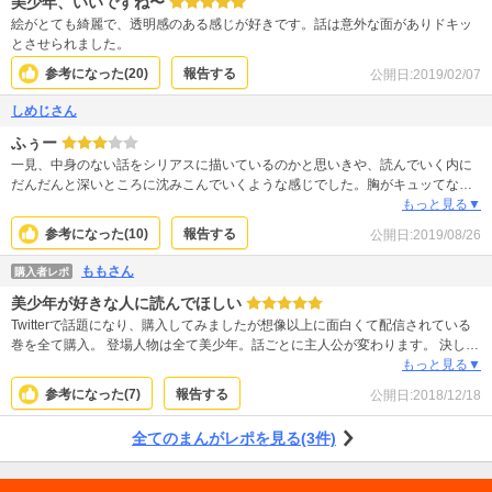
美少年、いいですね〜
絵がとても綺麗で、透明感のある感じが好きです。話は意外な面がありドキッ
とさせられました。
参考になった(
20
)
報告する
公開日:
2019/02/07
しめじさん
ふぅー
一見、中身のない話をシリアスに描いているのかと思いきや、読んでいく内に
だんだんと深いところに沈みこんでいくような感じでした。胸がキュッてなる
ような話ばかりでした。この子達みんなが幸せになってほしい。
もっと見る▼
参考になった(
10
)
報告する
公開日:
2019/08/26
ももさん
購入者レポ
美少年が好きな人に読んでほしい
Twitterで話題になり、購入してみましたが想像以上に面白くて配信されている
巻を全て購入。 登場人物は全て美少年。話ごとに主人公が変わります。 決して
明るい話ではないので苦手な人ももちろんいると思いますが、好きな人には堪
もっと見る▼
らない作品ですし作者さんの少年愛がとても分かります。 特に２巻の話がわた
参考になった(
7
)
報告する
公開日:
2018/12/18
しの好みなので何回も、何回も読んでいます。続きが凄く楽しみです。
全てのまんがレポを見る(3件)