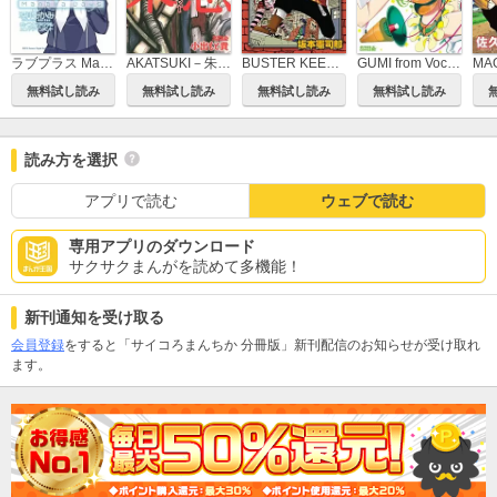
ラブプラス Manaka Days
AKATSUKI－朱憑－
BUSTER KEEL！
GUMI from Vocaloid
MA
無料試し読み
無料試し読み
無料試し読み
無料試し読み
読み方を選択
アプリで読む
ウェブで読む
専用アプリのダウンロード
サクサクまんがを読めて多機能！
新刊通知を受け取る
会員登録
をすると「サイコろまんちか 分冊版」新刊配信のお知らせが受け取れ
ます。