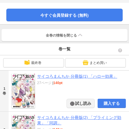
なる、心理学ネタが満載。「ハロー効果」を収録。
今すぐ会員登録する (無料)
全巻の情報を
閉じる
巻一覧
最終巻
まとめ買い
サイコろまんちか 分冊版(1) 「ハロー効果」
27ページ
|
140pt
1
巻
試し読み
購入する
サイコろまんちか 分冊版(2) 「プライミング効
果」「同調」