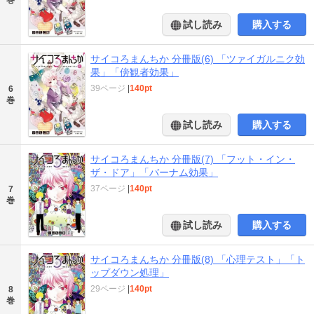
試し読み
購入する
サイコろまんちか 分冊版(6) 「ツァイガルニク効
果」「傍観者効果」
39ページ
|
140pt
6
巻
試し読み
購入する
サイコろまんちか 分冊版(7) 「フット・イン・
ザ・ドア」「バーナム効果」
37ページ
|
140pt
7
巻
試し読み
購入する
サイコろまんちか 分冊版(8) 「心理テスト」「ト
ップダウン処理」
29ページ
|
140pt
8
巻