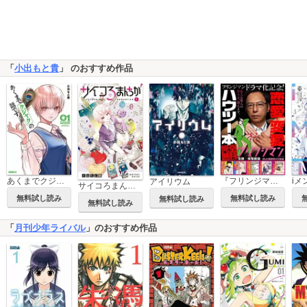
「
小出もと貴
」 のおすすめ作品
あくまでクジャクの話です。
『フリンジマン』ドラマ化記念！恋愛・変愛ハウツー本
アイリウム
サイコろまんちか
無料試し読み
無料試し読み
無料試し読み
無料試し読み
「
月刊少年ライバル
」のおすすめ作品