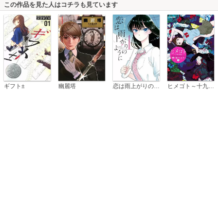
この作品を見た人はコチラも見ています
恋は雨上がりのように
ギフト±
幽麗塔
ヒメゴト～十九歳の制服～