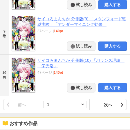
試し読み
購入する
サイコろまんちか 分冊版(9) 「スタンフォード監
獄実験」「アンダーマイニング効果」
37ページ
|
140pt
9
巻
試し読み
購入する
サイコろまんちか 分冊版(10) 「バランス理論」
「栄光浴」
47ページ
|
140pt
10
巻
試し読み
購入する
前へ
次へ
おすすめ作品