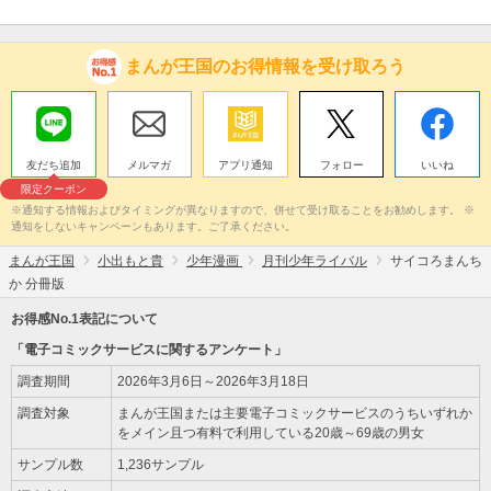
まんが王国のお得情報を受け取ろう
友だち追加
メルマガ
アプリ通知
フォロー
いいね
限定クーポン
※通知する情報およびタイミングが異なりますので、併せて受け取ることをお勧めします。 ※
通知をしないキャンペーンもあります。ご了承ください。
まんが王国
小出もと貴
少年漫画
月刊少年ライバル
サイコろまんち
か 分冊版
お得感No.1表記について
「電子コミックサービスに関するアンケート」
調査期間
2026年3月6日～2026年3月18日
調査対象
まんが王国または主要電子コミックサービスのうちいずれか
をメイン且つ有料で利用している20歳～69歳の男女
サンプル数
1,236サンプル