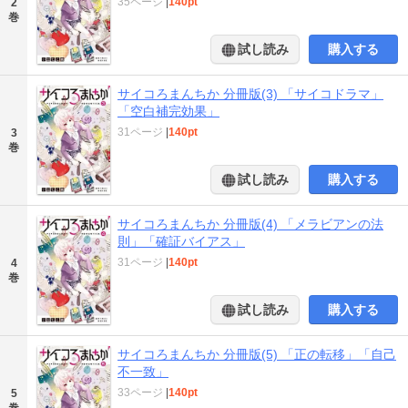
35ページ
|
140pt
2
巻
試し読み
購入する
サイコろまんちか 分冊版(3) 「サイコドラマ」
「空白補完効果」
31ページ
|
140pt
3
巻
試し読み
購入する
サイコろまんちか 分冊版(4) 「メラビアンの法
則」「確証バイアス」
31ページ
|
140pt
4
巻
試し読み
購入する
サイコろまんちか 分冊版(5) 「正の転移」「自己
不一致」
33ページ
|
140pt
5
巻