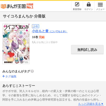
新規登録
ログイン
メニュー
サイコろまんちか 分冊版
少年
小出もと貴
（こいでもとき）
16巻
完結
3人
がお気に入り登録中
無料試し読み
みんなのまんがタグ
タグ編集
あらすじ | ストーリー
ボサボサ頭、対人スキルゼロ…校内一の変人女・伊東の唯一のとりえは心理
学。その叡智を世界に知らしめるため、そして溺愛する幼なじみのイケメン・
阿部を手に入れるため伊東は心理学研究部を設立する。校内の生徒から持ち込
まれる青春の悩みにマッド・サイコロジスト伊東が挑む。つい誰かに話したく
もっと詳細を見る▼