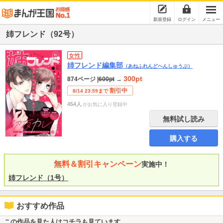
新規登録
ログイン
メニュー
姉フレンド（92号）
女性
姉フレンド編集部
（あねふれんどへんしゅうぶ）
300pt
874ページ
|
600pt
→
割引中
8/14 23:59まで
454人
がお気に入り登録中
無料試し読み
購入する
無料＆割引キャンペーン
実施中！
姉フレンド（1号）
おすすめ作品
この作品を見た人はコチラも見ています