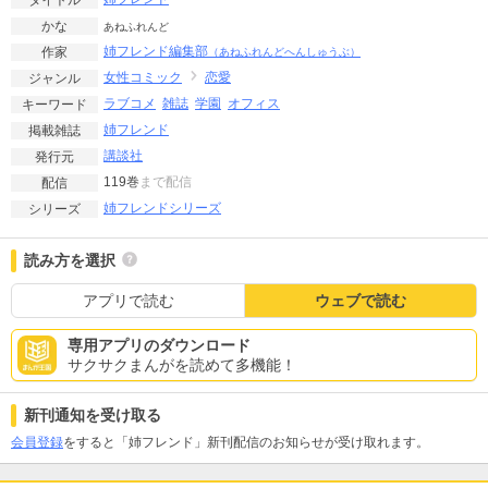
かな
あねふれんど
姉フレンド編集部
作家
（あねふれんどへんしゅうぶ）
女性コミック
恋愛
ジャンル
ラブコメ
雑誌
学園
オフィス
キーワード
姉フレンド
掲載雑誌
講談社
発行元
119巻
まで配信
配信
姉フレンドシリーズ
シリーズ
読み方を選択
アプリで読む
ウェブで読む
専用アプリのダウンロード
サクサクまんがを読めて多機能！
新刊通知を受け取る
会員登録
をすると「姉フレンド」新刊配信のお知らせが受け取れます。