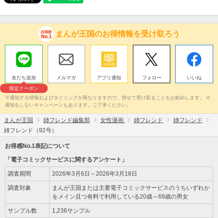
まんが王国のお得情報を受け取ろう
友だち追加
メルマガ
アプリ通知
フォロー
いいね
限定クーポン
※通知する情報およびタイミングが異なりますので、併せて受け取ることをお勧めします。 ※
通知をしないキャンペーンもあります。ご了承ください。
まんが王国
姉フレンド編集部
女性漫画
姉フレンド
姉フレンド
姉フレンド（92号）
お得感No.1表記について
「電子コミックサービスに関するアンケート」
調査期間
2026年3月6日～2026年3月18日
調査対象
まんが王国または主要電子コミックサービスのうちいずれか
をメイン且つ有料で利用している20歳～69歳の男女
サンプル数
1,236サンプル