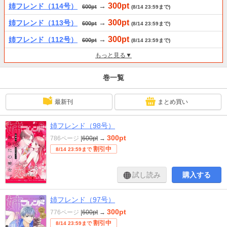
300pt
姉フレンド（114号）
→
600pt
(8/14 23:59まで)
300pt
姉フレンド（113号）
→
600pt
(8/14 23:59まで)
300pt
姉フレンド（112号）
→
600pt
(8/14 23:59まで)
もっと見る▼
巻一覧
最新刊
まとめ買い
姉フレンド（98号）
300pt
786ページ
|
600pt
→
割引中
8/14 23:59まで
試し読み
購入する
姉フレンド（97号）
300pt
776ページ
|
600pt
→
割引中
8/14 23:59まで