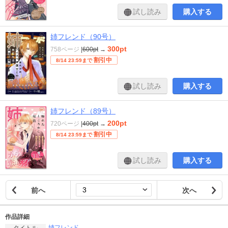
試し読み
購入する
姉フレンド（90号）
300pt
758ページ
|
600pt
→
割引中
8/14 23:59まで
試し読み
購入する
姉フレンド（89号）
200pt
720ページ
|
400pt
→
割引中
8/14 23:59まで
試し読み
購入する
前へ
次へ
作品詳細
姉フレンド
タイトル