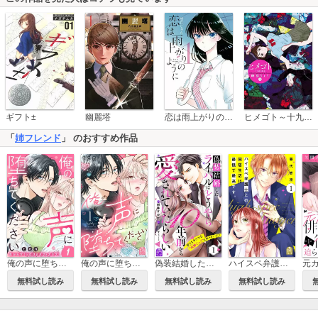
恋は雨上がりのように
ギフト±
幽麗塔
ヒメゴト～十九歳の制服～
「
姉フレンド
」 のおすすめ作品
俺の声に堕ちてください 分冊版
俺の声に堕ちてください
偽装結婚したライバルにどうやら10年前から愛されていたらしい
ハイスペ弁護士との同居生活は最低で最高です。
無料試し読み
無料試し読み
無料試し読み
無料試し読み