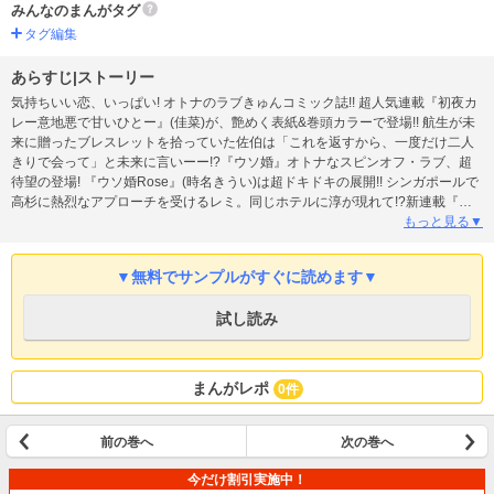
みんなのまんがタグ
タグ編集
あらすじ|ストーリー
気持ちいい恋、いっぱい! オトナのラブきゅんコミック誌!! 超人気連載『初夜カ
レー意地悪で甘いひとー』(佳菜)が、艶めく表紙&巻頭カラーで登場!! 航生が未
来に贈ったブレスレットを拾っていた佐伯は「これを返すから、一度だけ二人
きりで会って」と未来に言いーー!?『ウソ婚』オトナなスピンオフ・ラブ、超
待望の登場! 『ウソ婚Rose』(時名きうい)は超ドキドキの展開!! シンガポールで
高杉に熱烈なアプローチを受けるレミ。同じホテルに淳が現れて!?新連載『推
しと、オトナの練習はじめます』(小鶴チカ)も見逃せない!! 推しの元子役の彼
もっと見る▼
と、ドキドキ経験値アップラブコメ、開幕!『偽装結婚したライバルにどうやら
10年前から愛されていたらしい』(漫画/桃井すみれ 原作/ミーマ)、『ただいま恋
▼無料でサンプルがすぐに読めます▼
を配送中!』(二色 杏)、『ハイスペ弁護士との同居生活は最低で最高です。』(藤
代香澄)、『おいしい香りは君から』(吉井ユウ)、『愛性わるい二人ですが、運
試し読み
命です。~私から発情してもいいですか?~』(桃生有希)、『カラダの恋は沼でし
た。』(丹沢ユウ)、『悪魔は腐女子に逆らえない』(中江みかよ)、『メイクして
キスして、その先は。』(仲月かな)、『手錠とはちみつ』(栄羽 弥)、『あまい三
神くんのデキない秘密』(桜庭ゆりん)、『今から俺が抱きしめます』(笠間あや
まんがレポ
0件
め)、『極婚~超溺愛ヤクザとケイヤク結婚!?~』(桜井真優)、『これって、どこ
から恋ですか?』(季生みなと)、『バブっちゃって、恋』(古仲なこ)、『誓いの
キスは、キャンセル不可につき』(大友なな)、『幼なじみの宰相補佐官から教わ
前の巻へ
次の巻へ
る『らぶエッチ』!?~処女なのに閨教育係を拝命したら、溺愛が始まりました
~』(原作/季邑えり 漫画/品川いち)の最新話が掲載!
今だけ割引実施中！