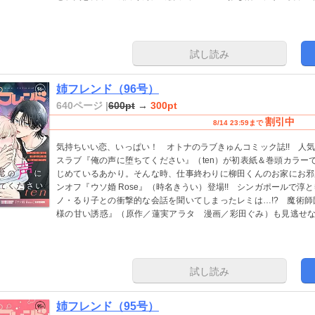
ちみつ』（栄羽 弥）、『愛でて、触って、甘やかして。』（マオｓ
井ユウ）、『今から俺が抱きしめます』（笠間あやめ）、『誓いの
友なな）、『高坂社長は我慢できない～トロける同居生活はじま
と、オトナの練習はじめます』（小鶴チカ）、『安良城くんにほぐ
試し読み
スペ弁護士との同居生活は最低で最高です。』（藤代香澄）、『初
菜）、『愛性わるい二人ですが、運命です。～私から発情してもい
姉フレンド（96号）
っていいの、桃瀬くん？』（らむ菜）、『蝶か犯か ～極道様 溢
ロ）、『悪魔は腐女子に逆らえない』（中江みかよ）、『団長様の
640ページ |
600pt
→
300pt
／彩田ぐみ）の最新話が掲載!!
割引中
8/14 23:59まで
気持ちいい恋、いっぱい！ オトナのラブきゅんコミック誌!! 人
スラブ『俺の声に堕ちてください』（ten）が初表紙＆巻頭カラーで
じめているあかり。そんな時、仕事終わりに柳田くんのお家にお邪
ンオフ『ウソ婚 Rose』（時名きうい）登場!! シンガポールで
ノ・るり子との衝撃的な会話を聞いてしまったレミは…!? 魔術
様の甘い誘惑』（原作／蓮実アラタ 漫画／彩田ぐみ）も見逃せな
夜。彼とは一夜限りの関係のはずが…!? 『かじっていいの、桃
ライバルにどうやら10年前から愛されていたらしい』（漫画／桃
が抱きしめます』（笠間あやめ）、『あまい三神くんのデキない秘
極道様 溢れて溢れて泣かせたい～』（鳥海ペドロ）、『「石油王
試し読み
出張いってきます!!～』（原作／季邑えり 漫画／絵丘しがの）、
生みなと）、『悪魔は腐女子に逆らえない』（中江みかよ）、『前
姉フレンド（95号）
て溺愛してきても対応に困りますっ！』（漫画／桐島りら 原作／