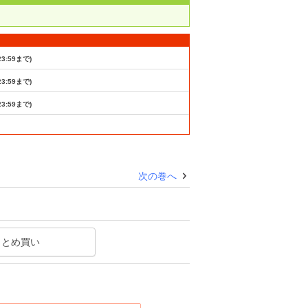
 23:59まで)
 23:59まで)
 23:59まで)
次の巻へ
まとめ買い