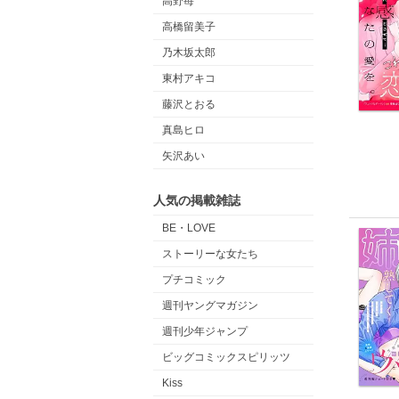
高野苺
高橋留美子
乃木坂太郎
東村アキコ
藤沢とおる
真島ヒロ
矢沢あい
人気の掲載雑誌
BE・LOVE
ストーリーな女たち
プチコミック
週刊ヤングマガジン
週刊少年ジャンプ
ビッグコミックスピリッツ
Kiss