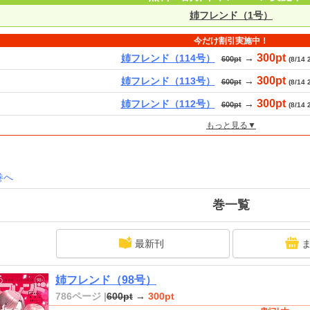
姉フレンド（1号）
今だけ割引実施中！
300pt
姉フレンド（114号）
→
600pt
(8/14
300pt
姉フレンド（113号）
→
600pt
(8/14
300pt
姉フレンド（112号）
→
600pt
(8/14
もっと見る▼
巻へ
巻一覧
最新刊
姉フレンド（98号）
786ページ |
600pt
→
300pt