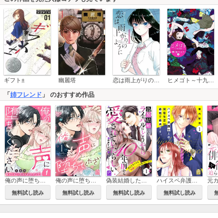
恋は雨上がりのように
ギフト±
幽麗塔
ヒメゴト～十九歳の制服～
「
姉フレンド
」 のおすすめ作品
俺の声に堕ちてください 分冊版
俺の声に堕ちてください
偽装結婚したライバルにどうやら10年前から愛されていたらしい
ハイスペ弁護士との同居生活は最低で最高です。
無料試し読み
無料試し読み
無料試し読み
無料試し読み