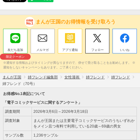
まんが王国のお得情報を受け取ろう
友だち追加
メルマガ
アプリ通知
フォロー
いいね
限定クーポン
※通知する情報およびタイミングが異なりますので、併せて受け取ることをお勧めします。 ※
通知をしないキャンペーンもあります。ご了承ください。
まんが王国
姉フレンド編集部
女性漫画
姉フレンド
姉フレンド
姉フレンド（70号）
お得感No.1表記について
「電子コミックサービスに関するアンケート」
調査期間
2026年3月6日～2026年3月18日
調査対象
まんが王国または主要電子コミックサービスのうちいずれか
をメイン且つ有料で利用している20歳～69歳の男女
サンプル数
1,236サンプル