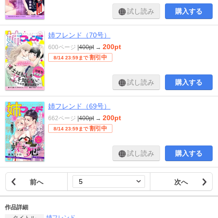
試し読み
購入する
姉フレンド（70号）
200pt
600ページ
|
400pt
→
割引中
8/14 23:59まで
試し読み
購入する
姉フレンド（69号）
200pt
662ページ
|
400pt
→
割引中
8/14 23:59まで
試し読み
購入する
前へ
次へ
作品詳細
姉フレンド
タイトル