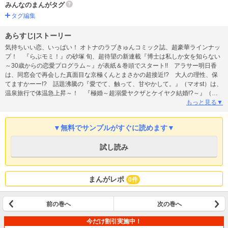
みんなのまんがタグ
タグ編集
あらすじ|ストーリー
気持ちいい恋、いっぱい！ オトナのラブきゅんコミック誌、超豪華ラインナッ
プ！ 『らぶモミ！』の砂塚 旬、超待望の新連載『博士は私しか女を知らない
～30歳からの恋愛プログラム～』が表紙＆巻頭でスタート!! アラサー明日香
は、同窓会で再会した真面目な京極くんとまさかの超接近!? 大人の理性、保
てますかーー!? 話題沸騰の『愛でて、触って、甘やかして。』（マオst）は、
温泉旅行で体温急上昇～！ 『極婚～超溺愛ヤクザとケイヤク結婚!?～』（桜
井真優）は、予想外の展開にドキドキが止まらない！ 『初夜カレ ー意地悪で
もっと見る▼
甘いひとー』（佳菜）、『お義姉ちゃんはオトシごろ』（立花かえ）、『手加
減なしのキスに溺れて～気まぐれ上司に今日も振り回されてます～』（みずき
▼無料でサンプルがすぐに読めます▼
春）、『初恋の幼なじみに婚活をジャマされます』（春木さき）、『蝶か犯か
～極道様 溢れて溢れて泣かせたい～』（鳥海ペドロ）、『ハイスペ弁護士と
試し読み
の同居生活は最低で最高です。』（藤代香澄）、『もね先生のなすがまま～天
才BL作家のいろんなお世話します～』（桐島りら）、『衣笠くんの×××をやめ
たい！』（原作／雨戸るく 漫画／ウメミヤユリ）、『本気でしてもいいです
か？』（丹沢ユウ）、『はじめてだけど野獣でいい？』（新めぐみ）、
まんがレポ
0件
『SS×XL ～社長のペットじゃありません！～』（ぷりぷりろーず）、『もふも
ふ先生の甘いお仕置き』（成海柚希）の最新話が掲載！
前の巻へ
次の巻へ
今だけ割引実施中！