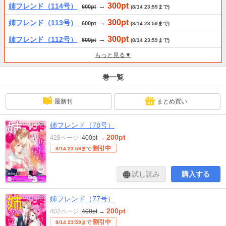
300pt
姉フレンド（114号）
→
600pt
(8/14 23:59まで)
300pt
姉フレンド（113号）
→
600pt
(8/14 23:59まで)
300pt
姉フレンド（112号）
→
600pt
(8/14 23:59まで)
もっと見る▼
巻一覧
最新刊
まとめ買い
姉フレンド（78号）
200pt
428ページ
|
400pt
→
割引中
8/14 23:59まで
試し読み
購入する
姉フレンド（77号）
200pt
402ページ
|
400pt
→
割引中
8/14 23:59まで