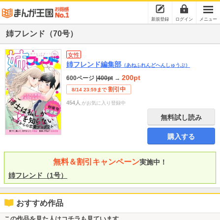
新規登録
ログイン
メニュー
姉フレンド（70号）
女性
姉フレンド編集部
（あねふれんどへんしゅうぶ）
200pt
600ページ
|
400pt
→
割引中
8/14 23:59まで
454人
がお気に入り登録中
無料試し読み
購入する
無料＆割引キャンペーン
実施中！
姉フレンド（1号）
おすすめ作品
この作品を見た人はコチラも見ています