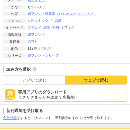
かな
あねふれんど
姉フレンド編集部
作家
（あねふれんどへんしゅうぶ）
女性コミック
恋愛
ジャンル
ラブコメ
雑誌
学園
オフィス
キーワード
姉フレンド
掲載雑誌
講談社
発行元
119巻
まで配信
配信
姉フレンドシリーズ
シリーズ
読み方を選択
アプリで読む
ウェブで読む
専用アプリのダウンロード
サクサクまんがを読めて多機能！
新刊通知を受け取る
会員登録
をすると「姉フレンド」新刊配信のお知らせが受け取れます。