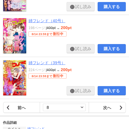
試し読み
購入する
姉フレンド（40号）
200pt
198ページ
|
400pt
→
割引中
8/14 23:59まで
試し読み
購入する
姉フレンド（39号）
200pt
224ページ
|
400pt
→
割引中
8/14 23:59まで
試し読み
購入する
前へ
次へ
作品詳細
姉フレンド
タイトル