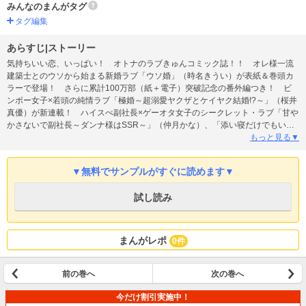
みんなのまんがタグ
タグ編集
あらすじ|ストーリー
気持ちいい恋、いっぱい！ オトナのラブきゅんコミック誌！！ オレ様一流
建築士とのウソから始まる新婚ラブ「ウソ婚」（時名きうい）が表紙＆巻頭カ
ラーで登場！ さらに累計100万部（紙＋電子）突破記念の番外編つき！ ビ
ンボー女子×若頭の純情ラブ「極婚～超溺愛ヤクザとケイヤク結婚!?～」（桜井
真優）が新連載！ ハイスぺ副社長×ゲーオタ女子のシークレット・ラブ「甘や
かさないで副社長～ダンナ様はSSR～」（仲月かな）、「添い寝だけでもいい
ですか？」（桐島りら）、「部長のにゃんこ」（ひさわゆみ）の最新話が掲
もっと見る▼
載！
▼無料でサンプルがすぐに読めます▼
試し読み
まんがレポ
0件
前の巻へ
次の巻へ
今だけ割引実施中！