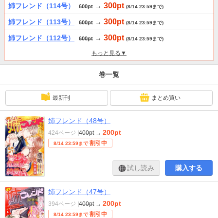
300pt
姉フレンド（114号）
→
600pt
(8/14 23:59まで)
300pt
姉フレンド（113号）
→
600pt
(8/14 23:59まで)
300pt
姉フレンド（112号）
→
600pt
(8/14 23:59まで)
もっと見る▼
巻一覧
最新刊
まとめ買い
姉フレンド（48号）
200pt
424ページ
|
400pt
→
割引中
8/14 23:59まで
試し読み
購入する
姉フレンド（47号）
200pt
394ページ
|
400pt
→
割引中
8/14 23:59まで