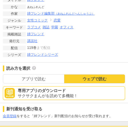
かな
あねふれんど
姉フレンド編集部
作家
（あねふれんどへんしゅうぶ）
女性コミック
恋愛
ジャンル
ラブコメ
雑誌
学園
オフィス
キーワード
姉フレンド
掲載雑誌
講談社
発行元
119巻
まで配信
配信
姉フレンドシリーズ
シリーズ
読み方を選択
アプリで読む
ウェブで読む
専用アプリのダウンロード
サクサクまんがを読めて多機能！
新刊通知を受け取る
会員登録
をすると「姉フレンド」新刊配信のお知らせが受け取れます。