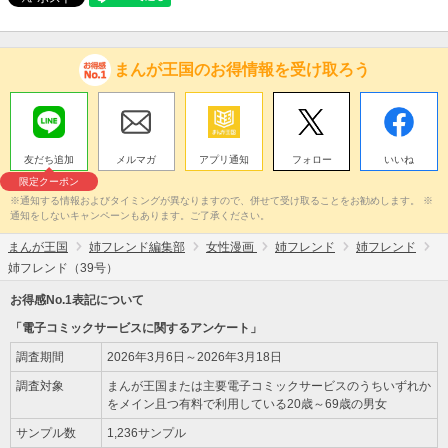
まんが王国のお得情報を受け取ろう
友だち追加
メルマガ
アプリ通知
フォロー
いいね
限定クーポン
※通知する情報およびタイミングが異なりますので、併せて受け取ることをお勧めします。 ※
通知をしないキャンペーンもあります。ご了承ください。
まんが王国
姉フレンド編集部
女性漫画
姉フレンド
姉フレンド
姉フレンド（39号）
お得感No.1表記について
「電子コミックサービスに関するアンケート」
調査期間
2026年3月6日～2026年3月18日
調査対象
まんが王国または主要電子コミックサービスのうちいずれか
をメイン且つ有料で利用している20歳～69歳の男女
サンプル数
1,236サンプル