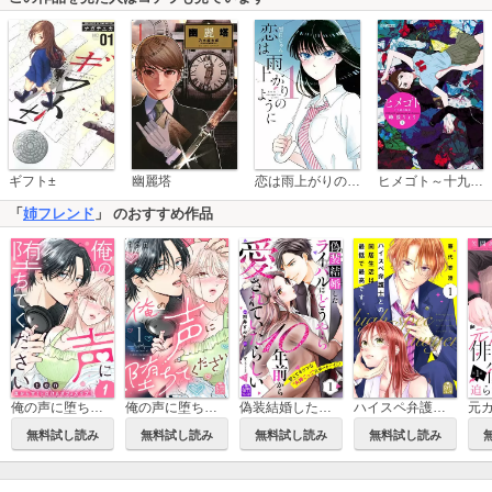
恋は雨上がりのように
ギフト±
幽麗塔
ヒメゴト～十九歳の制服～
「
姉フレンド
」 のおすすめ作品
俺の声に堕ちてください 分冊版
俺の声に堕ちてください
偽装結婚したライバルにどうやら10年前から愛されていたらしい
ハイスペ弁護士との同居生活は最低で最高です。
無料試し読み
無料試し読み
無料試し読み
無料試し読み