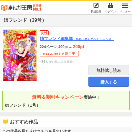
新規登録
ログイン
メニュー
姉フレンド（39号）
女性
姉フレンド編集部
（あねふれんどへんしゅうぶ）
200pt
224ページ
|
400pt
→
割引中
8/14 23:59まで
454人
がお気に入り登録中
無料試し読み
購入する
無料＆割引キャンペーン
実施中！
姉フレンド（1号）
おすすめ作品
この作品を見た人はコチラも見ています