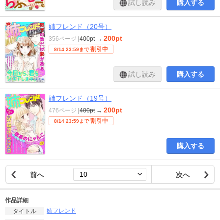
試し読み
購入する
姉フレンド（20号）
200pt
356ページ
|
400pt
→
割引中
8/14 23:59まで
試し読み
購入する
姉フレンド（19号）
200pt
476ページ
|
400pt
→
割引中
8/14 23:59まで
購入する
前へ
次へ
作品詳細
姉フレンド
タイトル