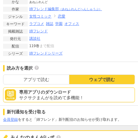
かな
あねふれんど
姉フレンド編集部
作家
（あねふれんどへんしゅうぶ）
女性コミック
恋愛
ジャンル
ラブコメ
雑誌
学園
オフィス
キーワード
姉フレンド
掲載雑誌
講談社
発行元
119巻
まで配信
配信
姉フレンドシリーズ
シリーズ
読み方を選択
アプリで読む
ウェブで読む
専用アプリのダウンロード
サクサクまんがを読めて多機能！
新刊通知を受け取る
会員登録
をすると「姉フレンド」新刊配信のお知らせが受け取れます。
みんなのまんがレポ