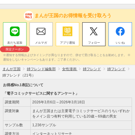
まんが王国のお得情報を受け取ろう
友だち追加
メルマガ
アプリ通知
フォロー
いいね
限定クーポン
※通知する情報およびタイミングが異なりますので、併せて受け取ることをお勧めします。 ※
通知をしないキャンペーンもあります。ご了承ください。
まんが王国
姉フレンド編集部
女性漫画
姉フレンド
姉フレンド
姉フレンド（21号）
お得感No.1表記について
「電子コミックサービスに関するアンケート」
調査期間
2026年3月6日～2026年3月18日
調査対象
まんが王国または主要電子コミックサービスのうちいずれか
をメイン且つ有料で利用している20歳～69歳の男女
サンプル数
1,236サンプル
調査方法
インターネットリサーチ