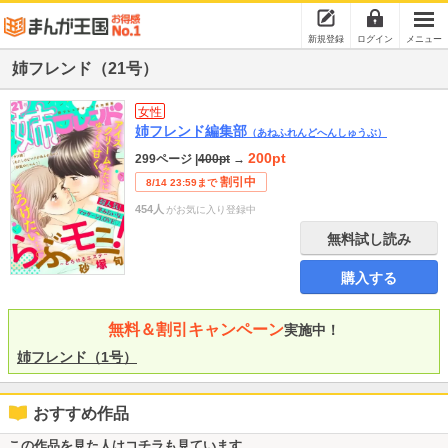
新規登録
ログイン
メニュー
姉フレンド（21号）
女性
姉フレンド編集部
（あねふれんどへんしゅうぶ）
200pt
299ページ
|
400pt
→
割引中
8/14 23:59まで
454人
がお気に入り登録中
無料試し読み
購入する
無料＆割引キャンペーン
実施中！
姉フレンド（1号）
おすすめ作品
この作品を見た人はコチラも見ています