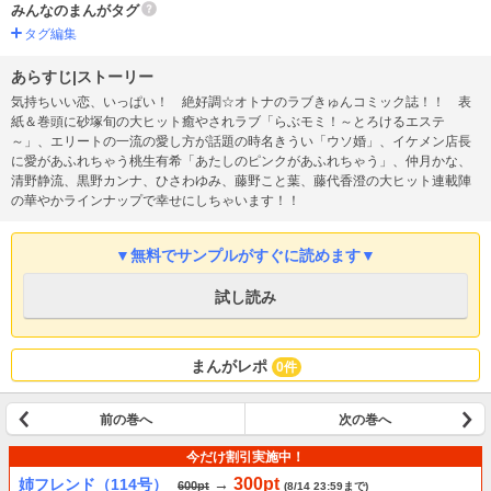
みんなのまんがタグ
タグ編集
あらすじ|ストーリー
気持ちいい恋、いっぱい！ 絶好調☆オトナのラブきゅんコミック誌！！ 表
紙＆巻頭に砂塚旬の大ヒット癒やされラブ「らぶモミ！～とろけるエステ
～」、エリートの一流の愛し方が話題の時名きうい「ウソ婚」、イケメン店長
に愛があふれちゃう桃生有希「あたしのピンクがあふれちゃう」、仲月かな、
清野静流、黒野カンナ、ひさわゆみ、藤野こと葉、藤代香澄の大ヒット連載陣
の華やかラインナップで幸せにしちゃいます！！
▼無料でサンプルがすぐに読めます▼
試し読み
まんがレポ
0件
前の巻へ
次の巻へ
今だけ割引実施中！
300pt
姉フレンド（114号）
→
600pt
(8/14 23:59まで)