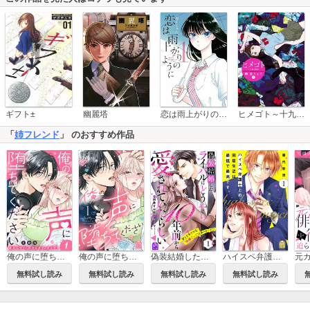
恋は雨上がりのように
ギフト±
幽麗塔
ヒメゴト～十九歳の制服～
「
姉フレンド
」 のおすすめ作品
俺の声に堕ちてください 分冊版
俺の声に堕ちてください
偽装結婚したライバルにどうやら10年前から愛されていたらしい
ハイスペ弁護士との同居生活は最低で最高です。
無料試し読み
無料試し読み
無料試し読み
無料試し読み