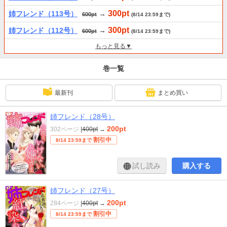
300pt
姉フレンド（113号）
→
600pt
(8/14 23:59まで)
300pt
姉フレンド（112号）
→
600pt
(8/14 23:59まで)
もっと見る▼
巻一覧
最新刊
まとめ買い
姉フレンド（28号）
200pt
302ページ
|
400pt
→
割引中
8/14 23:59まで
試し読み
購入する
姉フレンド（27号）
200pt
284ページ
|
400pt
→
割引中
8/14 23:59まで