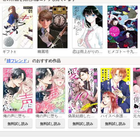
恋は雨上がりのように
ギフト±
幽麗塔
ヒメゴト～十九歳の制服～
「
姉フレンド
」 のおすすめ作品
俺の声に堕ちてください 分冊版
俺の声に堕ちてください
偽装結婚したライバルにどうやら10年前から愛されていたらしい
ハイスペ弁護士との同居生活は最低で最高です。
無料試し読み
無料試し読み
無料試し読み
無料試し読み