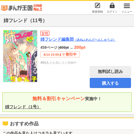
新規登録
ログイン
メニュー
姉フレンド（11号）
女性
姉フレンド編集部
（あねふれんどへんしゅうぶ）
200pt
459ページ
|
400pt
→
割引中
8/14 23:59まで
454人
がお気に入り登録中
無料試し読み
購入する
無料＆割引キャンペーン
実施中！
姉フレンド（1号）
おすすめ作品
この作品を見た人はコチラも見ています