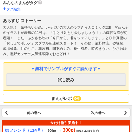
みんなのまんがタグ
タグ編集
あらすじ|ストーリー
大人気！ 気持ちいい恋、いっぱいの大人のラブきゅんコミック誌!! ぢゅん子
のイラストが表紙の11号は、「手とり足とり愛しましょう！」の藤代香澄が初
巻頭！ また、ふかさわ映の「今日から、君をシェアします。」と桜井真優の
「おしえてポルノ」のダブル新連載スタート！ その他、清野静流、砂塚旬、
成海柚希、叶のりこ、花宮初、間下めぐみ、桃生有希、時名きうい、ひさわゆ
み、黒野カンナの人気連載陣でおとどけ！
▼無料でサンプルがすぐに読めます▼
試し読み
まんがレポ
0件
前の巻へ
次の巻へ
今だけ割引実施中！
300pt
姉フレンド（114号）
→
600pt
(8/14 23:59まで)