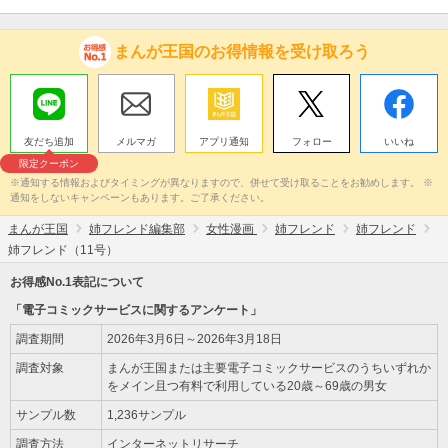
まんが王国のお得情報を受け取ろう
友だち追加
メルマガ
アプリ通知
フォロー
いいね
限定クーポン
※通知する情報およびタイミングが異なりますので、併せて受け取ることをお勧めします。 ※
通知をしないキャンペーンもあります。ご了承ください。
まんが王国
姉フレンド編集部
女性漫画
姉フレンド
姉フレンド
姉フレンド（11号）
お得感No.1表記について
「電子コミックサービスに関するアンケート」
調査期間
2026年3月6日～2026年3月18日
調査対象
まんが王国または主要電子コミックサービスのうちいずれか
をメイン且つ有料で利用している20歳～69歳の男女
サンプル数
1,236サンプル
調査方法
インターネットリサーチ