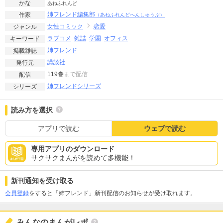
かな
あねふれんど
姉フレンド編集部
作家
（あねふれんどへんしゅうぶ）
女性コミック
恋愛
ジャンル
ラブコメ
雑誌
学園
オフィス
キーワード
姉フレンド
掲載雑誌
講談社
発行元
119巻
まで配信
配信
姉フレンドシリーズ
シリーズ
読み方を選択
アプリで読む
ウェブで読む
専用アプリのダウンロード
サクサクまんがを読めて多機能！
新刊通知を受け取る
会員登録
をすると「姉フレンド」新刊配信のお知らせが受け取れます。
みんなのまんがレポ