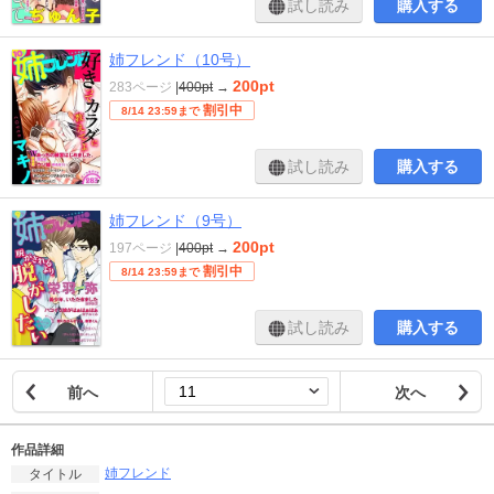
試し読み
購入する
姉フレンド（10号）
200pt
283ページ
|
400pt
→
割引中
8/14 23:59まで
試し読み
購入する
姉フレンド（9号）
200pt
197ページ
|
400pt
→
割引中
8/14 23:59まで
試し読み
購入する
前へ
次へ
作品詳細
姉フレンド
タイトル