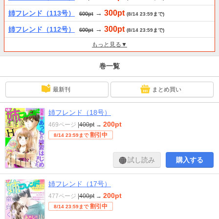
300pt
姉フレンド（113号）
→
600pt
(8/14 23:59まで)
300pt
姉フレンド（112号）
→
600pt
(8/14 23:59まで)
もっと見る▼
巻一覧
最新刊
まとめ買い
姉フレンド（18号）
200pt
469ページ
|
400pt
→
割引中
8/14 23:59まで
試し読み
購入する
姉フレンド（17号）
200pt
477ページ
|
400pt
→
割引中
8/14 23:59まで