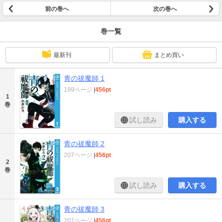
前の巻へ
次の巻へ
巻一覧
最新刊
まとめ買い
青の祓魔師 1
199ページ
|
456pt
1
巻
試し読み
購入する
青の祓魔師 2
207ページ
|
456pt
2
巻
試し読み
購入する
青の祓魔師 3
207ページ
|
456pt