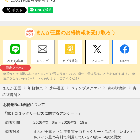
まんが王国のお得情報を受け取ろう
友だち追加
メルマガ
アプリ通知
フォロー
いいね
限定クーポン
※通知する情報およびタイミングが異なりますので、併せて受け取ることをお勧めします。 ※
通知をしないキャンペーンもあります。ご了承ください。
まんが王国
加藤和恵
少年漫画
ジャンプスクエア
青の祓魔師
青
の祓魔師 8
お得感No.1表記について
「電子コミックサービスに関するアンケート」
調査期間
2026年3月6日～2026年3月18日
調査対象
まんが王国または主要電子コミックサービスのうちいずれか
をメイン且つ有料で利用している20歳～69歳の男女