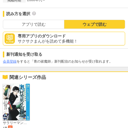
2000年代～
掲載時期
読み方を選択
アプリで読む
ウェブで読む
専用アプリのダウンロード
サクサクまんがを読めて多機能！
新刊通知を受け取る
会員登録
をすると「青の祓魔師」新刊配信のお知らせが受け取れます。
関連シリーズ作品
サラリーマン祓魔師 奥村雪男の哀愁
4巻
完