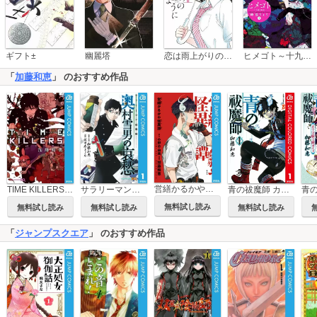
恋は雨上がりのように
ギフト±
幽麗塔
ヒメゴト～十九歳の制服～
「
加藤和恵
」 のおすすめ作品
営繕かるかや怪異譚
サラリーマン祓魔師 奥村雪男の哀愁
青の祓魔師 カラー版
TIME KILLERS 加藤和恵短編集
無料試し読み
無料試し読み
無料試し読み
無料試し読み
「
ジャンプスクエア
」 のおすすめ作品