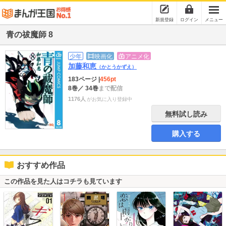
新規登録
ログイン
メニュー
青の祓魔師 8
少年
映画化
アニメ化
加藤和恵
（かとうかずえ）
183ページ
|
456pt
8巻
／ 34巻
まで配信
1176人
がお気に入り登録中
無料試し読み
購入する
おすすめ作品
この作品を見た人はコチラも見ています