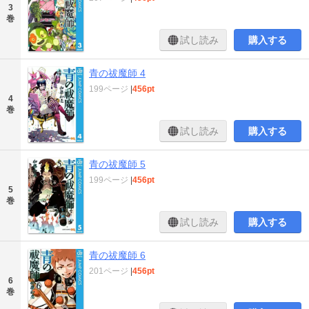
3
巻
試し読み
購入する
青の祓魔師 4
199ページ
|
456pt
4
巻
試し読み
購入する
青の祓魔師 5
199ページ
|
456pt
5
巻
試し読み
購入する
青の祓魔師 6
201ページ
|
456pt
6
巻