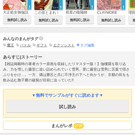
大正処女御伽話
双星の陰陽師
この音とまれ！
CLAYMORE
無料試し読み
無料試し読み
無料試し読み
無料試し読み
みんなのまんがタグ
魔王
バトル
ギフト
エクソシスト
タグ編集
あらすじ|ストーリー
【雑誌掲載時の著者カラー原画を収録したリマスター版！】伽樓羅を取り込
み、力を増した藤堂に追い詰められていく雪男。更に藤堂は雪男に言葉で揺さ
ぶりをかけ…。一方、燐は勝呂と共に不浄王の下へと向かうが、京都の街をも
飲み込む胞子嚢の破裂が目前に迫っていた!!
▼無料でサンプルがすぐに読めます▼
試し読み
まんがレポ
27件