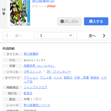
青の祓魔師 10
171ページ
|
456pt
10
巻
試し読み
購入する
前へ
次へ
作品詳細
青の祓魔師
タイトル
かな
あおのえくそしすと
加藤和恵
作家
（かとうかずえ）
少年コミック
SF・ファンタジー
ジャンル
アクション
アニメ化
バトル
超能力
天使・悪魔
映画化
メデ
キーワード
ィア化
ジャンプスクエア
掲載雑誌
集英社
発行元
34巻
まで配信
配信
青の祓魔師シリーズ
シリーズ