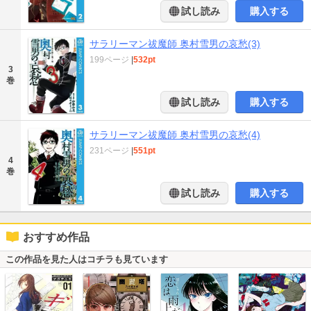
試し読み
購入する
サラリーマン祓魔師 奥村雪男の哀愁(3)
199ページ
|
532pt
3
巻
試し読み
購入する
サラリーマン祓魔師 奥村雪男の哀愁(4)
231ページ
|
551pt
4
巻
試し読み
購入する
おすすめ作品
この作品を見た人はコチラも見ています