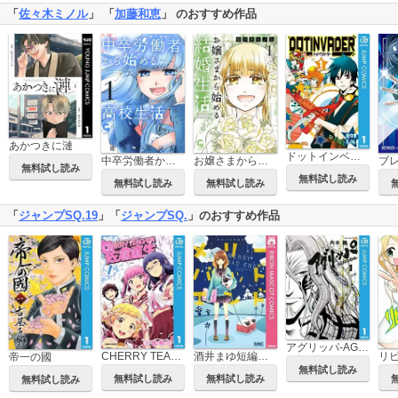
「
佐々木ミノル
」 「
加藤和恵
」 のおすすめ作品
あかつきに漣
ドットインベーダー
中卒労働者から始める高校生活
お嬢さまから始める結婚生活
無料試し読み
無料試し読み
無料試し読み
無料試し読み
「
ジャンプSQ.19
」「
ジャンプSQ.
」のおすすめ作品
アグリッパ-AGRIPPA-
CHERRY TEACHER 佐倉直生
酒井まゆ短編集 メリーバッドエンド
帝一の國
無料試し読み
無料試し読み
無料試し読み
無料試し読み