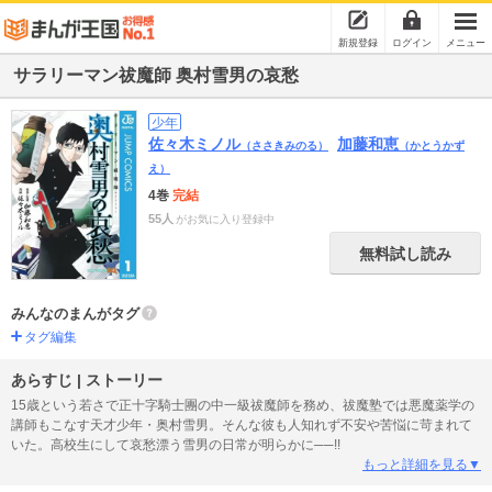
新規登録
ログイン
メニュー
サラリーマン祓魔師 奥村雪男の哀愁
少年
佐々木ミノル
加藤和恵
（ささきみのる）
（かとうかず
え）
4巻
完結
55人
がお気に入り登録中
無料試し読み
みんなのまんがタグ
タグ編集
あらすじ | ストーリー
15歳という若さで正十字騎士團の中一級祓魔師を務め、祓魔塾では悪魔薬学の
講師もこなす天才少年・奥村雪男。そんな彼も人知れず不安や苦悩に苛まれて
いた。高校生にして哀愁漂う雪男の日常が明らかに──!!
もっと詳細を見る▼