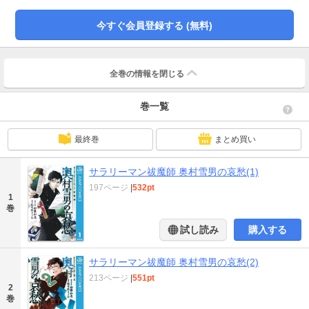
今すぐ会員登録する (無料)
全巻の情報を
閉じる
巻一覧
最終巻
まとめ買い
サラリーマン祓魔師 奥村雪男の哀愁(1)
197ページ
|
532pt
1
巻
試し読み
購入する
サラリーマン祓魔師 奥村雪男の哀愁(2)
213ページ
|
551pt
2
巻