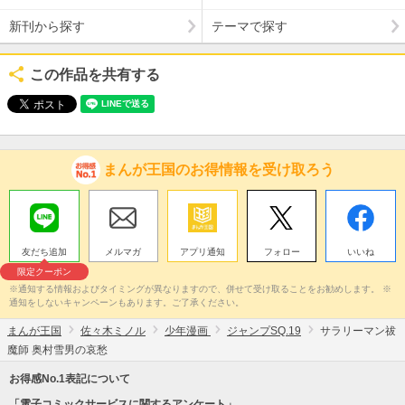
新刊から探す
テーマで探す
この作品を共有する
まんが王国のお得情報を受け取ろう
友だち追加
メルマガ
アプリ通知
フォロー
いいね
限定クーポン
※通知する情報およびタイミングが異なりますので、併せて受け取ることをお勧めします。 ※
通知をしないキャンペーンもあります。ご了承ください。
まんが王国
佐々木ミノル
少年漫画
ジャンプSQ.19
サラリーマン祓
魔師 奥村雪男の哀愁
お得感No.1表記について
「電子コミックサービスに関するアンケート」