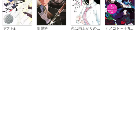
恋は雨上がりのように
ギフト±
幽麗塔
ヒメゴト～十九歳の制服～