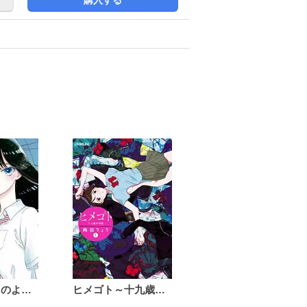
恋は雨上がりのように
ヒメゴト～十九歳の制服～