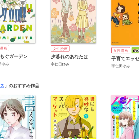
漫画
女性漫画
女性漫画
もぐガーデン
夕暮れのあなたは、少し首をかしげて
田ゆみ
宇仁田ゆみ
宇仁田ゆみ
ス
」のおすすめ作品