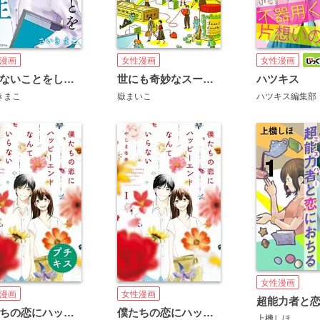
漫画
女性漫画
女性漫画
言えないことをしたのは誰？
世にも奇妙なスーパーマーケット
ハツキス
きまこ
嶽まいこ
ハツキス編集部
女性漫画
漫画
女性漫画
僕たちの恋にハッピーエンドなんていらない プチキス
僕たちの恋にハッピーエンドなんていらない
上機しほ