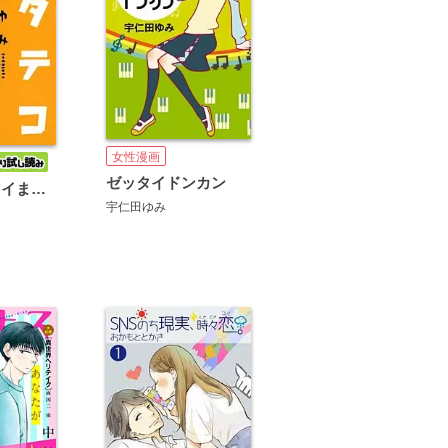
女性漫画
ゼッタイドンカン
子育てエッセイまんが ソダテコ
宇仁田ゆみ