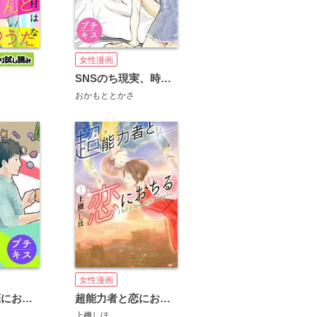
女性漫画
SNSのち現実、時々恋。 プチキス
おかもととかさ
女性漫画
超能力者と恋におちる プチキス
超能力者と恋におちる
上機しほ