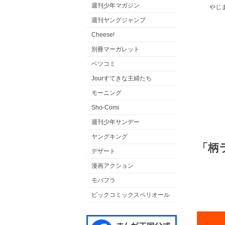
週刊少年マガジン
やじ
週刊ヤングジャンプ
Cheese!
別冊マーガレット
ベツコミ
Jourすてきな主婦たち
モーニング
Sho-Comi
週刊少年サンデー
ヤングキング
「柄
デザート
漫画アクション
モバフラ
ビックコミックスペリオール