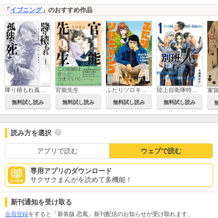
「
イブニング
」のおすすめ作品
降り積もれ孤独な死よ
官能先生
ふたりソロキャンプ
陸上自衛隊特務諜報機関 別班の犬
軍
無料試し読み
無料試し読み
無料試し読み
無料試し読み
読み方を選択
アプリで読む
ウェブで読む
専用アプリのダウンロード
サクサクまんがを読めて多機能！
新刊通知を受け取る
会員登録
をすると「新装版 恋風」新刊配信のお知らせが受け取れます。