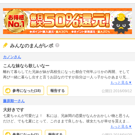
みんなのまんがレポ
カノンさん
こんな妹なら欲しいなー
離れて暮らしてた兄妹が妹が高校生になった都合で何年ぶりかの再開、そして
再び一緒に暮らし出すと言うお話なのですが自分は一人っ子からかあまり兄妹
ものにピンと来ないのですがこの漫画に出てくる妹、七夏ちゃんは純粋に可愛
もっと見る▼
くていい子でこんな妹なら欲しい！と妹萌え？する人の気持ちがちょっとわか
参考になった(
18
)
報告する
公開日:
2016/09/12
りました(笑) 最後まで読んでないのでこれは伏線なのかもしれませんが…ただ
お兄ちゃんが28歳と言う大の大人なのにまるで思春期男子のようにこじらせ過
藤原順一さん
ぎ…。 純粋な七夏ちゃんにたいしていちいち反応して変な反抗期みたいなの起
大好きです
こすし再開したお兄ちゃんがこんな人ならガッカリです。 ラスト兄妹くっつく
パターンは生理的に好きじゃないので本との兄妹設定ですし家族愛で終わりに
七夏ちゃんが可愛だよ！ 私には、兄妹間の恋愛がなんかおかしい物と思うん
して欲しいけど…タイトルに「恋」と入ってるのでうーん…どうなるんだろ。
だけど、でも七夏にとって、このままで良しかも。彼女たちが幸せを貰えます
ように。。。。
もっと見る▼
参考になった(
1
)
報告する
公開日:
2018/04/20