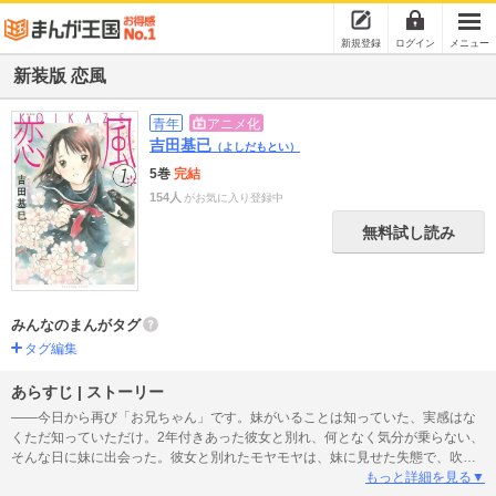
新規登録
ログイン
メニュー
新装版 恋風
青年
アニメ化
吉田基已
（よしだもとい）
5巻
完結
154人
がお気に入り登録中
無料試し読み
みんなのまんがタグ
タグ編集
あらすじ | ストーリー
――今日から再び「お兄ちゃん」です。妹がいることは知っていた、実感はな
くただ知っていただけ。2年付きあった彼女と別れ、何となく気分が乗らない、
そんな日に妹に出会った。彼女と別れたモヤモヤは、妹に見せた失態で、吹き
飛んだ。みんなが俺のことを「お兄ちゃん」という……。妹って何だ。吉田基
もっと詳細を見る▼