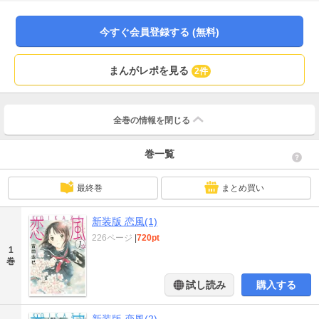
已の傑作ラブストーリー、新装版にて刊行開始！
今すぐ会員登録する (無料)
まんがレポを見る
2件
全巻の情報を
閉じる
巻一覧
最終巻
まとめ買い
新装版 恋風(1)
226ページ
|
720pt
1
巻
試し読み
購入する