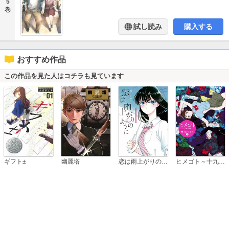
5
巻
試し読み
購入する
おすすめ作品
この作品を見た人はコチラも見ています
恋は雨上がりのように
ギフト±
幽麗塔
ヒメゴト～十九歳の制服～