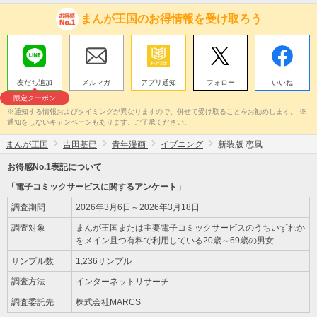
まんが王国のお得情報を受け取ろう
友だち追加
メルマガ
アプリ通知
フォロー
いいね
限定クーポン
※通知する情報およびタイミングが異なりますので、併せて受け取ることをお勧めします。 ※
通知をしないキャンペーンもあります。ご了承ください。
まんが王国
吉田基已
青年漫画
イブニング
新装版 恋風
お得感No.1表記について
「電子コミックサービスに関するアンケート」
調査期間
2026年3月6日～2026年3月18日
調査対象
まんが王国または主要電子コミックサービスのうちいずれか
をメイン且つ有料で利用している20歳～69歳の男女
サンプル数
1,236サンプル
調査方法
インターネットリサーチ
調査委託先
株式会社MARCS