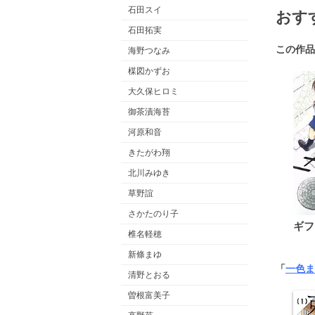
石田スイ
おす
石田拓実
この作品
海野つなみ
楳図かずお
大久保ヒロミ
御茶漬海苔
河原和音
きたがわ翔
北川みゆき
草野誼
さかたのり子
ギフ
椎名軽穂
新條まゆ
「
一色ま
清野とおる
曽根富美子