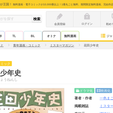
が王国！
無料漫画・電子コミックが10,000冊以上！1冊丸ごと無料、期間限定無料漫画、完結作
ログイン
会員登録
初め
ジャ
年
TL
BL
オトナ
無料漫画
こと
青年漫画・コミック
ミスターマガジン
花田少年史
コミック
少年史
ょうねんし
ドラマ化
映画化
著者・作者
一色ま
掲載雑誌
ミスタ