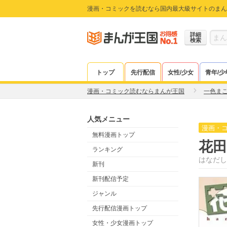
漫画・コミックを読むなら国内最大級サイトのまん
詳細
検索
トップ
先行配信
女性/少女
青年/少
漫画・コミック読むならまんが王国
一色ま
人気メニュー
漫画・
無料漫画トップ
花田
ランキング
はなだし
新刊
新刊配信予定
ジャンル
先行配信漫画トップ
女性・少女漫画トップ