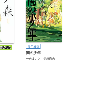
青年漫画
闇の少年
一色まこと
長崎尚志