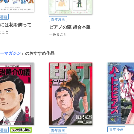
漫画
青年漫画
日には花を飾って
ピアノの森 超合本版
まこと
一色まこと
ーマガジン
」のおすすめ作品
青年漫画
漫画
青年漫画