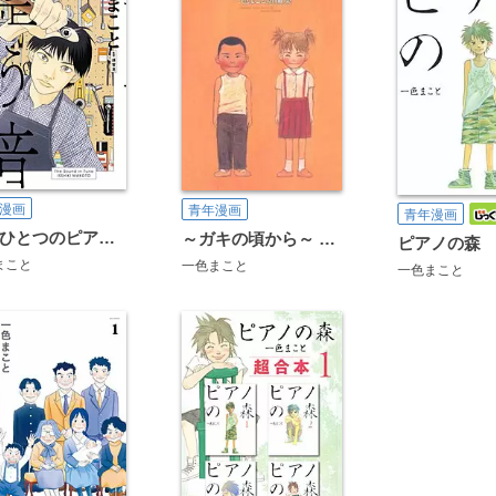
漫画
青年漫画
青年漫画
もうひとつのピアノの森 整う音
～ガキの頃から～ 一色まこと短編集
ピアノの森
まこと
一色まこと
一色まこと