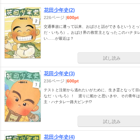
花田少年史(2)
226ページ |
600pt
交通事故に遭って以来、おばけと話ができるというとっ
だ・いちろ）。おばけ界の救世主となったこのハナタ
い……が最近は？
試し読み
花田少年史(3)
236ページ |
600pt
テストと注射から逃れたいがために、生き霊となって目
なだ・いちろ）！ 渡りに船かと思いきや、その青年は
主・ハナタレ一路大ピンチ!?
試し読み
花田少年史(4)