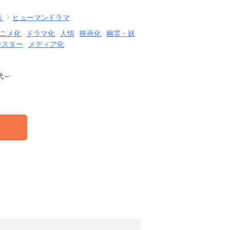
画
ヒューマンドラマ
ニメ化
ドラマ化
人情
映画化
幽霊・妖
ンスター
メディア化
結
代～