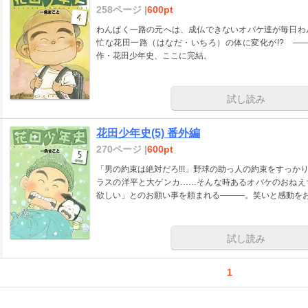
258ページ |
600pt
わんぱく一路の元へは、成仏できないオバケ達が毎日わ
忙な花田一路（はなだ・いちろ）の体に変化が!? ―
作・花田少年史、ここに完結。
試し読み
花田少年史(5) 番外編
270ページ |
600pt
「男の約束は絶対だろ!!!」野球の助っ人の約束をすっ
ラスの洋平と大ゲンカ……そんな時あるオバケのおねえ
欲しい」とのお願い事を頼まれる―――。笑いと感動をお
試し読み
1