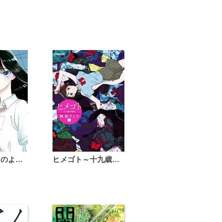
恋は雨上がりのように
ヒメゴト～十九歳の制服～