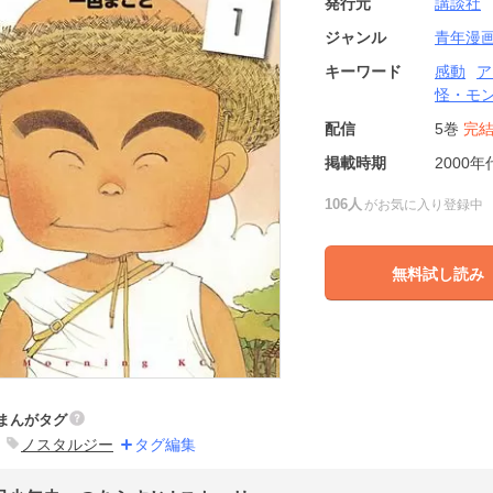
発行元
講談社
ジャンル
青年漫
キーワード
感動
ア
怪・モ
配信
5巻
完
掲載時期
2000年
106人
がお気に入り登録中
無料試し読み
まんがタグ
ノスタルジー
タグ編集