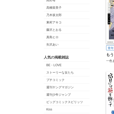
高野苺
高橋留美子
乃木坂太郎
東村アキコ
藤沢とおる
真島ヒロ
矢沢あい
青年
人気の掲載雑誌
一色
BE・LOVE
ストーリーな女たち
プチコミック
週刊ヤングマガジン
週刊少年ジャンプ
ビッグコミックスピリッツ
Kiss