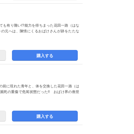
ても有り難い!?能力を得ちまった花田一路（はな
レの元へは、陳情にくるおばけさんが跡をたたな
購入する
の前に現れた青年と、体を交換した花田一路（は
瀕死の重傷で危篤状態だった!! おばけ界の救世
購入する