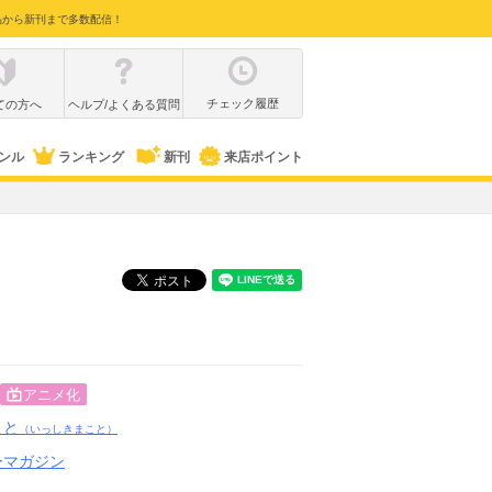
品から新刊まで多数配信！
チェック履歴
ての方へ
ヘルプ/よくある質問
ンル
ランキング
新刊
来店ポイント
アニメ化
こと
（いっしきまこと）
ーマガジン