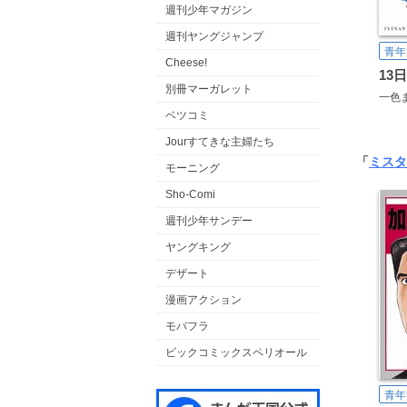
週刊少年マガジン
週刊ヤングジャンプ
青年
Cheese!
13
別冊マーガレット
一色
ベツコミ
Jourすてきな主婦たち
「
ミスタ
モーニング
Sho-Comi
週刊少年サンデー
ヤングキング
デザート
漫画アクション
モバフラ
ビックコミックスペリオール
青年