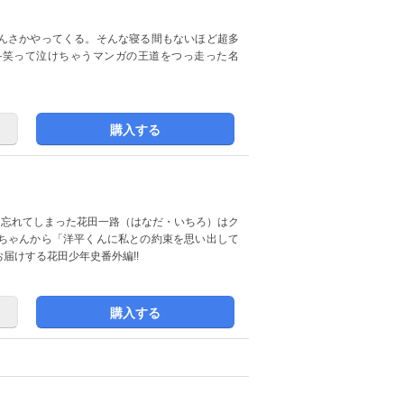
んさかやってくる。そんな寝る間もないほど超多
―笑って泣けちゃうマンガの王道をつっ走った名
購入する
かり忘れてしまった花田一路（はなだ・いちろ）はク
ちゃんから「洋平くんに私との約束を思い出して
届けする花田少年史番外編!!
購入する