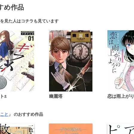
すめ作品
を見た人はコチラも見ています
ト±
幽麗塔
こと
」 のおすすめ作品