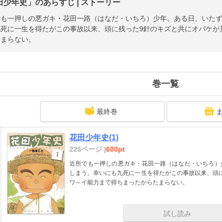
田少年史」のあらすじ | ストーリー
でも一押しの悪ガキ・花田一路（はなだ・いちろ）少年。ある日、いた
九死に一生を得たがこの事故以来、頭に残った9針のキズと共にオバケが
たまらない。
巻一覧
最終巻
花田少年史(1)
226ページ |
600pt
近所でも一押しの悪ガキ・花田一路（はなだ・いちろ）
しまう。幸いにも九死に一生を得たがこの事故以来、頭
ワ～イ能力まで得ちまったからたまらない。
試し読み