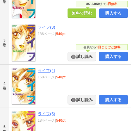
巻
8/7 23:59
まで
1冊無料
無料で読む
購入する
ライフ(3)
186ページ
|
540pt
3
巻
会員なら
1冊まるごと無料
試し読み
購入する
ライフ(4)
168ページ
|
540pt
4
巻
試し読み
購入する
ライフ(5)
184ページ
|
540pt
5