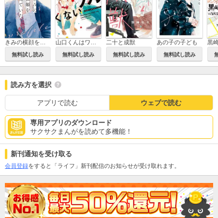
きみの横顔を見ていた
山口くんはワルくない
二十と成獣
あの子の子ども
無料試し読み
無料試し読み
無料試し読み
無料試し読み
読み方を選択
アプリで読む
ウェブで読む
専用アプリのダウンロード
サクサクまんがを読めて多機能！
新刊通知を受け取る
会員登録
をすると「ライフ」新刊配信のお知らせが受け取れます。