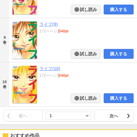
試し読み
購入する
ライフ(9)
172ページ
|
540pt
9
巻
試し読み
購入する
ライフ(10)
172ページ
|
540pt
10
巻
試し読み
購入する
前へ
次へ
おすすめ作品