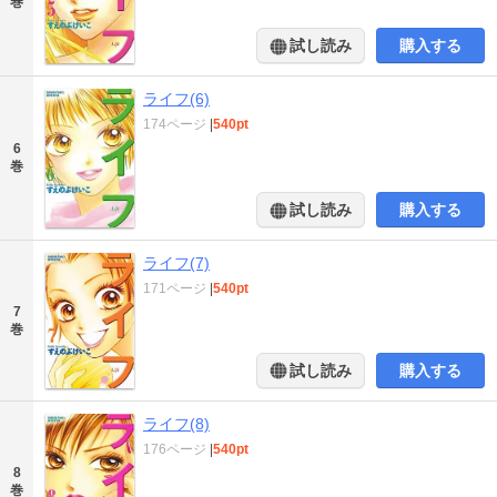
巻
試し読み
購入する
ライフ(6)
174ページ
|
540pt
6
巻
試し読み
購入する
ライフ(7)
171ページ
|
540pt
7
巻
試し読み
購入する
ライフ(8)
176ページ
|
540pt
8
巻