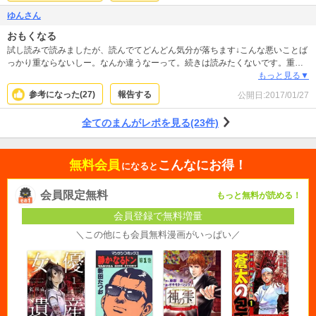
ゆんさん
おもくなる
試し読みで読みましたが、読んでてどんどん気分が落ちます↓こんな悪いことば
っかり重ならないしー。なんか違うなーって。続きは読みたくないです。重す
ぎました。
もっと見る▼
参考になった(
27
)
報告する
公開日:
2017/01/27
全てのまんがレポを見る(23件)
無料会員
こんなにお得！
になると
会員限定無料
もっと無料が読める！
会員登録で無料増量
＼この他にも会員無料漫画がいっぱい／