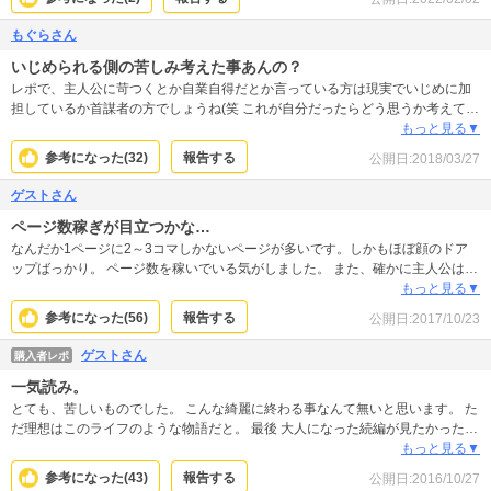
もぐらさん
いじめられる側の苦しみ考えた事あんの？
レポで、主人公に苛つくとか自業自得だとか言っている方は現実でいじめに加
担しているか首謀者の方でしょうね(笑 これが自分だったらどう思うか考えてみ
て下さい。それでも悪いと思わなければ人間じゃありませんよ。 こういう漫画
もっと見る▼
は読んでて悲しい気持ちになりますが、今の時代多くの人が読んで考え方を考
参考になった(
32
)
報告する
公開日:
2018/03/27
え直す必要がありますね…。
ゲストさん
ページ数稼ぎが目立つかな…
なんだか1ページに2～3コマしかないページが多いです。しかもほぼ顔のドア
ップばっかり。 ページ数を稼いでいる気がしました。 また、確かに主人公は悲
惨な状況下にあるしクラスメイト達も許せませんが、普通、友人(しかも恩のあ
もっと見る▼
る)の彼氏と二人きりで彼氏の家に行くでしょうか？リアルでもこんな事したら
参考になった(
56
)
報告する
公開日:
2017/10/23
友達なくすし、信用も失います。 またクラスメイトにこの点を問われたとき
も、はっきり成り行きを言わずモゴモゴしてるだけで、呆れて去って行くクラ
ゲストさん
購入者レポ
スメイトに「信じてよー！」と叫ぶだけの主人公に苛立ちました。 他、キリッ
一気読み。
とした顔面ドアップで「負けない」と決意をするのに、次のページではいつも
と同じく怖くてブルブル、を何十回となく繰り返します。 これも飽きました。
とても、苦しいものでした。 こんな綺麗に終わる事なんて無いと思います。 た
だ理想はこのライフのような物語だと。 最後 大人になった続編が見たかったで
すね。 ありがとうございました。
もっと見る▼
参考になった(
43
)
報告する
公開日:
2016/10/27