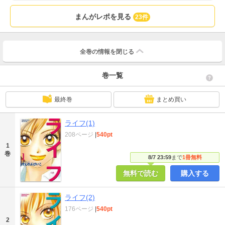
まんがレポを見る
23件
全巻の情報を
閉じる
巻一覧
最終巻
まとめ買い
ライフ(1)
208ページ
|
540pt
1
巻
8/7 23:59
まで
1冊無料
無料で読む
購入する
ライフ(2)
176ページ
|
540pt
2