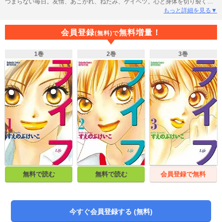
つまらない毎日。友情、あこがれ、ねたみ、ケイベツ。心と身体を切り裂く衝
撃作!!
もっと詳細を見る▼
会員登録
無料増量！
(無料)で
1巻
2巻
3巻
無料で読む
無料で読む
会員登録で無料
今すぐ会員登録する (無料)