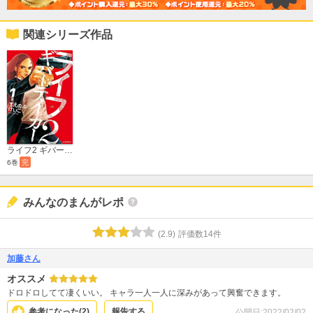
関連シリーズ作品
ライフ2 ギバーテイカー
6巻
完
みんなのまんがレポ
(
2.9
)
評価数
14
件
加藤さん
オススメ
ドロドロしてて凄くいい。 キャラ一人一人に深みがあって興奮できます。
参考になった(
2
)
報告する
公開日:
2022/02/02