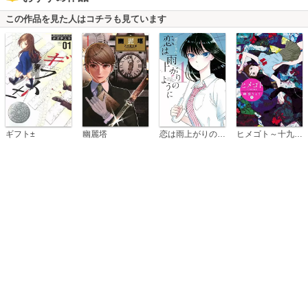
この作品を見た人はコチラも見ています
恋は雨上がりのように
ギフト±
幽麗塔
ヒメゴト～十九歳の制服～