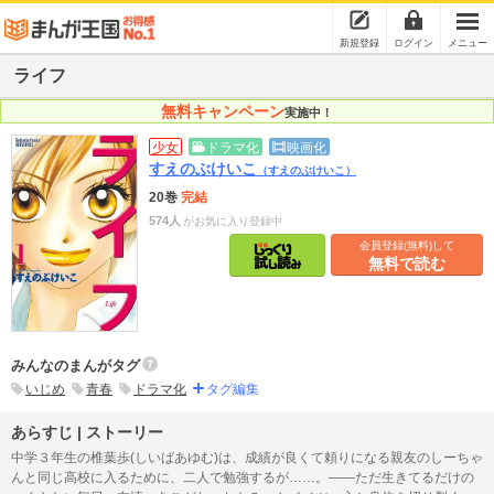
新規登録
ログイン
メニュー
ライフ
無料キャンペーン
実施中！
少女
ドラマ化
映画化
すえのぶけいこ
（すえのぶけいこ）
20巻
完結
574人
がお気に入り登録中
会員登録(無料)して
無料で読む
みんなのまんがタグ
いじめ
青春
ドラマ化
タグ編集
あらすじ | ストーリー
中学３年生の椎葉歩(しいばあゆむ)は、成績が良くて頼りになる親友のしーちゃ
んと同じ高校に入るために、二人で勉強するが……。――ただ生きてるだけの