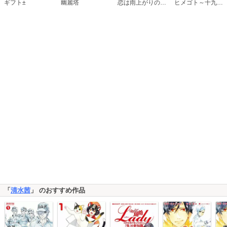
恋は雨上がりのように
ギフト±
幽麗塔
ヒメゴト～十九歳の制服～
「
清水茜
」 のおすすめ作品