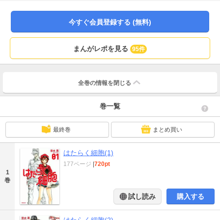
今すぐ会員登録する (無料)
まんがレポを見る
95件
全巻の情報を
閉じる
巻一覧
最終巻
まとめ買い
はたらく細胞(1)
177ページ
|
720pt
1
巻
試し読み
購入する