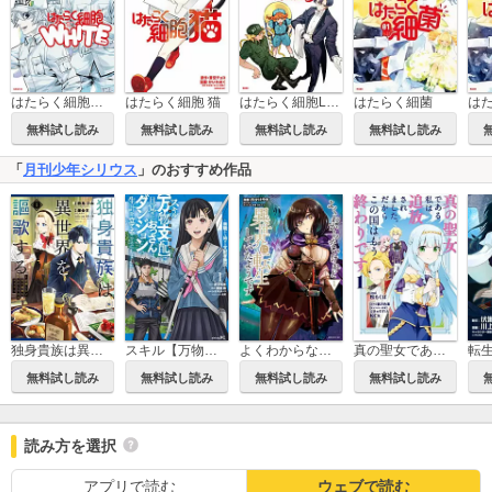
はたらく細胞WHITE
はたらく細胞 猫
はたらく細胞LADY 10代女性が知っておきたい「性」の新知識
はたらく細菌
無料試し読み
無料試し読み
無料試し読み
無料試し読み
「
月刊少年シリウス
」のおすすめ作品
独身貴族は異世界を謳歌する ～結婚しない男の優雅なおひとりさまライフ～
スキル【万物支配】に目覚めたおっさんは、ダンジョンで生計を立てることにしました～無職から始める支配者無双～
よくわからないけれど異世界に転生していたようです
真の聖女である私は追放されました。だからこの国はもう終わりです
無料試し読み
無料試し読み
無料試し読み
無料試し読み
読み方を選択
アプリで読む
ウェブで読む