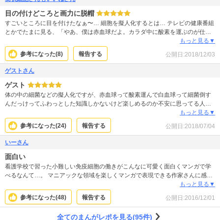
点だったらしいです 何より日常生活につなげられるのが素晴らしい かわいらし
目の付けどころと画力に脱帽
く男女問わず楽しく読める画力がすごい作品です
すごいところに目を付けたなぁ〜… 細胞を擬人化するとは… テレビの健康番組
とかでたまに見る、「やあ、僕は赤血球だよ。カラダ中に酸素を運ぶのが仕事
なんだ」とかやってるアレを漫画にしちゃうなんてね。 しかも、キャラがみん
もっと見る▼
な濃い！それぞれ個性的で、魅力的！ たまに専門的な解説はあるけど、理科の
参考になった(
8
)
報告する
公開日:
2018/12/03
お勉強という感じではなく、読み飛ばしても問題ないし、読めば自然と体の仕
組みに詳しくなっちゃう笑 しまいにはがん細胞なんかも出て来ちゃうしね。ま
ゲストさん
あこれはがん患者の神経を逆撫でしそうとも思うけど、作者さん絶対このがん
ゲスト
細胞キャラ大好きでしょってくらい、迫力ある絵に並々ならぬ愛情を感じま
す。 とにかく画力半端ないです。
体の中の細菌などの擬人化ですが、赤血球って酸素運んで白血球って細菌倒す
んだっけってふわっとした知識しかないけど楽しめるのか不安に思ってる人が
いるなら安心してください。 あ！ここ学校の授業でやったような聞いたことあ
もっと見る▼
るような！という単語や生物が面白く分かりやすくあります。 専門的に知って
参考になった(
24
)
報告する
公開日:
2018/07/04
た方が楽しめるので、調べて読み返して、また調べてをついやってしまう面白
さがあります。アニメ化もするので、かなり期待値が高くおすすめできます。
いーさん
面白い
看護学校で習った小難しい免疫細胞の働きがこんなに可愛く面白くマンガで学
べるなんて…。 マニアックな領域を楽しくマンガで表現できる作家さんに感動
です。 小学生が読んでも面白いと思います。
もっと見る▼
参考になった(
48
)
報告する
公開日:
2016/12/01
全てのまんがレポを見る(95件)