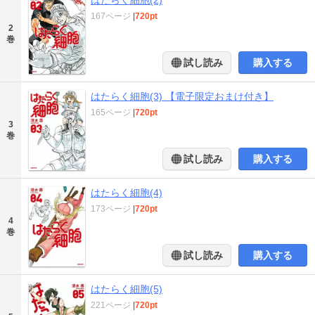
はたらく細胞(2)
167ページ
|
720pt
2
巻
試し読み
購入する
はたらく細胞(3) 【電子限定おまけ付き】
165ページ
|
720pt
3
巻
試し読み
購入する
はたらく細胞(4)
173ページ
|
720pt
4
巻
試し読み
購入する
はたらく細胞(5)
221ページ
|
720pt