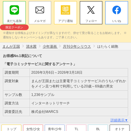
友だち追加
メルマガ
アプリ通知
フォロー
いいね
限定クーポン
※通知する情報およびタイミングが異なりますので、併せて受け取ることをお勧めします。 ※
通知をしないキャンペーンもあります。ご了承ください。
まんが王国
清水茜
少年漫画
月刊少年シリウス
はたらく細胞
お得感No.1表記について
「電子コミックサービスに関するアンケート」
調査期間
2026年3月6日～2026年3月18日
調査対象
まんが王国または主要電子コミックサービスのうちいずれか
をメイン且つ有料で利用している20歳～69歳の男女
サンプル数
1,236サンプル
調査方法
インターネットリサーチ
調査委託先
株式会社MARCS
詳細表示▼
トップ
女性/少女
青年/少年
TL
BL
オトナ