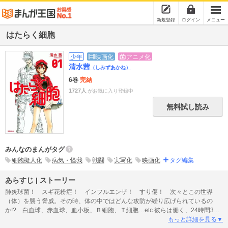
新規登録
ログイン
メニュー
はたらく細胞
少年
映画化
アニメ化
清水茜
（しみずあかね）
6巻
完結
1727人
がお気に入り登録中
無料試し読み
みんなのまんがタグ
細胞擬人化
病気・怪我
戦闘
実写化
映画化
タグ編集
あらすじ | ストーリー
肺炎球菌！ スギ花粉症！ インフルエンザ！ すり傷！ 次々とこの世界
（体）を襲う脅威。その時、体の中ではどんな攻防が繰り広げられているの
か!? 白血球、赤血球、血小板、Ｂ細胞、Ｔ細胞…etc.彼らは働く、24時間365
日休みなく！ 連載初回から大反響を呼んだ「細胞擬人化漫画」！
もっと詳細を見る▼