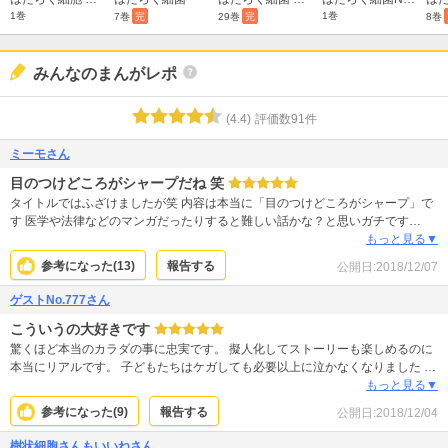
1巻
1巻
7巻
完
29巻
完
8巻
みんなのまんがレポ
(
4.4
)
評価数
91
件
ミーモさん
目のつけどころがシャープだね 笑
タイトルではふざけましたが笑 内容は本当に「目のつけどころがシャープ」で
す 医学や法律などのマンガだったりすると難しい話かな？と思いガチです
が・・・ 大丈夫です！楽しく読めて、高校の勉強などを復習する感覚で読めま
もっと見る▼
す 「細胞を擬人化する」←これはガチで素晴らしい発想です 私の身体の中でが
参考になった(
13
)
報告する
公開日:
2018/12/07
んばってくれている細胞ちゃんたちを愛おしくなりました 「声なき細胞に愛
を・・・ 声なき身体に愛を・・・」 自分の身体に耳を傾けていこう、そう改め
ゲストNo.777さん
て思わせてくれる作品でした アニメ化にあたり多くの人が、声なき細胞に愛を
こういうの大好きです
注いでくれるといいな、と思います
驚くほど本当のカラダの事に忠実です。 擬人化してストーリーも楽しめるのに
本当にリアルです。 子どもたちはケガしても必要以上に泣かなくなりました 赤
血球ちゃんよかったね血小板ちゃん頑張ってくれてありがとう 熱が出れば 以前
もっと見る▼
は不機嫌撒き散らし大人しく寝てくれなかったけれど ガンバれおれのカラダ！
参考になった(
9
)
報告する
公開日:
2018/12/04
となるべく安静を心掛けてくれる。 アニメも楽しかったけれど本はベッドの中
でも読めるし 中学の理科と保健の授業に出てきた時はその時のテスト平均が95
樹状細胞さんもいいねさん