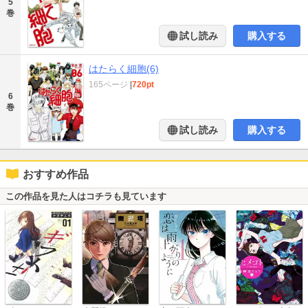
5
巻
試し読み
購入する
はたらく細胞(6)
165ページ
|
720pt
6
巻
試し読み
購入する
おすすめ作品
この作品を見た人はコチラも見ています