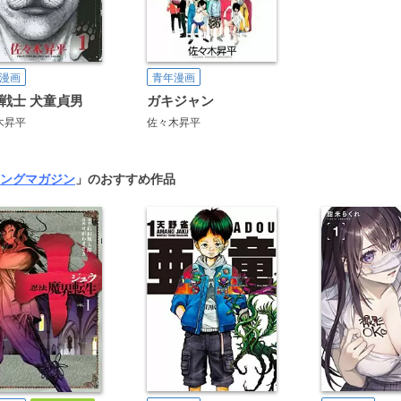
漫画
青年漫画
戦士 犬童貞男
ガキジャン
木昇平
佐々木昇平
ングマガジン
」のおすすめ作品