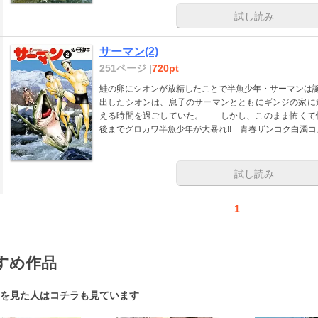
試し読み
サーマン(2)
251ページ |
720pt
鮭の卵にシオンが放精したことで半魚少年・サーマンは誕
出したシオンは、息子のサーマンとともにギンジの家に
える時間を過ごしていた。――しかし、このまま怖くて
後までグロカワ半魚少年が大暴れ!! 青春ザンコク白濁
試し読み
1
すめ作品
を見た人はコチラも見ています