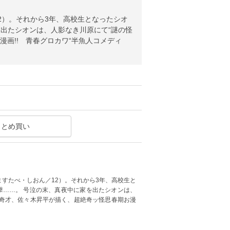
2）。それから3年、高校生となったシオ
を出たシオンは、人影なき川原にて“謎の怪
漫画!! 青春グロカワ“半魚人コメディ
まとめ買い
すたべ・しおん／12）。それから3年、高校生と
撃……。 号泣の末、真夜中に家を出たシオンは、
! 奇才、佐々木昇平が描く、超絶奇ッ怪思春期お漫