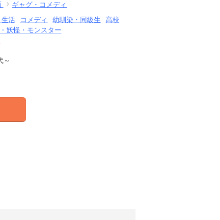
画
ギャグ・コメディ
・生活
コメディ
幼馴染・同級生
高校
・妖怪・モンスター
結
代～