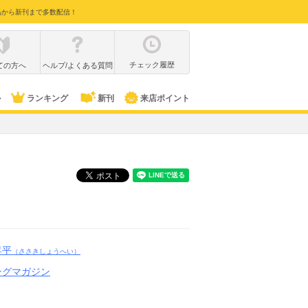
品から新刊まで多数配信！
チェック履歴
ての方へ
ヘルプ/よくある質問
ル
ランキング
新刊
来店ポイント
昇平
（ささきしょうへい）
ングマガジン