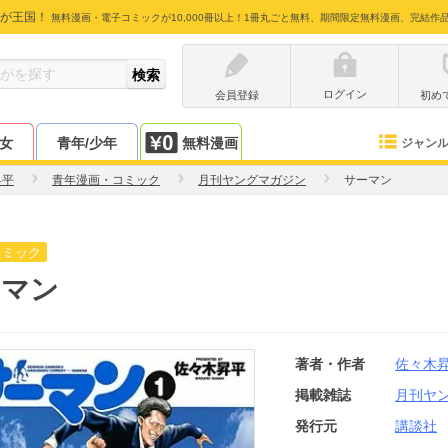
が王国！
無料漫画・電子コミックが10,000冊以上！1冊丸ごと無料、期間限定無料漫画、完結作
ログイン
会員登録
初め
少女
青年/少年
無料漫画
ジャン
昇平
青年漫画・コミック
月刊ヤングマガジン
サーマン
コミック
ーマン
著者・作者
佐々木
掲載雑誌
月刊ヤ
発行元
講談社