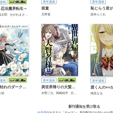
青年漫画
青年漫画
漫画
亜童
～忍法魔界転生～
天野雀
甜米らくれ
風太郎
せがわまさき
漫画
青年漫画
青年漫画
魔力枯れのダークエルフ
異世界帰りの大賢者様はそれでもこっそり暮らしているつもりです
大祐
木野二九
岡崎純平
日下コウ
鳴見なる
新刊通知を受け取る
会員登録
をすると「サーマン」新刊配信のお知らせが受