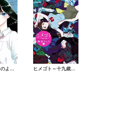
恋は雨上がりのように
ヒメゴト～十九歳の制服～