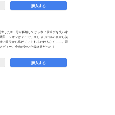
購入する
生した!!! 母が再婚してから家に居場所を失い家
避難。シオンはそこで、久しぶりに腹の底から笑
憎い義父から逃げていられるわけもなく……。最
コメディー、全魚が泣いた最終巻だべさ！
購入する