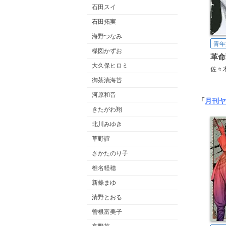
石田スイ
石田拓実
海野つなみ
青年
楳図かずお
革命
大久保ヒロミ
佐々
御茶漬海苔
河原和音
「
月刊ヤ
きたがわ翔
北川みゆき
草野誼
さかたのり子
椎名軽穂
新條まゆ
清野とおる
曽根富美子