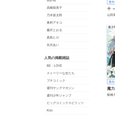
高野苺
青年
高橋留美子
十 
山田
乃木坂太郎
東村アキコ
藤沢とおる
真島ヒロ
矢沢あい
人気の掲載雑誌
BE・LOVE
ストーリーな女たち
プチコミック
青年
週刊ヤングマガジン
板橋
週刊少年ジャンプ
ビッグコミックスピリッツ
Kiss