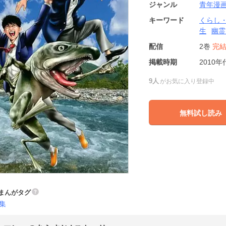
ジャンル
青年漫
キーワード
くらし
生
幽霊
配信
2巻
完
掲載時期
2010年
9人
がお気に入り登録中
無料試し読み
まんがタグ
集