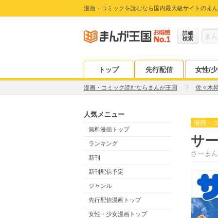
漫画・コミックを読むなら国内最大級サイトのまん
詳細
検索
トップ
先行配信
女性/
漫画・コミック読むならまんが王国
佐々木
人気メニュー
漫画・
無料漫画トップ
サ
ランキング
さーまん
新刊
新刊配信予定
ジャンル
先行配信漫画トップ
女性・少女漫画トップ