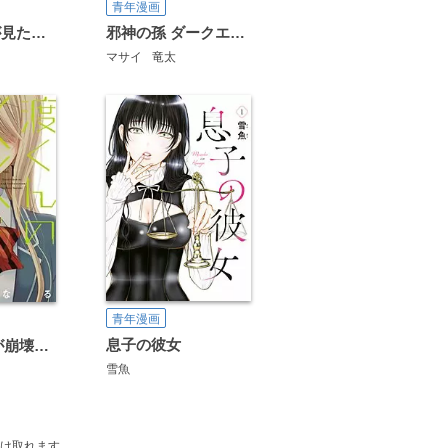
青年漫画
恥じらう君が見たいんだ
邪神の孫 ダークエルフ姉妹と過ごす異世界引きこもり生活
マサイ
竜太
青年漫画
息子の彼女
渡くんの××が崩壊寸前
雪魚
け取れます。