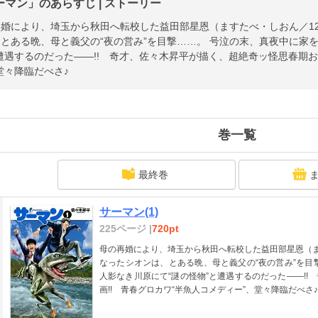
ーマン」のあらすじ | ストーリー
婚により、埼玉から秋田へ転校した益田部星恩（ますたべ・しおん／1
とある晩、母と義父の“夜の営み”を目撃……。 号泣の末、真夜中に家
遭遇するのだった――!! 奇才、佐々木昇平が描く、超絶奇ッ怪思春期お
堂々降臨だべさ♪
巻一覧
最終巻
サーマン(1)
225ページ |
720pt
母の再婚により、埼玉から秋田へ転校した益田部星恩（ま
なったシオンは、とある晩、母と義父の“夜の営み”を目
人影なき川原にて“謎の怪物”と遭遇するのだった――!
画!! 青春グロカワ“半魚人コメディー”、堂々降臨だべさ♪