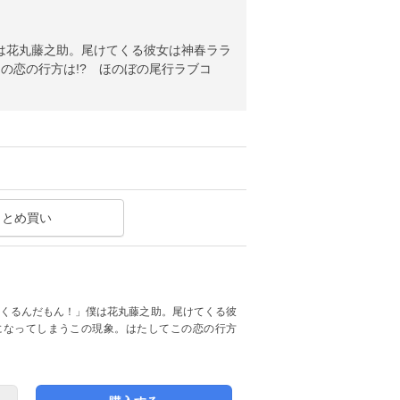
は花丸藤之助。尾けてくる彼女は神春ララ
の恋の行方は!? ほのぼの尾行ラブコ
まとめ買い
てくるんだもん！」僕は花丸藤之助。尾けてくる彼
になってしまうこの現象。はたしてこの恋の行方