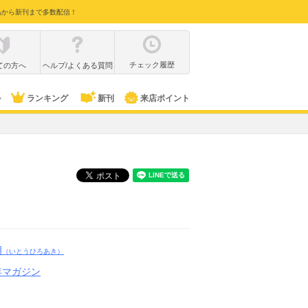
品から新刊まで多数配信！
チェック履歴
ての方へ
ヘルプ/よくある質問
ル
ランキング
新刊
来店ポイント
明
（いとうひろあき）
年マガジン