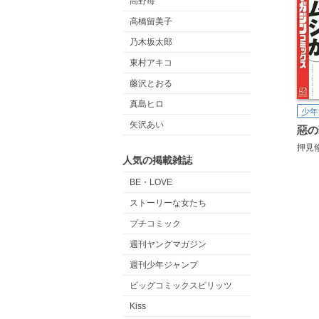
高野苺
高橋留美子
乃木坂太郎
東村アキコ
藤沢とおる
真島ヒロ
少年
矢沢あい
惡の
押見
人気の掲載雑誌
BE・LOVE
ストーリーな女たち
プチコミック
週刊ヤングマガジン
週刊少年ジャンプ
ビッグコミックスピリッツ
Kiss