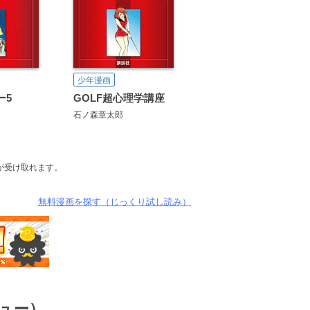
少年漫画
ー5
GOLF超心理学講座
石ノ森章太郎
が受け取れます。
無料漫画を探す（じっくり試し読み）
ュー）