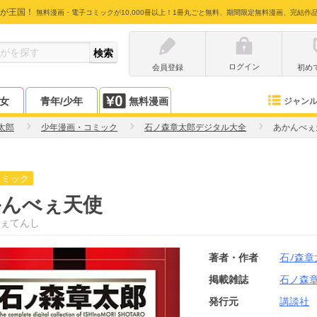
が王国！
無料漫画・電子コミックが10,000冊以上！1冊丸ごと無料、期間限定無料漫画、完結作
ログイン
会員登録
初め
少女
青年/少年
無料漫画
ジャン
太郎
少年漫画・コミック
石ノ森章太郎デジタル大全
あかんべぇ
コミック
かんべぇ天使
ぇてんし
著者・作者
石ﾉ森章
掲載雑誌
石ノ森
発行元
講談社