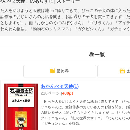
かんべぇ天使」のあらすじ | ストーリー
った人を助けようと天使は地上に降りてきて、びっこの子犬の体に入っ
童話作家のおじいさんのお話を聞き、お話通りの子犬を買ってきます。
うとしますが…。他『おかしのくにのぼうけん』『ゴリラくん』『アイ
んわんわん物語』『動物村のクリスマス』『ガタピシくん』『ガチョン
巻一覧
最終巻
あかんべぇ天使(1)
218ページ |
400pt
「困った人を助けようと天使は地上に降りてきて、びっ
ッコちゃんは、童話作家のおじいさんのお話を聞き、お
の願いを子犬に聞いてもらおうとしますが…。他『お
ブ！ミコちゃん』『虹の世界のサトコ』『わんわんわん
『ガチョンくん』を収録。