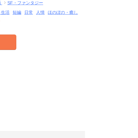
画
SF・ファンタジー
・生活
短編
日常
人情
ほのぼの・癒し
結