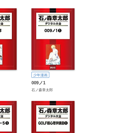
少年漫画
009ノ1
石ノ森章太郎