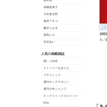
高野苺
高橋留美子
乃木坂太郎
東村アキコ
少年
藤沢とおる
真島ヒロ
石ノ
矢沢あい
人気の掲載雑誌
BE・LOVE
ストーリーな女たち
プチコミック
週刊ヤングマガジン
週刊少年ジャンプ
ビッグコミックスピリッツ
Kiss
「あ