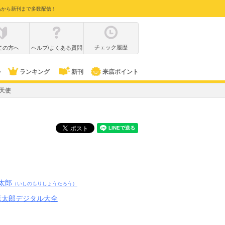
品から新刊まで多数配信！
チェック履歴
ての方へ
ヘルプ/よくある質問
ル
ランキング
新刊
来店ポイント
天使
太郎
（いしのもりしょうたろう）
章太郎デジタル大全