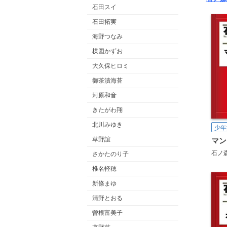
石田スイ
石田拓実
海野つなみ
楳図かずお
大久保ヒロミ
御茶漬海苔
河原和音
きたがわ翔
北川みゆき
少年
草野誼
マン
石ノ
さかたのり子
椎名軽穂
新條まゆ
清野とおる
曽根富美子