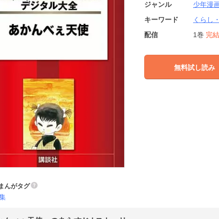
ジャンル
少年漫
キーワード
くらし
配信
1巻
完
無料試し読み
まんがタグ
集