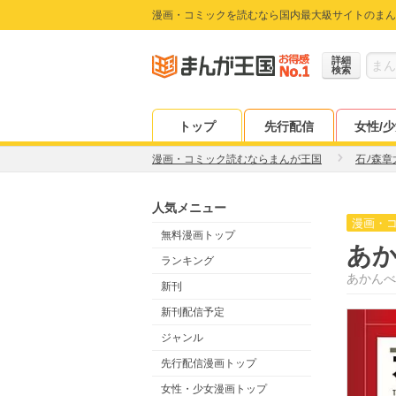
漫画・コミックを読むなら国内最大級サイトのまん
詳細
検索
トップ
先行配信
女性/
漫画・コミック読むならまんが王国
石ﾉ森章
人気メニュー
漫画・
無料漫画トップ
あ
ランキング
あかんべ
新刊
新刊配信予定
ジャンル
先行配信漫画トップ
女性・少女漫画トップ