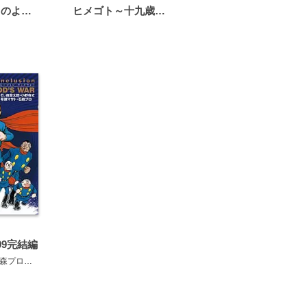
恋は雨上がりのように
ヒメゴト～十九歳の制服～
09完結編
森プロ
小野寺丈
早瀬マサト
シュガー佐藤