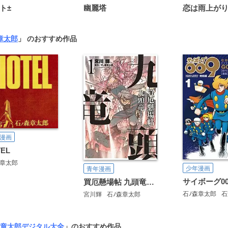
ト±
幽麗塔
章太郎
」 のおすすめ作品
漫画
EL
森章太郎
少年漫画
青年漫画
サイボーグ0
買厄懸場帖 九頭竜KUZURYU
石ﾉ森章太郎
石
宮川輝
石ﾉ森章太郎
章太郎デジタル大全
」のおすすめ作品