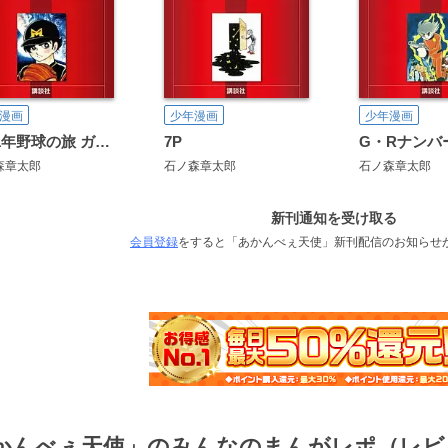
漫画
少年漫画
少年漫画
2001年野球の旅 ガッツGO！魔人軍
7P
G・Rナンバ
森章太郎
石ノ森章太郎
石ノ森章太郎
新刊通知を受け取る
会員登録
をすると「あかんべぇ天使」新刊配信のお知らせ
かんべぇ天使」のみんなのまんがレポ（レビ