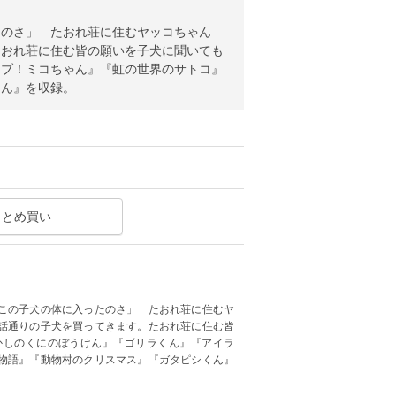
たのさ」 たおれ荘に住むヤッコちゃん
たおれ荘に住む皆の願いを子犬に聞いても
ラブ！ミコちゃん』『虹の世界のサトコ』
くん』を収録。
まとめ買い
この子犬の体に入ったのさ」 たおれ荘に住むヤ
話通りの子犬を買ってきます。たおれ荘に住む皆
かしのくにのぼうけん』『ゴリラくん』『アイラ
物語』『動物村のクリスマス』『ガタピシくん』