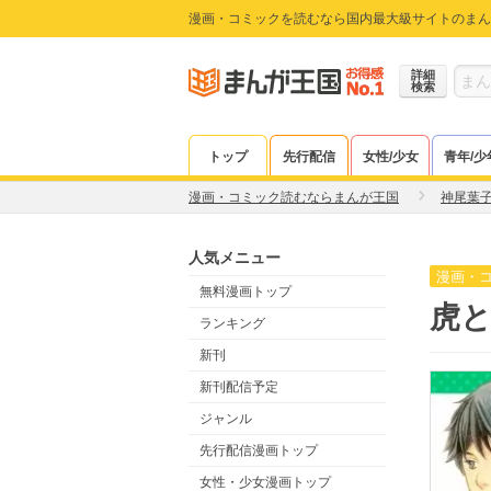
漫画・コミックを読むなら国内最大級サイトのまん
詳細
検索
トップ
先行配信
女性/少女
青年/少
漫画・コミック読むならまんが王国
神尾葉
人気メニュー
漫画・
無料漫画トップ
虎と
ランキング
新刊
新刊配信予定
ジャンル
先行配信漫画トップ
女性・少女漫画トップ