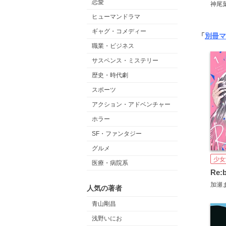
恋愛
神尾
ヒューマンドラマ
ギャグ・コメディー
「
別冊マ
職業・ビジネス
サスペンス・ミステリー
歴史・時代劇
スポーツ
アクション・アドベンチャー
ホラー
SF・ファンタジー
グルメ
少女
医療・病院系
Re:b
加瀬
人気の著者
青山剛昌
浅野いにお