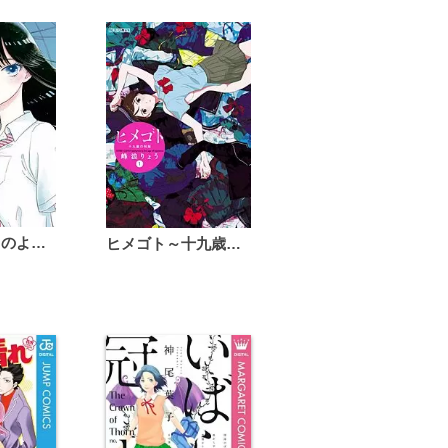
恋は雨上がりのように
ヒメゴト～十九歳の制服～