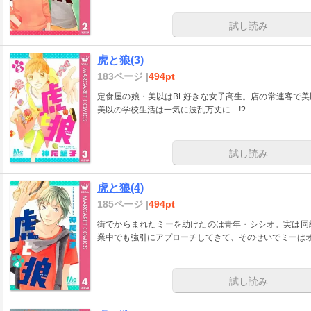
試し読み
虎と狼(3)
183ページ |
494pt
定食屋の娘・美以はBL好きな女子高生。店の常連客で
美以の学校生活は一気に波乱万丈に…!?
試し読み
虎と狼(4)
185ページ |
494pt
街でからまれたミーを助けたのは青年・シシオ。実は同
業中でも強引にアプローチしてきて、そのせいでミーはオ
試し読み