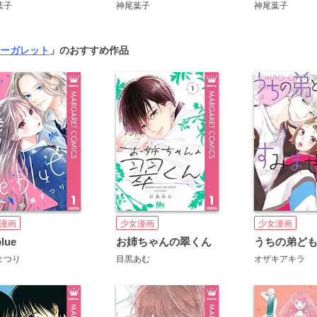
葉子
神尾葉子
神尾葉子
ーガレット
」のおすすめ作品
漫画
少女漫画
少女漫画
lue
お姉ちゃんの翠くん
まつり
目黒あむ
オザキアキラ