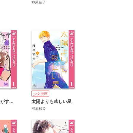
神尾葉子
少女漫画
うちの弟どもがすみません
太陽よりも眩しい星
河原和音