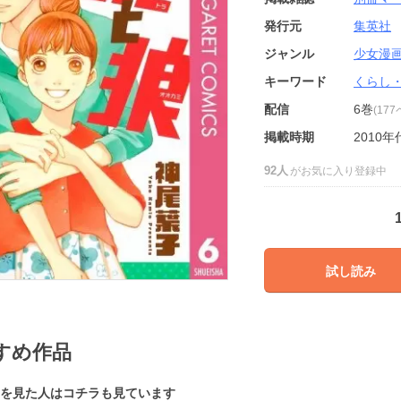
発行元
集英社
ジャンル
少女漫
キーワード
くらし
配信
6巻
(17
掲載時期
2010年
92人
がお気に入り登録中
試し読み
すめ作品
を見た人はコチラも見ています