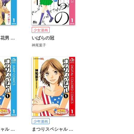
少女漫画
花のち晴れ～花男 Next Season～
いばらの冠
神尾葉子
少年漫画
まつりスペシャル モノクロ版
まつりスペシャル カラー版