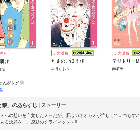
少女漫画
少女漫画
漫画
たまのごほうび
テリトリーM
届け
星谷かおり
南塔子
軽穂
まんがタグ
集
と狼」のあらすじ | ストーリー
カミへの想いを自覚したミーだが、肝心のオオカミが忙しくていつもすれ
ある決意を…。感動のクライマックス!!