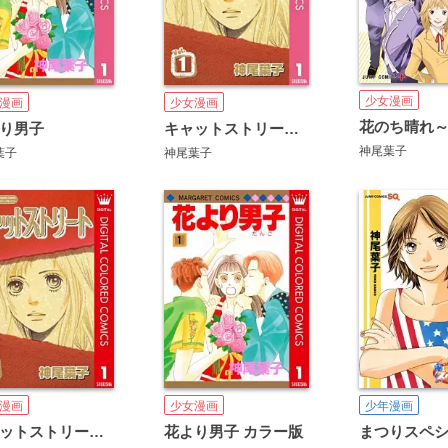
少女漫画
漫画
少女漫画
り男子
キャットストリート モノクロ版
神尾葉子
葉子
神尾葉子
漫画
少女漫画
少年漫画
キャットストリート カラー版
花より男子 カラー版