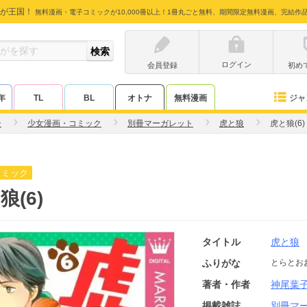
が王国！
無料漫画・電子コミックが10,000冊以上！1冊丸ごと無料、期間限定無料漫画、完結作
ログイン
会員登録
初め
ジャ
年
TL
BL
オトナ
無料漫画
子
少女漫画・コミック
別冊マーガレット
虎と狼
虎と狼(6)
コミック
狼(6)
タイトル
虎と狼
ふりがな
とらとお
著者・作者
神尾葉
掲載雑誌
別冊マ