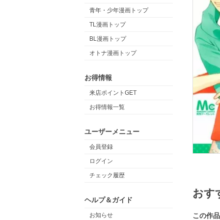
青年・少年漫画トップ
TL漫画トップ
BL漫画トップ
オトナ漫画トップ
お得情報
来店ポイントGET
お得情報一覧
ユーザーメニュー
会員登録
ログイン
チェック履歴
おす
ヘルプ＆ガイド
お知らせ
この作品