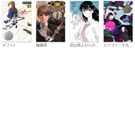
恋は雨上がりのように
ギフト±
幽麗塔
ヒメゴト～十九歳の制服～