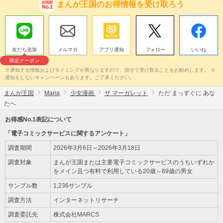
まんが王国のお得情報を受け取ろう
友だち追加
メルマガ
アプリ通知
フォロー
いいね
限定クーポン
※通知する情報およびタイミングが異なりますので、併せて受け取ることをお勧めします。 ※
通知をしないキャンペーンもあります。ご了承ください。
まんが王国
Maria
少女漫画
ザ マーガレット
ただ まっすぐに あな
たへ
お得感No.1表記について
「電子コミックサービスに関するアンケート」
調査期間
2026年3月6日～2026年3月18日
調査対象
まんが王国または主要電子コミックサービスのうちいずれか
をメイン且つ有料で利用している20歳～69歳の男女
サンプル数
1,236サンプル
調査方法
インターネットリサーチ
調査委託先
株式会社MARCS