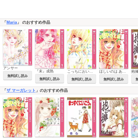
「
Maria
」 のおすすめ作品
アンサー
『未』成熟
こっちにおいでよ。
ほしいのは あなただけ。
抱
無料試し読み
無料試し読み
無料試し読み
無料試し読み
「
ザ マーガレット
」のおすすめ作品