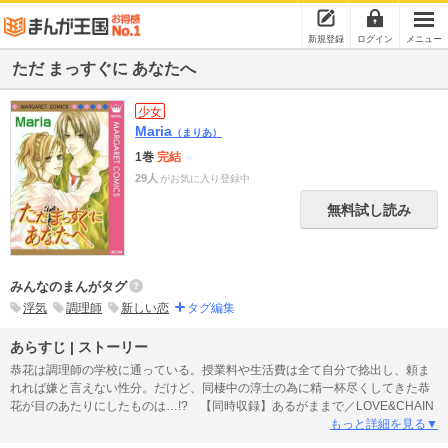
新規登録
ログイン
メニュー
ただ まっすぐに あなたへ
少女
Maria
（まりあ）
1巻
完結
29人
がお気に入り登録中
無料試し読み
みんなのまんがタグ
浮気
調理師
新しい恋
タグ編集
あらすじ | ストーリー
恭花は調理師の学校に通っている。授業料や生活費は全て自分で捻出し、頼ま
れれば嫌と言えない性分。だけど、同棲中の淳士の為に精一杯尽くしてきた恭
花が目のあたりにしたものは…!? 【同時収録】あるがままで／LOVE&CHAIN
もっと詳細を見る▼