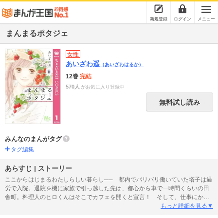
新規登録
ログイン
メニュー
まんまるポタジェ
女性
あいざわ遥
（あいざわはるか）
12巻
完結
570人
がお気に入り登録中
無料試し読み
みんなのまんがタグ
タグ編集
あらすじ | ストーリー
ここからはじまるわたしらしい暮らし── 都内でバリバリ働いていた塔子は過
労で入院。退院を機に家族で引っ越した先は、都心から車で一時間くらいの田
舎町。料理人のヒロくんはそこでカフェを開くと宣言！ そして、仕事にかま
けて距離の出来ていたハナとの関係は前途多難。どうなる、塔子の新生活？
もっと詳細を見る▼