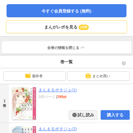
今すぐ会員登録する (無料)
まんがレポを見る
19件
全巻の情報を
閉じる
巻一覧
最終巻
まとめ買い
まんまるポタジェ(1)
185ページ
|
398pt
1
巻
試し読み
購入する
まんまるポタジェ(2)