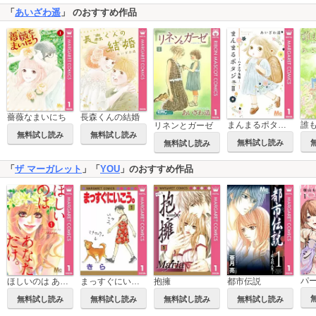
「
あいざわ遥
」 のおすすめ作品
薔薇なまいにち
長森くんの結婚
まんまるポタジェII
誰
リネンとガーゼ
無料試し読み
無料試し読み
無料試し読み
無料試し読み
「
ザ マーガレット
」「
YOU
」のおすすめ作品
ほしいのは あなただけ。
まっすぐにいこう。
抱擁
都市伝説
無料試し読み
無料試し読み
無料試し読み
無料試し読み