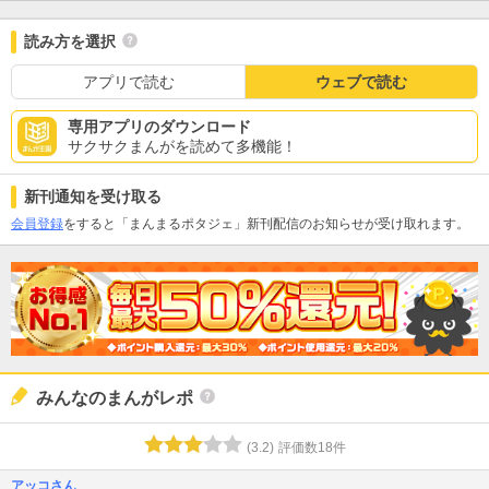
読み方を選択
アプリで読む
ウェブで読む
専用アプリのダウンロード
サクサクまんがを読めて多機能！
新刊通知を受け取る
会員登録
をすると「まんまるポタジェ」新刊配信のお知らせが受け取れます。
みんなのまんがレポ
(
3.2
)
評価数
18
件
アッコさん