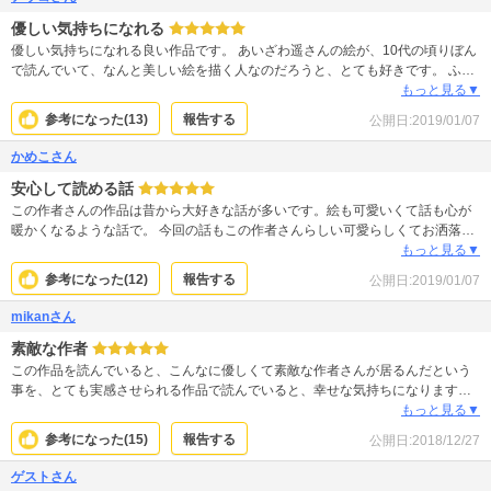
優しい気持ちになれる
優しい気持ちになれる良い作品です。 あいざわ遥さんの絵が、10代の頃りぼん
で読んでいて、なんと美しい絵を描く人なのだろうと、とても好きです。 ふと
した時に読むと心を穏やかにさせてくれます。 逆にトゲトゲした時に読んでし
もっと見る▼
まうと、作品内の登場人物たちがとても優しい世界で、そのギャップに羨まし
参考になった(
13
)
報告する
公開日:
2019/01/07
くなるのだと思いました。 田舎暮らしに憧れました。
かめこさん
安心して読める話
この作者さんの作品は昔から大好きな話が多いです。絵も可愛いくて話も心が
暖かくなるような話で。 今回の話もこの作者さんらしい可愛らしくてお洒落な
絵とお話。 テディの話ではちょっと泣けてしまいました。 心が弱っている時で
もっと見る▼
も、めちゃめちゃ嫌な人が出てこない、ものすごく嫌な出来事が起きないから
参考になった(
12
)
報告する
公開日:
2019/01/07
安心して読めます。 裏切りだ略奪だのハラハラドロドロ系もおもしろいけど疲
れてしまう時がありますよね。 ハラハラはないけれどワクワクや癒しが得られ
mikanさん
る素敵な漫画だと思いました。ハナちゃん可愛い！
素敵な作者
この作品を読んでいると、こんなに優しくて素敵な作者さんが居るんだという
事を、とても実感させられる作品で読んでいると、幸せな気持ちになります。
恋愛物も良いですが、こういった作品も大大大好きです。 作者さんが、どれだ
もっと見る▼
け素晴らしい人なのか作品の隅々から伝わってきます。
参考になった(
15
)
報告する
公開日:
2018/12/27
ゲストさん