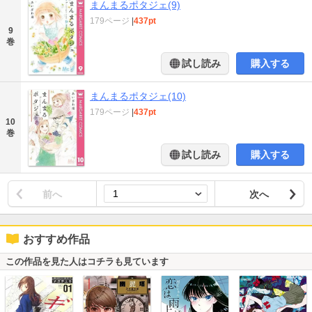
まんまるポタジェ(9)
179ページ
|
437pt
9
巻
試し読み
購入する
まんまるポタジェ(10)
179ページ
|
437pt
10
巻
試し読み
購入する
前へ
次へ
おすすめ作品
この作品を見た人はコチラも見ています