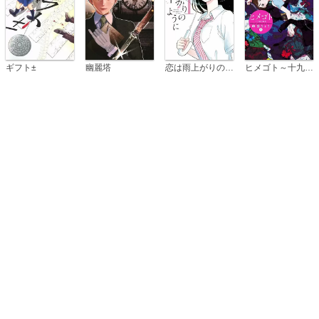
恋は雨上がりのように
ギフト±
幽麗塔
ヒメゴト～十九歳の制服～