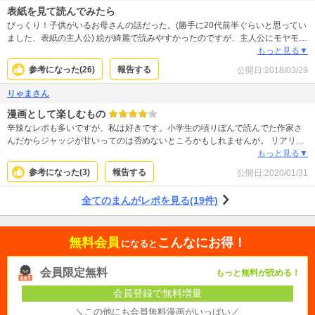
表紙を見て読んでみたら
びっくり！子供がいるお母さんの話だった。(勝手に20代前半ぐらいと思ってい
ました、表紙の主人公) 絵が綺麗で読みやすかったのですが、主人公にモヤモヤ
しました… 娘への愛情が感じられず、キャリアウーマンだったのに変に世間知
もっと見る▼
らずだし、人の気持ちが分からない人、というか。 スーツとジャージ以外持っ
参考になった(
26
)
報告する
公開日:
2018/03/29
てないって、なんじゃそりゃ！
りゃまさん
漫画として楽しむもの
辛辣なレポも多いですが、私は好きです。小学生の頃りぼんで読んでた作家さ
んだからジャッジが甘いってのは否めないところかもしれませんが。 リアリテ
ィを求める人には無理かもしれませんね。 でもこんなパパならどこにでもいる
もっと見る▼
んじゃないでしょうか。 序盤のヒロインの空気読めなさは確かにオイオイと思
参考になった(
3
)
報告する
公開日:
2020/01/31
いましたが、漫画ですからwしかもだんだん成長します。 ていうかアスペの
SE、仕事はできるけど…ってありえそうじゃない？
全てのまんがレポを見る(19件)
無料会員
こんなにお得！
になると
会員限定無料
もっと無料が読める！
会員登録で無料増量
＼この他にも会員無料漫画がいっぱい／