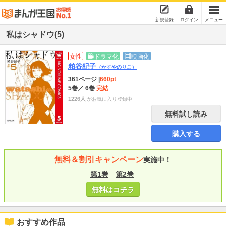
新規登録
ログイン
メニュー
私はシャドウ(5)
女性
ドラマ化
映画化
粕谷紀子
（かすやのりこ）
361ページ
|
660pt
5巻
／ 6巻
完結
1226人
がお気に入り登録中
無料試し読み
購入する
無料＆割引キャンペーン
実施中！
第1巻
第2巻
無料はコチラ
おすすめ作品