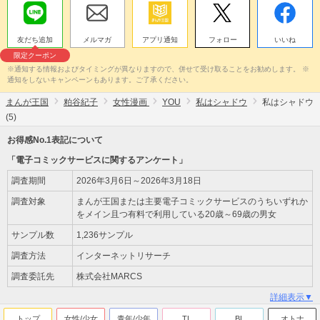
友だち追加
メルマガ
アプリ通知
フォロー
いいね
限定クーポン
※通知する情報およびタイミングが異なりますので、併せて受け取ることをお勧めします。 ※
通知をしないキャンペーンもあります。ご了承ください。
まんが王国
粕谷紀子
女性漫画
YOU
私はシャドウ
私はシャドウ
(5)
お得感No.1表記について
「電子コミックサービスに関するアンケート」
調査期間
2026年3月6日～2026年3月18日
調査対象
まんが王国または主要電子コミックサービスのうちいずれか
をメイン且つ有料で利用している20歳～69歳の男女
サンプル数
1,236サンプル
調査方法
インターネットリサーチ
調査委託先
株式会社MARCS
詳細表示▼
トップ
女性/少女
青年/少年
TL
BL
オトナ