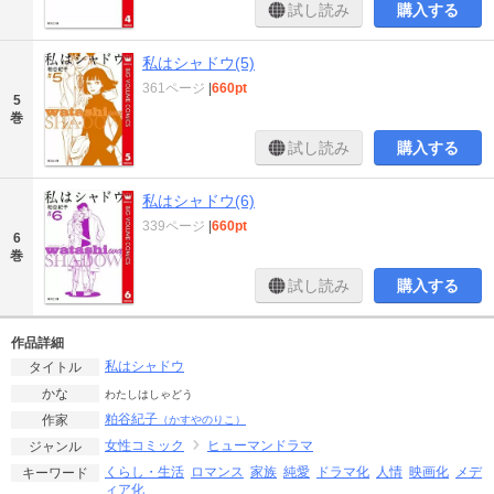
試し読み
購入する
私はシャドウ(5)
361ページ
|
660pt
5
巻
試し読み
購入する
私はシャドウ(6)
339ページ
|
660pt
6
巻
試し読み
購入する
作品詳細
私はシャドウ
タイトル
かな
わたしはしゃどう
粕谷紀子
作家
（かすやのりこ）
女性コミック
ヒューマンドラマ
ジャンル
くらし・生活
ロマンス
家族
純愛
ドラマ化
人情
映画化
メデ
キーワード
ィア化