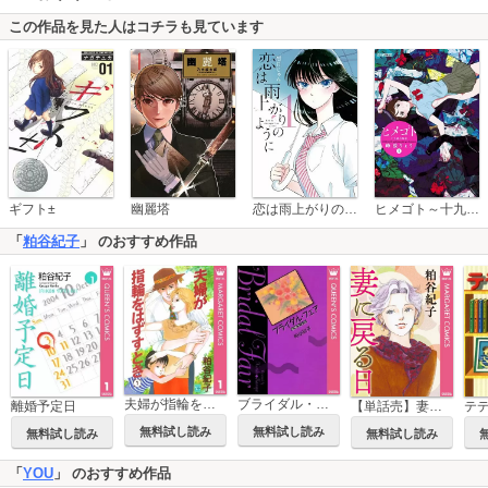
この作品を見た人はコチラも見ています
恋は雨上がりのように
ギフト±
幽麗塔
ヒメゴト～十九歳の制服～
「
粕谷紀子
」 のおすすめ作品
夫婦が指輪をはずすとき
ブライダル・フェア―結婚見本市―
【単話売】妻に戻る日
離婚予定日
テ
無料試し読み
無料試し読み
無料試し読み
無料試し読み
「
YOU
」 のおすすめ作品