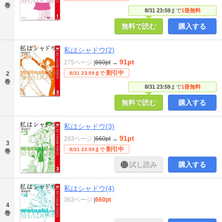
巻
8/31 23:59
まで
1冊無料
無料で読む
購入する
私はシャドウ(2)
91pt
275ページ
|
660pt
→
割引中
2
8/31 23:59まで
巻
8/31 23:59
まで
1冊無料
無料で読む
購入する
私はシャドウ(3)
91pt
283ページ
|
660pt
→
3
割引中
8/31 23:59まで
巻
試し読み
購入する
私はシャドウ(4)
363ページ
|
660pt
4
巻