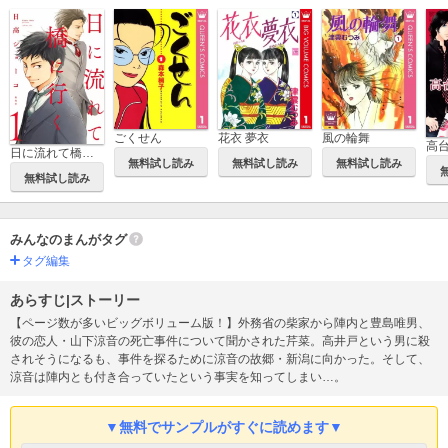
ごくせん
花衣 夢衣
風の輪舞
高
日に流れて橋に行く
無料試し読み
無料試し読み
無料試し読み
無料試し読み
みんなのまんがタグ
タグ編集
あらすじ|ストーリー
【ページ数が多いビッグボリューム版！】外務省の柴家から陣内と豊島唯男、
彼の恋人・山下涼音の死亡事件について聞かされた芹菜。高井戸という男に殺
されそうになるも、事件を探るために涼音の故郷・新潟に向かった。そして、
涼音は陣内とも付き合っていたという事実を知ってしまい…。
▼無料でサンプルがすぐに読めます▼