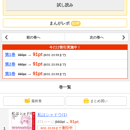
試し読み
まんがレポ
82件
前の巻へ
次の巻へ
今だけ割引実施中！
91pt
第1巻
→
660pt
(8/31 23:59まで)
91pt
第2巻
→
660pt
(8/31 23:59まで)
91pt
第3巻
→
660pt
(8/31 23:59まで)
巻一覧
最終巻
まとめ買い
私はシャドウ(1)
91pt
271ページ
|
660pt
→
割引中
1
8/31 23:59まで