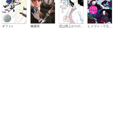
恋は雨上がりのように
ギフト±
幽麗塔
ヒメゴト～十九歳の制服～