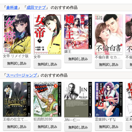
「
倉科遼
」 「
成田マナブ
」 のおすすめ作品
嬢王
女帝 リメイク版
女帝
不倫白書 セカンドシーズン
不
無料試し読み
無料試し読み
無料試し読み
無料試し読み
「
スーパージャンプ
」のおすすめ作品
王様の仕立て屋～サルト・フィニート～
狂四郎2030
霊媒師いずな
JIN―仁―
無料試し読み
無料試し読み
無料試し読み
無料試し読み