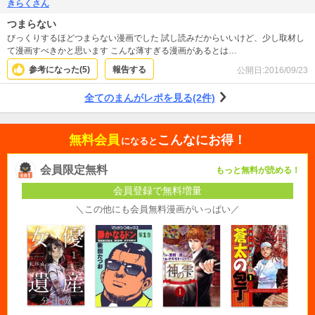
きらくさん
つまらない
びっくりするほどつまらない漫画でした 試し読みだからいいけど、少し取材し
て漫画すべきかと思います こんな薄すぎる漫画があるとは…
参考になった(
5
)
報告する
公開日:
2016/09/23
全てのまんがレポを見る(2件)
無料会員
こんなにお得！
になると
会員限定無料
もっと無料が読める！
会員登録で無料増量
＼この他にも会員無料漫画がいっぱい／