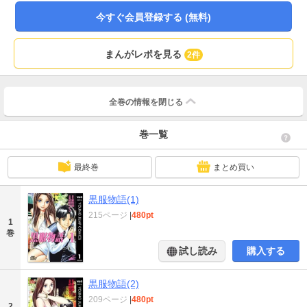
今すぐ会員登録する (無料)
まんがレポを見る
2件
全巻の情報を
閉じる
巻一覧
最終巻
まとめ買い
黒服物語(1)
215ページ
|
480pt
1
巻
試し読み
購入する
黒服物語(2)
209ページ
|
480pt
2