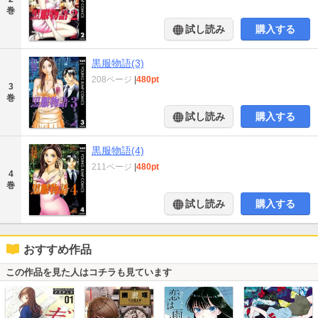
巻
試し読み
購入する
黒服物語(3)
208ページ
|
480pt
3
巻
試し読み
購入する
黒服物語(4)
211ページ
|
480pt
4
巻
試し読み
購入する
おすすめ作品
この作品を見た人はコチラも見ています