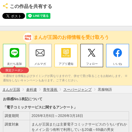
この作品を共有する
まんが王国のお得情報を受け取ろう
友だち追加
メルマガ
アプリ通知
フォロー
いいね
限定クーポン
※通知する情報およびタイミングが異なりますので、併せて受け取ることをお勧めします。 ※
通知をしないキャンペーンもあります。ご了承ください。
まんが王国
倉科遼
青年漫画
スーパージャンプ
黒服物語
お得感No.1表記について
「電子コミックサービスに関するアンケート」
調査期間
2026年3月6日～2026年3月18日
調査対象
まんが王国または主要電子コミックサービスのうちいずれか
をメイン且つ有料で利用している20歳～69歳の男女