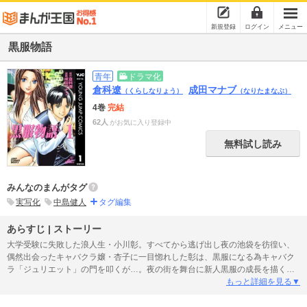
新規登録
ログイン
メニュー
黒服物語
青年
ドラマ化
倉科遼
成田マナブ
（くらしなりょう）
（なりたまなぶ）
4巻
完結
62人
がお気に入り登録中
無料試し読み
みんなのまんがタグ
実写化
中島健人
タグ編集
あらすじ | ストーリー
大学受験に失敗した浪人生・小川彰。すべてから逃げ出し夜の池袋を彷徨い、
偶然出会ったキャバクラ嬢・杏子に一目惚れした彰は、黒服になる為キャバク
ラ「ジュリエット」の門を叩くが…。夜の街を舞台に新人黒服の成長を描く、
池袋ネオンGUYストーリー！
もっと詳細を見る▼