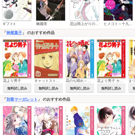
恋は雨上がりのように
ギフト±
幽麗塔
ヒメゴト～十九歳の制服～
「
神尾葉子
」 のおすすめ作品
花のち晴れ～花男 Next Season～
花より男子
キャットストリート モノクロ版
花より男子 カラー版
無料試し読み
無料試し読み
無料試し読み
無料試し読み
「
別冊マーガレット
」 のおすすめ作品