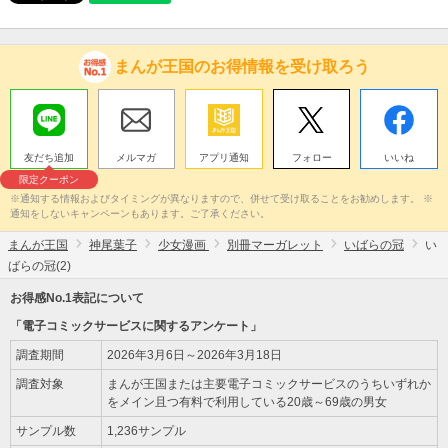
まんが王国のお得情報を受け取ろう
友だち追加
メルマガ
アプリ通知
フォロー
いいね
限定クーポン
※通知する情報およびタイミングが異なりますので、併せて受け取ることをお勧めします。 ※
通知をしないキャンペーンもあります。ご了承ください。
まんが王国
神尾葉子
少女漫画
別冊マーガレット
いばらの冠
い
ばらの冠(2)
お得感No.1表記について
「電子コミックサービスに関するアンケート」
調査期間
2026年3月6日～2026年3月18日
調査対象
まんが王国または主要電子コミックサービスのうちいずれか
をメイン且つ有料で利用している20歳～69歳の男女
サンプル数
1,236サンプル