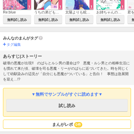
Re:blue
うちの弟どもがすみません
太陽よりも眩しい星
お姉ちゃんの翠くん
無料試し読み
無料試し読み
無料試し読み
無料試し読み
みんなのまんがタグ
タグ編集
あらすじ|ストーリー
破壊の悪魔が出現!! のばらとルシ男の運命は!? 悪魔・ルシ男との相棒生活に
も慣れて来た頃、破壊を司る悪魔・リーがのばらに近づいてきた。時を同じく
して幼馴染みの辺見が「自分にも悪魔がついている」と告白！ 事態は急展開
を迎え…!?
▼無料でサンプルがすぐに読めます▼
試し読み
まんがレポ
0件