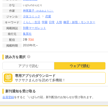
かな
いばらのかんむり
神尾葉子
作家
（かみおようこ）
少女コミック
恋愛
ジャンル
くらし・生活
学園
日常
人情
幽霊・妖怪・モンスター
キーワード
別冊マーガレット
掲載雑誌
集英社
発行元
2巻
完結
配信
2010年代～
掲載時期
読み方を選択
アプリで読む
ウェブで読む
専用アプリのダウンロード
サクサクまんがを読めて多機能！
新刊通知を受け取る
会員登録
をすると「いばらの冠」新刊配信のお知らせが受け取れます。