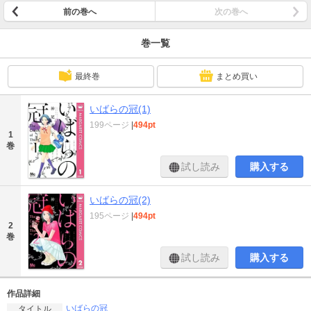
前の巻へ
次の巻へ
巻一覧
最終巻
まとめ買い
いばらの冠(1)
199ページ
|
494pt
1
巻
試し読み
購入する
いばらの冠(2)
195ページ
|
494pt
2
巻
試し読み
購入する
作品詳細
いばらの冠
タイトル