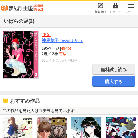
新規登録
ログイン
メニュー
いばらの冠(2)
少女
神尾葉子
（かみおようこ）
195ページ
|
494pt
2巻
／ 2巻
完結
35人
がお気に入り登録中
無料試し読み
購入する
おすすめ作品
この作品を見た人はコチラも見ています