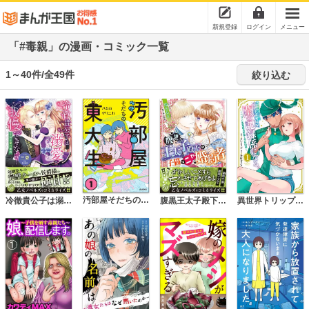
新規登録
ログイン
メニュー
「#毒親」の漫画・コミック一覧
1～40件/全49件
絞り込む
汚部屋そだちの東大生
冷徹貴公子は溺愛を我慢できない！～不埒な蜜月婚約～
腹黒王太子殿下の子猫なニセ婚約者
異世界トリップしたTL小説愛好家、閨の記録係になる。 ～ついでに生真面目宰相と契約結婚～