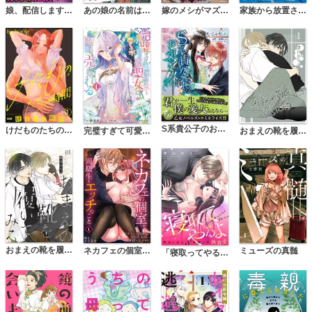
あの娘の名前は～彼女たちはなぜ躓いたのか～【単話】
嫁のメシがマズすぎる 別れたほうがいいですか？
家族から放置されて発達障害に気づかないまま大人になりました
娘、配信します。～子供を晒す毒親たち～（分冊版）
S系貴公子のお気に入り
けだものたちの時間～狂依存症候群～（分冊版）
完璧すぎて可愛げがないと婚約破棄された聖女は隣国に売られる
おまえの靴を履いてみる【単話版】
おまえの靴を履いてみる【合冊版】
ネカフェの個室で同級生とエッチなこと「ナカ、突かれて感じてる顔…すげーエロい」
ミューズの真髄
「寝取ってやるよ」元カレから8年越しの執着愛