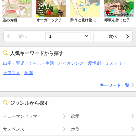
オーガニックまみれの母性
酔うと化け物になる父がつらい
毒親を持った子供たち～お母さん寒いよここにいて～
凪のお暇
前へ
次へ
人気キーワードから探す
出産・育児
くらし・生活
バイオレンス
愛憎劇
ミステリー
ラブコメ
学園
キーワード一覧
ジャンルから探す
ヒューマンドラマ
恋愛
サスペンス
ホラー