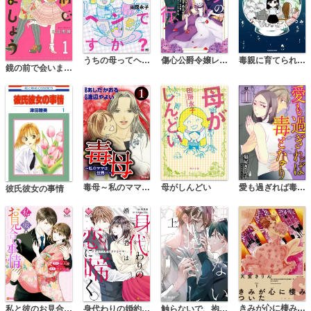
うちの母ってヘンですか?
毒親に育てられました
傷心公爵令嬢レイラの逃避行
鏡の前で会いましょう
毒母～私のママは世界一～
母がしんどい
愛も過ぎれば毒となり（分冊版）
彼氏彼女の事情
きみが心に棲みついたS
私と彼のお見合い事情
身代わりの婚約者は恋に啼く。
触らないで、抱きしめて