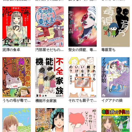
毒親育ち
泥濘の食卓
汚部屋そだちの東大生（分冊版）
聖女の揺籃、毒女の柩
イグアナの娘
うちの母が毒でして。「毒親からの逃げ方、教えてください！」
それでも親子でいなきゃいけないの？
機能不全家族