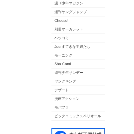
週刊少年マガジン
週刊ヤングジャンプ
Cheese!
別冊マーガレット
ベツコミ
Jourすてきな主婦たち
モーニング
Sho-Comi
週刊少年サンデー
ヤングキング
デザート
漫画アクション
モバフラ
ビックコミックスペリオール