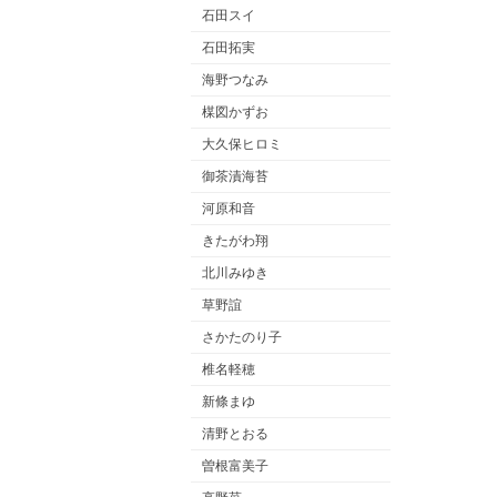
石田スイ
石田拓実
海野つなみ
楳図かずお
大久保ヒロミ
御茶漬海苔
河原和音
きたがわ翔
北川みゆき
草野誼
さかたのり子
椎名軽穂
新條まゆ
清野とおる
曽根富美子