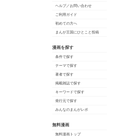
ヘルプ／お問い合わせ
ご利用ガイド
初めての方へ
まんが王国にひとこと投稿
漫画を探す
条件で探す
テーマで探す
著者で探す
掲載雑誌で探す
キーワードで探す
発行元で探す
みんなのまんがレポ
無料漫画
無料漫画トップ