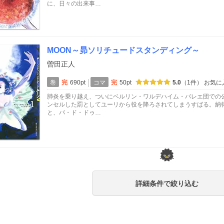
に、日々の出来事…
MOON～昴ソリチュードスタンディング～
曽田正人
巻
完
690pt
コマ
完
50pt
5.0
（1件）
お気に
肺炎を乗り越え、ついにベルリン・ワルデハイム・バレエ団での
ンセルした罰としてユーリから役を降ろされてしまうすばる。納
と、パ・ド・ドゥ…
詳細条件で絞り込む