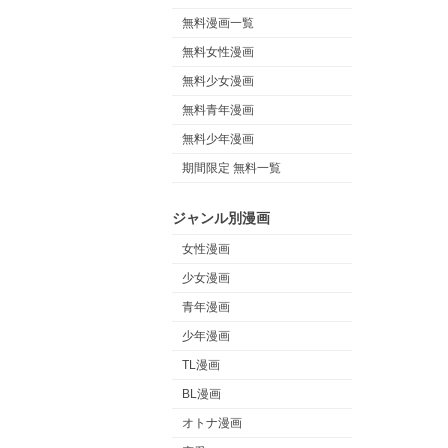
無料漫画一覧
無料女性漫画
無料少女漫画
無料青年漫画
無料少年漫画
期間限定 無料一覧
ジャンル別漫画
女性漫画
少女漫画
青年漫画
少年漫画
TL漫画
BL漫画
オトナ漫画