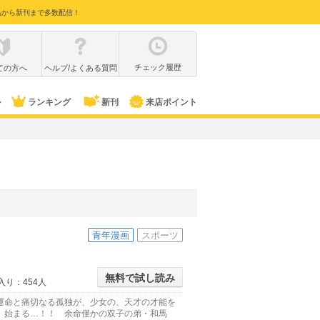
品から新刊まで多数配信！
チェック履歴
ての方へ
ヘルプ/よくある質問
ル
ランキング
新刊
来店ポイント
青年漫画
スポーツ
無料で試し読み
入り：454人
運命と痛切なる孤独が、少女の、天才の才能を
、始まる…！！ 余命僅かの双子の弟・和馬