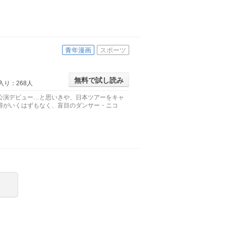
青年漫画
スポーツ
無料で試し読み
入り：268人
公演デビュー…と思いきや、日本ツアーをキャ
得がいくはずもなく、盲目のダンサー・ニコ