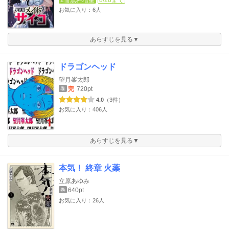
2冊無料増量
8/28まで
お気に入り：6人
あらすじを見る▼
ドラゴンヘッド
望月峯太郎
完
720pt
巻
4.0
（3件）
お気に入り：406人
あらすじを見る▼
本気！ 終章 火薬
立原あゆみ
640pt
巻
お気に入り：26人