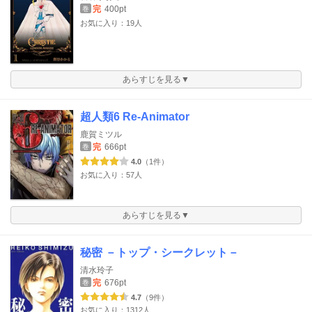
完
400pt
巻
お気に入り：19人
あらすじを見る▼
超人類6 Re-Animator
鹿賀ミツル
完
666pt
巻
4.0
（1件）
お気に入り：57人
あらすじを見る▼
秘密 －トップ・シークレット－
清水玲子
完
676pt
巻
4.7
（9件）
お気に入り：1312人