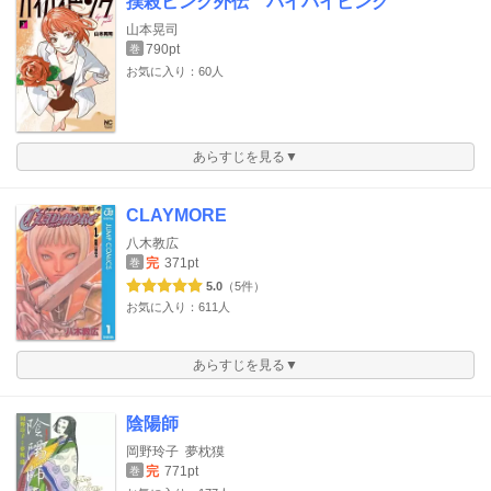
撲殺ピンク外伝 バイバイピンク
山本晃司
790pt
巻
お気に入り：60人
あらすじを見る▼
CLAYMORE
八木教広
完
371pt
巻
5.0
（5件）
お気に入り：611人
あらすじを見る▼
陰陽師
岡野玲子
夢枕獏
完
771pt
巻