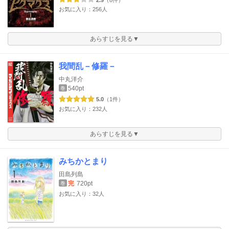
2.9
（8件）
お気に入り：256人
あらすじを見る▼
我間乱－修羅－
中丸洋介
540pt
巻
5.0
（1件）
お気に入り：232人
あらすじを見る▼
みちかとまり
田島列島
完
720pt
巻
お気に入り：32人