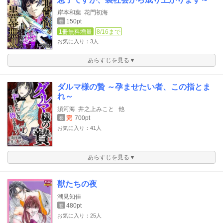
岸本和葉
花門初海
150pt
巻
1冊無料増量
8/16まで
お気に入り：3人
あらすじを見る▼
ダルマ様の贄 ～孕ませたい者、この指とま
れ～
須河海
井之上みこと
他
完
700pt
巻
お気に入り：41人
あらすじを見る▼
獣たちの夜
潮見知佳
480pt
巻
お気に入り：25人