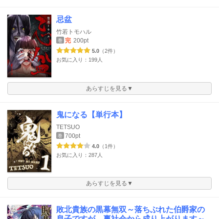
忌盆
竹若トモハル
完
200pt
巻
5.0
（2件）
お気に入り：199人
あらすじを見る▼
鬼になる【単行本】
TETSUO
700pt
巻
4.0
（1件）
お気に入り：287人
あらすじを見る▼
敗北貴族の黒幕無双～落ちぶれた伯爵家の
息子ですが、裏社会から成り上がります～