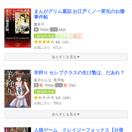
まんがグリム童話 お江戸くノ一変化のお梛
事件帖
魔木子
700pt
40pt
巻
コマ
2冊無料増量
8/12まで
割引
4.0
（1件）
お気に入り：671人
あらすじを見る▼
羊狩り セレブクラスの生け贄は、だあれ？
葉月かんな
黒澤海
完
700pt
完
70pt
巻
コマ
1冊無料増量
1.3
（19件）
お気に入り：750人
あらすじを見る▼
人狼ゲーム クレイジーフォックス【分冊