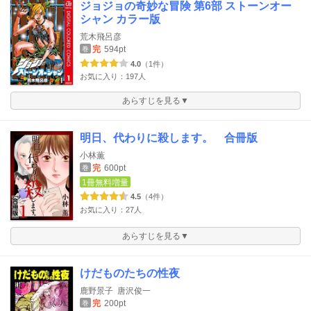
ジョジョの奇妙な冒険 第6部 ストーンオー
シャン カラー版
荒木飛呂彦
完
594pt
巻
4.0
（1件）
お気に入り：197人
あらすじを見る▼
明日、代わりに殺します。 合冊版
小林薫
完
600pt
巻
1冊無料増量
4.5
（4件）
お気に入り：27人
あらすじを見る▼
けだものたちの性夜
鹿野景子
唐沢俊一
完
200pt
巻