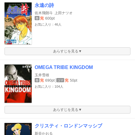
永遠の詩
佐木飛朗斗
上田ナツオ
完
600pt
巻
お気に入り：46人
あらすじを見る▼
OMEGA TRIBE KINGDOM
玉井雪雄
完
690pt
完
50pt
巻
コマ
お気に入り：104人
あらすじを見る▼
クリスティ・ロンドンマッシブ
新谷かおる