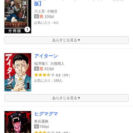
版】
川上亮
小独活
完
100pt
巻
お気に入り：6人
あらすじを見る▼
アイターン
福澤徹三
大槻閑人
完
610pt
巻
3.3
（3件）
お気に入り：169人
あらすじを見る▼
ヒグマグマ
奥谷通教
760pt
巻