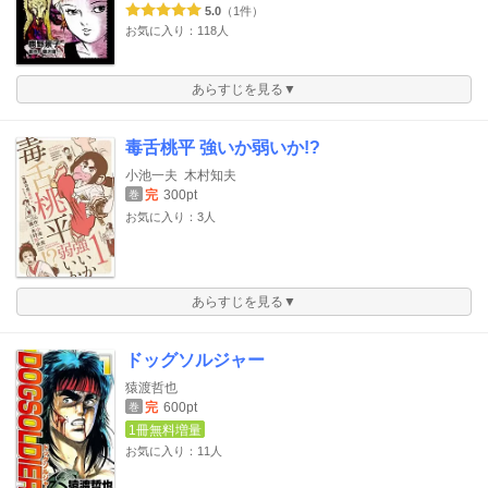
5.0
（1件）
お気に入り：118人
あらすじを見る▼
毒舌桃平 強いか弱いか!?
小池一夫
木村知夫
完
300pt
巻
お気に入り：3人
あらすじを見る▼
ドッグソルジャー
猿渡哲也
完
600pt
巻
1冊無料増量
お気に入り：11人