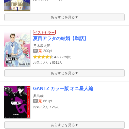
あらすじを見る▼
ベストセラー
夏目アラタの結婚【単話】
乃木坂太郎
完
200pt
巻
4.5
（229件）
お気に入り：8311人
あらすじを見る▼
GANTZ カラー版 オニ星人編
奥浩哉
完
661pt
巻
お気に入り：25人
あらすじを見る▼