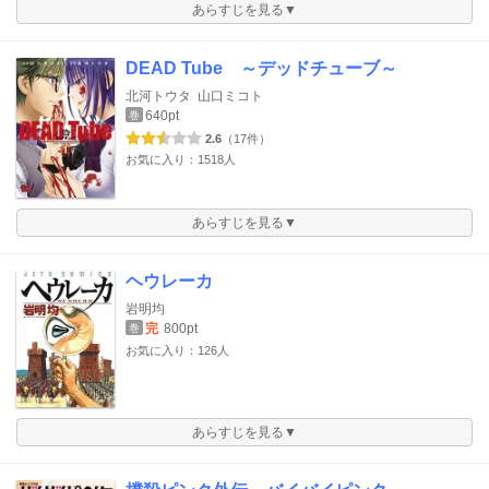
あらすじを見る▼
DEAD Tube ～デッドチューブ～
北河トウタ
山口ミコト
640pt
巻
2.6
（17件）
お気に入り：1518人
あらすじを見る▼
ヘウレーカ
岩明均
完
800pt
巻
お気に入り：126人
あらすじを見る▼