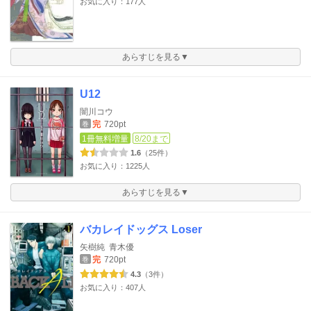
お気に入り：177人
あらすじを見る▼
U12
闇川コウ
完
720pt
巻
1冊無料増量
8/20まで
1.6
（25件）
お気に入り：1225人
あらすじを見る▼
バカレイドッグス Loser
矢樹純
青木優
完
720pt
巻
4.3
（3件）
お気に入り：407人