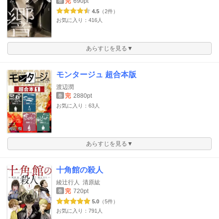
完
690pt
巻
4.5
（2件）
お気に入り：416人
あらすじを見る▼
モンタージュ 超合本版
渡辺潤
完
2880pt
巻
お気に入り：63人
あらすじを見る▼
十角館の殺人
綾辻行人
清原紘
完
720pt
巻
5.0
（5件）
お気に入り：791人