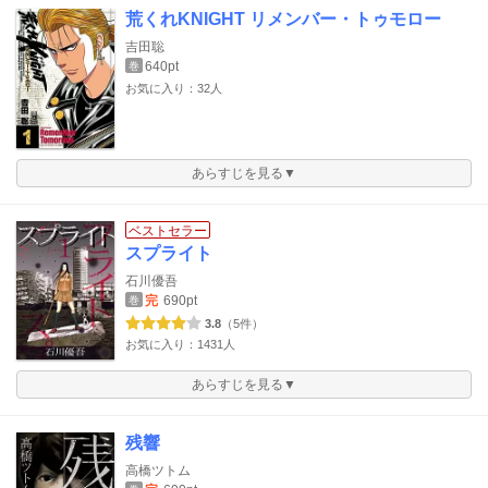
荒くれKNIGHT リメンバー・トゥモロー
吉田聡
640pt
巻
お気に入り：32人
あらすじを見る▼
ベストセラー
スプライト
石川優吾
完
690pt
巻
3.8
（5件）
お気に入り：1431人
あらすじを見る▼
残響
高橋ツトム