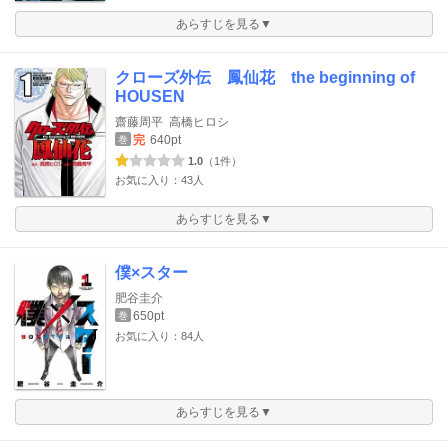
あらすじを見る▼
クローズ外伝 鳳仙花 the beginning of
HOUSEN
齋藤周平
高橋ヒロシ
完
640pt
巻
1.0
（1件）
お気に入り：43人
あらすじを見る▼
僕×スター
肥谷圭介
650pt
巻
お気に入り：84人
あらすじを見る▼