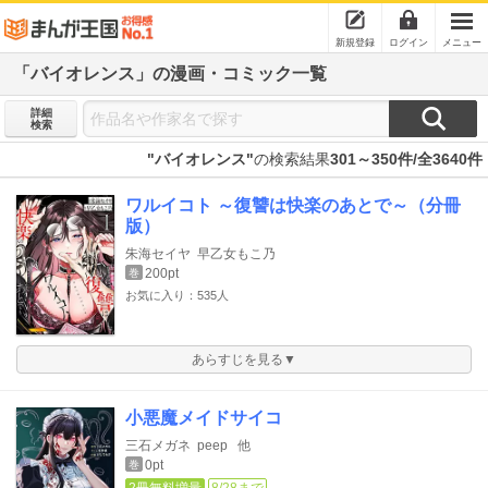
新規登録
ログイン
メニュー
「バイオレンス」の漫画・コミック一覧
詳細
検索
"バイオレンス"
の検索結果
301～350件/全3640件
ワルイコト ～復讐は快楽のあとで～（分冊
版）
朱海セイヤ
早乙女もこ乃
200pt
巻
お気に入り：535人
あらすじを見る▼
小悪魔メイドサイコ
三石メガネ
peep
他
0pt
巻