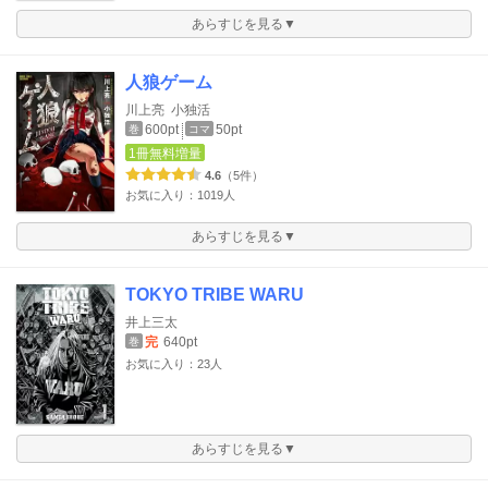
あらすじを見る▼
人狼ゲーム
川上亮
小独活
600pt
50pt
巻
コマ
1冊無料増量
4.6
（5件）
お気に入り：1019人
あらすじを見る▼
TOKYO TRIBE WARU
井上三太
完
640pt
巻
お気に入り：23人
あらすじを見る▼