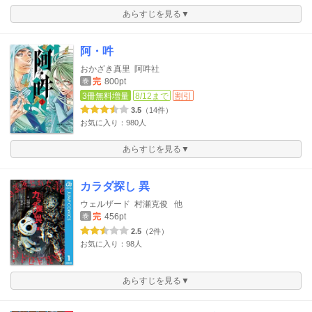
あらすじを見る▼
阿・吽
おかざき真里
阿吽社
完
800pt
巻
3冊無料増量
8/12まで
割引
3.5
（14件）
お気に入り：980人
あらすじを見る▼
カラダ探し 異
ウェルザード
村瀬克俊
他
完
456pt
巻
2.5
（2件）
お気に入り：98人
あらすじを見る▼