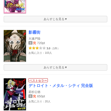
あらすじを見る▼
影霧街
大瀬戸陸
完
720pt
巻
3.0
（1件）
お気に入り：103人
あらすじを見る▼
ベストセラー
デトロイト・メタル・シティ 完全版
若杉公徳
完
650pt
巻
お気に入り：20人