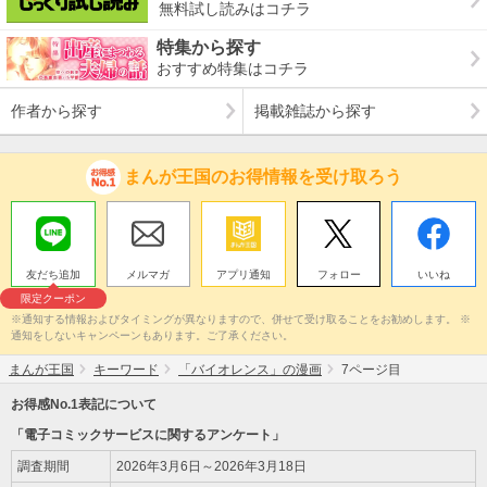
無料試し読みはコチラ
特集から探す
おすすめ特集はコチラ
作者から探す
掲載雑誌から探す
まんが王国のお得情報を受け取ろう
友だち追加
メルマガ
アプリ通知
フォロー
いいね
限定クーポン
※通知する情報およびタイミングが異なりますので、併せて受け取ることをお勧めします。 ※
通知をしないキャンペーンもあります。ご了承ください。
まんが王国
キーワード
「バイオレンス」の漫画
7ページ目
お得感No.1表記について
「電子コミックサービスに関するアンケート」
調査期間
2026年3月6日～2026年3月18日