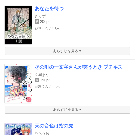
あなたを待つ
きくず
200pt
巻
お気に入り：1人
あらすじを見る▼
その町の一文字さんが笑うとき プチキス
立樹まや
190pt
巻
お気に入り：5人
あらすじを見る▼
天の音色は指の先
やちうお