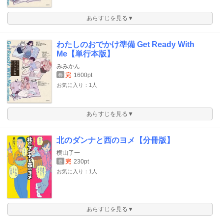
あらすじを見る▼
わたしのおでかけ準備 Get Ready With
Me【単行本版】
みみかん
完
1600pt
巻
お気に入り：1人
あらすじを見る▼
北のダンナと西のヨメ【分冊版】
横山了一
完
230pt
巻
お気に入り：1人
あらすじを見る▼