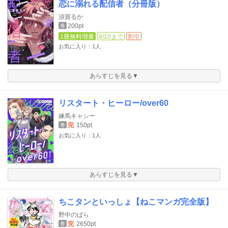
恋に溺れる配信者（分冊版）
須賀るか
200pt
巻
1冊無料増量
8/10まで
割引
お気に入り：1人
あらすじを見る▼
リスタート・ヒーロー/over60
練馬キャシー
完
150pt
巻
お気に入り：1人
あらすじを見る▼
ちこタンといっしょ【ねこマンガ完全版】
野中のばら
完
2650pt
巻