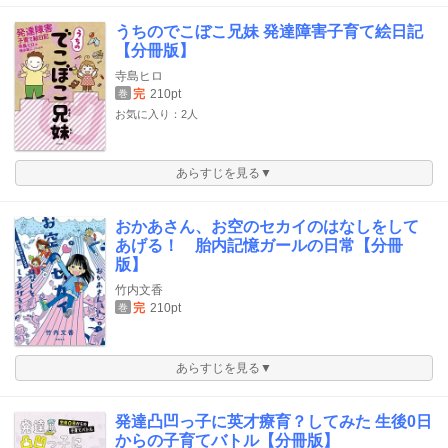
うちのでこぼこ兄妹 発達障害子育て絵日記
【分冊版】
寺島ヒロ
完
210pt
巻
お気に入り：2人
あらすじを見る▼
おかあさん、お空のセカイのはなしをして
あげる！ 胎内記憶ガールの日常【分冊
版】
竹内文香
完
210pt
巻
あらすじを見る▼
発達凸凹っ子に英才療育？してみた 生後0日
からの子育てバトル【分冊版】