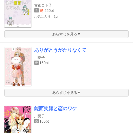
古都コト子
完
250pt
巻
お気に入り：1人
あらすじを見る▼
ありがとうがたりなくて
川夏子
150pt
巻
あらすじを見る▼
能面笑顔と恋のワケ
川夏子
165pt
巻