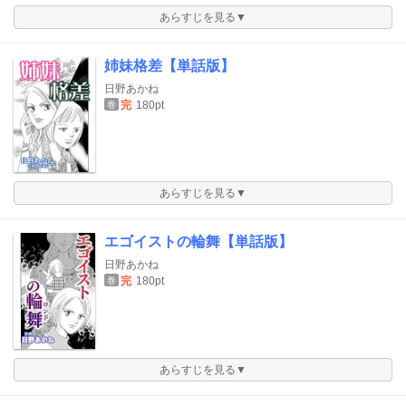
あらすじを見る▼
姉妹格差【単話版】
日野あかね
完
180pt
巻
あらすじを見る▼
エゴイストの輪舞【単話版】
日野あかね
完
180pt
巻
あらすじを見る▼