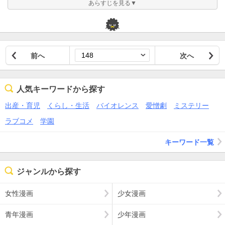
あらすじを見る▼
前へ
次へ
人気キーワードから探す
出産・育児
くらし・生活
バイオレンス
愛憎劇
ミステリー
ラブコメ
学園
キーワード一覧
ジャンルから探す
女性漫画
少女漫画
青年漫画
少年漫画