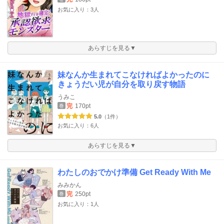
お気に入り：3人
あらすじを見る▼
妹なんか生まれてこなければよかったのに
きょうだい児が自分を取り戻す物語
うみこ
完
170pt
巻
5.0
（1件）
お気に入り：6人
あらすじを見る▼
わたしのおでかけ準備 Get Ready With Me
みみかん
完
250pt
巻
お気に入り：1人