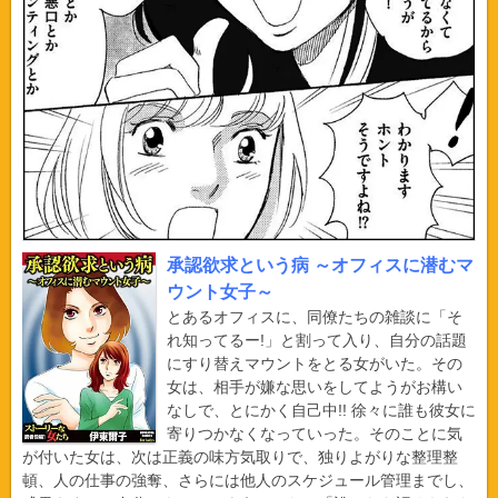
承認欲求という病 ～オフィスに潜むマ
ウント女子～
とあるオフィスに、同僚たちの雑談に「そ
れ知ってるー!」と割って入り、自分の話題
にすり替えマウントをとる女がいた。その
女は、相手が嫌な思いをしてようがお構い
なしで、とにかく自己中!! 徐々に誰も彼女に
寄りつかなくなっていった。そのことに気
が付いた女は、次は正義の味方気取りで、独りよがりな整理整
頓、人の仕事の強奪、さらには他人のスケジュール管理までし、