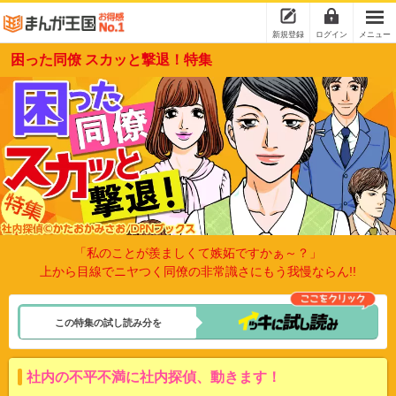
新規登録
ログイン
メニュー
困った同僚 スカッと撃退！特集
「私のことが羨ましくて嫉妬ですかぁ～？」
上から目線でニヤつく同僚の非常識さにもう我慢ならん!!
この特集の試し読み分を
社内の不平不満に社内探偵、動きます！