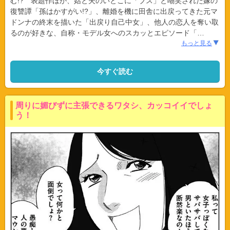
む!? 表題作ほか、姑と夫のいとこに「ブス」と嘲笑された嫁の
復讐譚「孫はかすがい!?」、離婚を機に田舎に出戻ってきた元マ
ドンナの終末を描いた「出戻り自己中女」、他人の恋人を奪い取
るのが好きな、自称・モデル女へのスカッとエピソード「
…
もっと見る
今すぐ読む
周りに媚びずに主張できるワタシ、カッコイイでしょ
う！