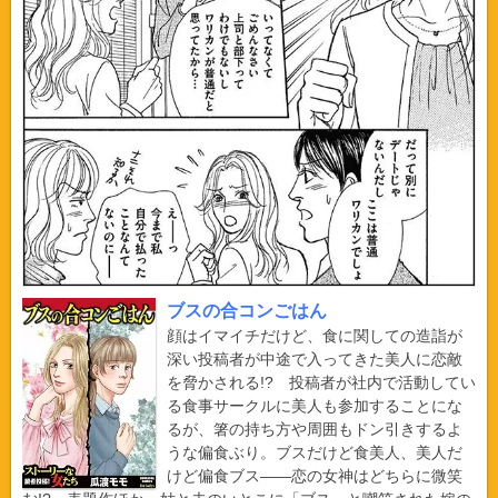
ブスの合コンごはん
顔はイマイチだけど、食に関しての造詣が
深い投稿者が中途で入ってきた美人に恋敵
を脅かされる!? 投稿者が社内で活動してい
る食事サークルに美人も参加することにな
るが、箸の持ち方や周囲もドン引きするよ
うな偏食ぶり。ブスだけど食美人、美人だ
けど偏食ブス――恋の女神はどちらに微笑