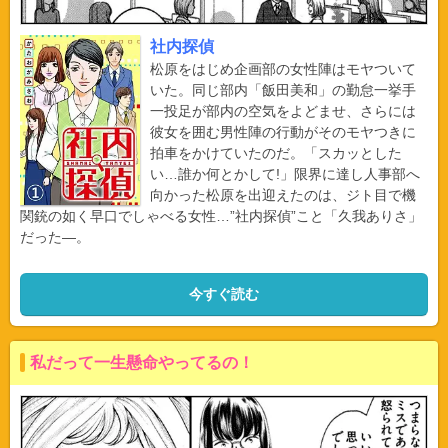
社内探偵
松原をはじめ企画部の女性陣はモヤついて
いた。同じ部内「飯田美和」の勤怠一挙手
一投足が部内の空気をよどませ、さらには
彼女を囲む男性陣の行動がそのモヤつきに
拍車をかけていたのだ。「スカッとした
い…誰か何とかして!」限界に達し人事部へ
向かった松原を出迎えたのは、ジト目で機
関銃の如く早口でしゃべる女性…”社内探偵”こと「久我ありさ」
だった―。
今すぐ読む
私だって一生懸命やってるの！