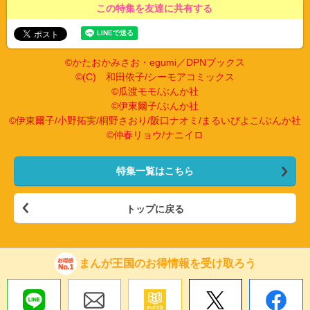
この特集を友達に共有する
©かたおかみさお・egumi／DPNブックス
©(C) 和田依子/シーモアコミックス
©瓜渡モモ/ぶんか社
©伊東爾子/ぶんか社
©伊東爾子/小野拓実/桐野さおり/阪口ナオミ/まるいぴよこ/ぶんか社
©仲春リョウ/ナニイロ
特集一覧はこちら
トップに戻る
まんが王国のお得情報を受け取ろう