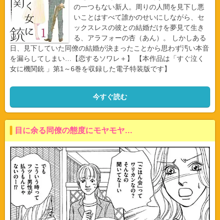
の一つもない新人。周りの人間を見下し悪
いことはすべて誰かのせいにしながら、セ
ックスレスの彼との結婚だけを夢見て生き
る、アラフォーの杏（あん）。 しかしある
日、見下していた同僚の結婚が決まったことから思わず汚い本音
を漏らしてしまい…【恋するソワレ＋】 【本作品は「すぐ泣く
女に機関銃 」第1～6巻を収録した電子特装版です】
今すぐ読む
目に余る同僚の態度にモヤモヤ…