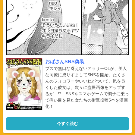
おばさんSNS偽装
ブスで無口な冴えないアラサーOLが、美人
な同僚に成りすましてSNSを開始。たくさ
んのフォロワーやいいねがついて、気を良
くした彼女は、次々に盗撮画像をアップす
るが…!? SNSやスマホゲームで調子に乗っ
て痛い目を見た女たちの衝撃投稿5本を漫画
化！
今すぐ読む