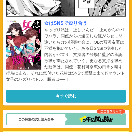
女はSNSで殴り合う
やっぱり私は、正しいんだ──上司からのパ
ワハラ、同僚からの遠回しな嫌がらせ…間
違いだらけの現実社会に、OLの藍沢友夏は
不満を抱いていた。ある日SNSに投稿した
内容がバズり、支持者の登場に藍沢の承認
欲求が満たされていく。更なる支持を求め
た藍沢は、同僚・花村可奈恵の日常を晒す
行為に走る。それに気付いた花村はSNSで反撃に出て!?マウント
女子のバズりバトル、勝者は──!!
今すぐ読む
この特集の試し読み分を