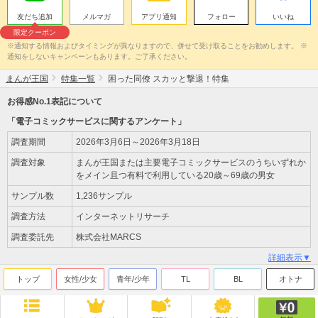
友だち追加
メルマガ
アプリ通知
フォロー
いいね
限定クーポン
※通知する情報およびタイミングが異なりますので、併せて受け取ることをお勧めします。 ※
通知をしないキャンペーンもあります。ご了承ください。
まんが王国
特集一覧
困った同僚 スカッと撃退！特集
お得感No.1表記について
「電子コミックサービスに関するアンケート」
調査期間
2026年3月6日～2026年3月18日
調査対象
まんが王国または主要電子コミックサービスのうちいずれか
をメイン且つ有料で利用している20歳～69歳の男女
サンプル数
1,236サンプル
調査方法
インターネットリサーチ
調査委託先
株式会社MARCS
詳細表示▼
トップ
女性/少女
青年/少年
TL
BL
オトナ