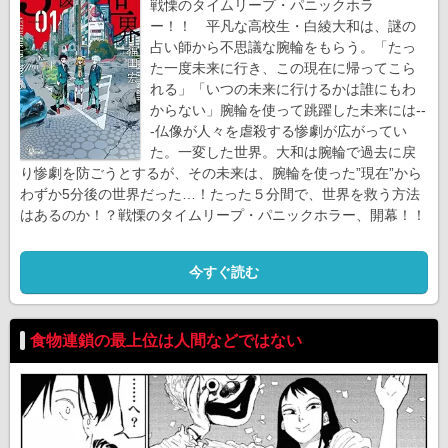
戦慄のタイムリープ・パニックホラ
ー！！ 平凡な高校生・白綾大和は、謎の
占い師から不思議な腕輪をもらう。「たっ
た一度未来に行き、この現在に帰ってこら
れる」「いつの未来に行けるかは誰にもわ
からない」腕輪を使って跳躍した未来には--
-仏像が人々を虐殺する惨劇が広がってい
た。一変した世界。大和は腕輪で過去に戻
り惨劇を防ごうとするが、その未来は、腕輪を使った”現在”から
わずか5分後の世界だった…！たった５分間で、世界を救う方法
はあるのか！？戦慄のタイムリープ・パニックホラー、開幕！！
今すぐ読む
食物連鎖の最上位は人間などではない