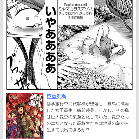
巨蟲列島
修学旅行中に旅客機が墜落し、孤島に漂着
した女子高生・織部睦美。しかし、その島
は巨大昆虫の巣窟と化していた。昆虫たち
のエサとなった高校生たちは地獄の島から
生きて脱出できるか!?