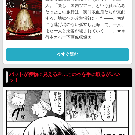
人。「楽しい国内ツアー」という触れ込み
だったこの旅行は、実は吸血鬼たちが支配
する、地獄への片道切符だった――。何処
にも逃げ場のない孤立した海上で、一人、
また一人と乗客が殺されていく――。★単
行本カバー下画像収録★
今すぐ読む
バットが獲物に見える君…この本を手に取るがいい
ッ！