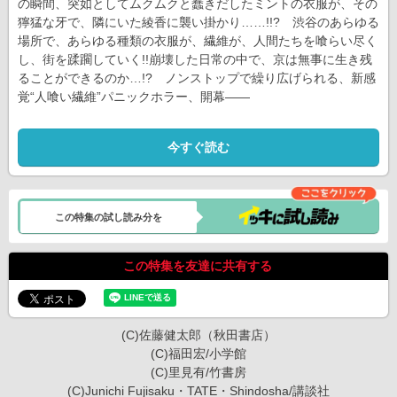
の瞬間、突如としてムクムクと蠢きだしたミントの衣服が、その
獰猛な牙で、隣にいた綾香に襲い掛かり……!!? 渋谷のあらゆる
場所で、あらゆる種類の衣服が、繊維が、人間たちを喰らい尽く
し、街を蹂躙していく!!崩壊した日常の中で、京は無事に生き残
ることができるのか…!? ノンストップで繰り広げられる、新感
覚“人喰い繊維”パニックホラー、開幕――
今すぐ読む
この特集の試し読み分を
この特集を友達に共有する
(C)佐藤健太郎（秋田書店）
(C)福田宏/小学館
(C)里見有/竹書房
(C)Junichi Fujisaku・TATE・Shindosha/講談社