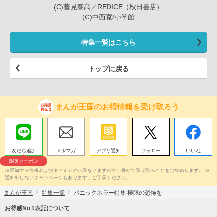
(C)藤見泰高／REDICE（秋田書店）
(C)中西寛/小学館
特集一覧はこちら
トップに戻る
まんが王国のお得情報を受け取ろう
友だち追加
メルマガ
アプリ通知
フォロー
いいね
限定クーポン
※通知する情報およびタイミングが異なりますので、併せて受け取ることをお勧めします。 ※
通知をしないキャンペーンもあります。ご了承ください。
まんが王国
特集一覧
パニックホラー特集 極限の恐怖を
お得感No.1表記について