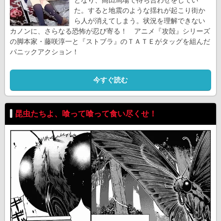
た。すると地震のような揺れが起こり街か
ら人が消えてしまう。状況を理解できない
カノンに、さらなる恐怖が忍び寄る！ アニメ『攻殻』シリーズ
の脚本家・藤咲淳一と『ストブラ』のＴＡＴＥがタッグを組んだ
パニックアクション！
今すぐ読む
昆虫たちよ、喰って喰って食い尽くせ！