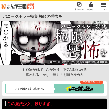
新規登録
ログイン
メニュー
パニックホラー特集 極限の恐怖を
血飛沫が飛び、命が散り、正気は削られる
奪われるしかない無力さを噛み締めろ
この特集の試し読み分を
この魔法少女、殺りすぎ。