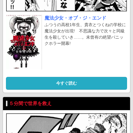
魔法少女・オブ・ジ・エンド
ふつうの高校1年生、貴衣とつくねの学校に
魔法少女が出現! 不思議な力で次々と同級
生を殺していき……。未曾有の絶望パニッ
クホラー開幕!
今すぐ読む
５分間で世界を救え