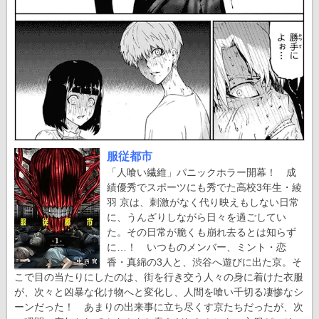
服従都市
「人喰い繊維」パニックホラー開幕！ 成
績優秀でスポーツにも秀でた高校3年生・綾
羽 京は、刺激がなく代り映えもしない日常
に、うんざりしながら日々を過ごしてい
た。その日常が脆くも崩れ去るとは知らず
に…！ いつものメンバー、ミント・恋
香・真綿の3人と、渋谷へ遊びに出た京。そ
こで目の当たりにしたのは、街を行き交う人々の身に着けた衣服
が、次々と凶暴な化け物へと変化し、人間を喰い千切る凄惨なシ
ーンだった！ あまりの出来事に立ち尽くす京たちだったが、次