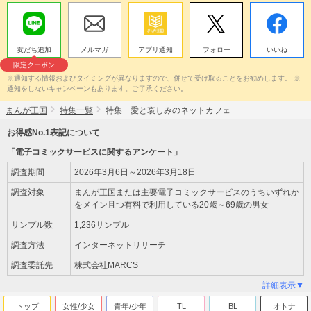
友だち追加
メルマガ
アプリ通知
フォロー
いいね
限定クーポン
※通知する情報およびタイミングが異なりますので、併せて受け取ることをお勧めします。 ※
通知をしないキャンペーンもあります。ご了承ください。
まんが王国
特集一覧
特集 愛と哀しみのネットカフェ
お得感No.1表記について
「電子コミックサービスに関するアンケート」
調査期間
2026年3月6日～2026年3月18日
調査対象
まんが王国または主要電子コミックサービスのうちいずれか
をメイン且つ有料で利用している20歳～69歳の男女
サンプル数
1,236サンプル
調査方法
インターネットリサーチ
調査委託先
株式会社MARCS
詳細表示▼
トップ
女性/少女
青年/少年
TL
BL
オトナ