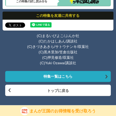
この特集の試し読み分を
この特集を友達に共有する
(C)まるいぴよこ/ぶんか社
(C)たかはしあん/講談社
(C)きづきあきら/サトウナンキ/双葉社
(C)黒木里加/笠倉出版社
(C)押見修造/双葉社
(C)Yuki Ozawa/講談社
特集一覧はこちら
トップに戻る
まんが王国のお得情報を受け取ろう