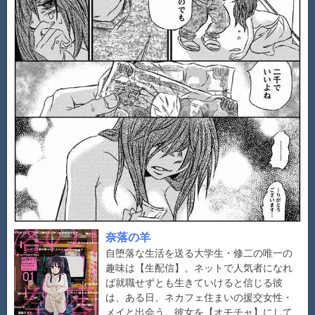
奈落の羊
自堕落な生活を送る大学生・修二の唯一の
趣味は【生配信】。ネットで人気者になれ
ば就職せずとも生きていけると信じる彼
は、ある日、ネカフェ住まいの援交女性・
メイと出会う。彼女を【オモチャ】にして