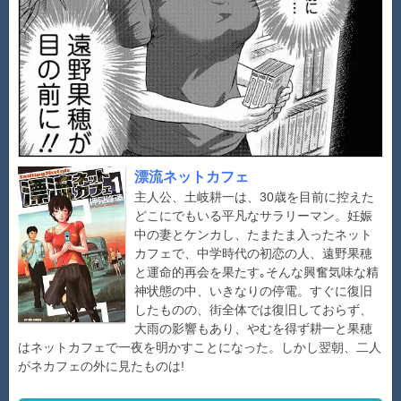
漂流ネットカフェ
主人公、土岐耕一は、30歳を目前に控えた
どこにでもいる平凡なサラリーマン。妊娠
中の妻とケンカし、たまたま入ったネット
カフェで、中学時代の初恋の人、遠野果穂
と運命的再会を果たす｡そんな興奮気味な精
神状態の中、いきなりの停電。すぐに復旧
したものの、街全体では復旧しておらず、
大雨の影響もあり、やむを得ず耕一と果穂
はネットカフェで一夜を明かすことになった。しかし翌朝、二人
がネカフェの外に見たものは!