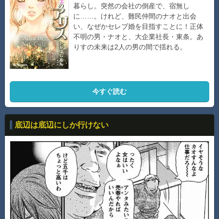
暮らし。突然の会社の倒産で、宿無し
に……。けれど、難民仲間のナオと出会
い、なぜかセレブ婚を目指すことに！正体
不明の男・ナオと、大企業社長・東条。あ
りすの未来は2人の男の間で揺れる。
今すぐ読む
底辺は底辺にしか行けない