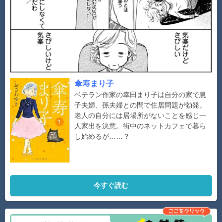
傘寿まり子
ベテラン作家の幸田まり子は自分の家で息
子夫婦、孫夫婦との間で住居問題が勃発。
老人の自分には居場所がないことを感じ一
人家出を決意。街中のネットカフェで暮ら
し始めるが……？
今すぐ読む