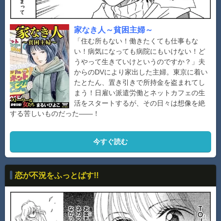
家なき人～貧困主婦～
「住む所もない！働きたくても仕事もな
い！病気になっても病院にもいけない！ど
うやって生きていけというのですか？」夫
からのDVにより家出した主婦。東京に着い
たとたん、置き引きで所持金を盗まれてし
まう！日雇い派遣労働とネットカフェの生
活をスタートするが、その日々は想像を絶
する苦しいものだった――！
今すぐ読む
恋が不況をふっとばす!!